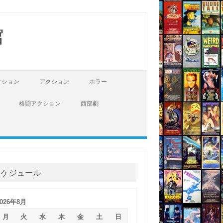
館
クション
アクション
ホラー
格闘アクション
西部劇
スケジュール
2026年8月
月
火
水
木
金
土
日