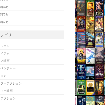
20年4月
20年3月
20年2月
カテゴリー
クション
サイラム
ジア映画
ドベンチャー
メコミ
ンフーアクション
ンフー映画
ーアクション