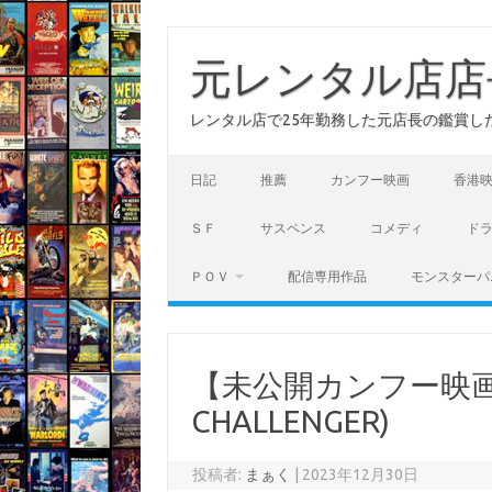
コ
ン
テ
元レンタル店店
ン
ツ
へ
レンタル店で25年勤務した元店長の鑑賞し
ス
キ
ッ
プ
日記
推薦
カンフー映画
香港
ＳＦ
サスペンス
コメディ
ド
ＰＯＶ
配信専用作品
モンスターパ
【未公開カンフー映画
CHALLENGER)
投稿者:
まぁく
|
2023年12月30日