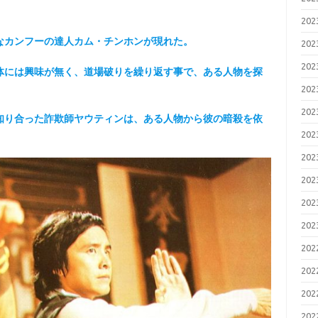
20
なカンフーの達人カム・チンホンが現れた。
20
20
体には興味が無く、道場破りを繰り返す事で、ある人物を探
20
20
知り合った詐欺師ヤウティンは、ある人物から彼の暗殺を依
20
20
20
20
20
20
20
20
20