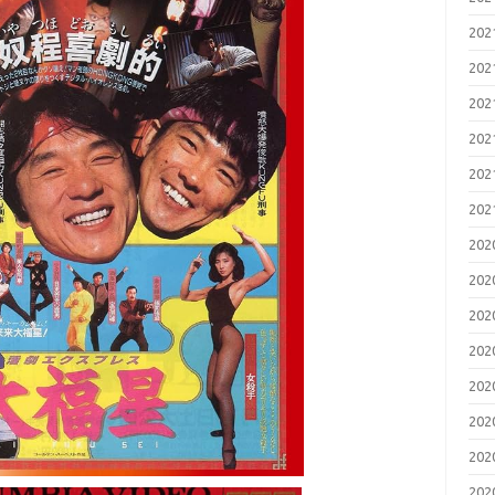
20
20
20
20
20
20
20
20
20
20
20
20
20
20