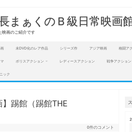
長まぁくのＢ級日常映画
た映画のご紹介です
映画
未DVD化のレア作品
シリーズ作
アジア映画
格闘ア
ラマ
ポリスアクション
レディースアクション
戦争アクション
ニック
】踢館（踢館THE
0件のコメント