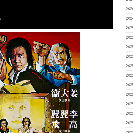
20
20
20
20
20
20
20
20
20
20
20
20
20
20