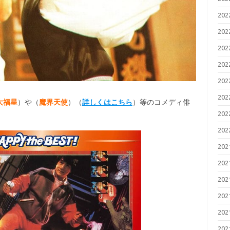
20
20
20
20
20
20
大福星
）や（
魔界天使
）（
詳しくはこちら
）等のコメディ俳
20
20
20
20
20
20
20
20