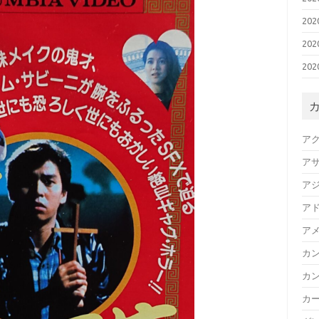
20
20
20
ア
ア
ア
ア
ア
カ
カ
カ