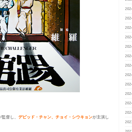
20
20
20
20
20
20
20
20
20
20
20
20
が監督し、
デビッド・チャン、チョイ・シウキョン
が主演し
20
20