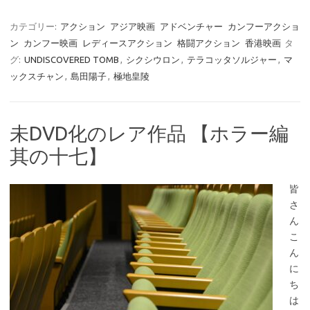
カテゴリー:
アクション
アジア映画
アドベンチャー
カンフーアクショ
ン
カンフー映画
レディースアクション
格闘アクション
香港映画
タ
グ:
UNDISCOVERED TOMB
,
シクシウロン
,
テラコッタソルジャー
,
マ
ックスチャン
,
島田陽子
,
極地皇陵
未DVD化のレア作品 【ホラー編
其の十七】
皆
さ
ん
こ
ん
に
ち
は