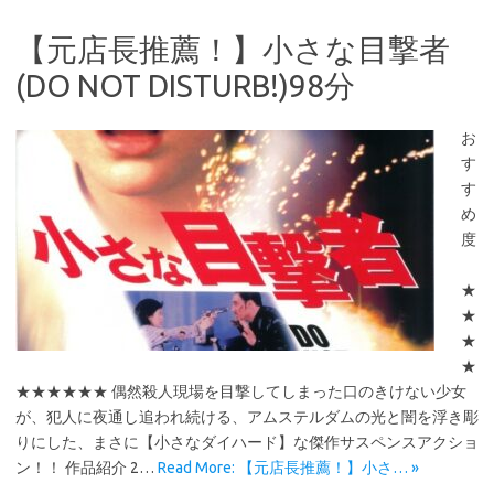
【元店長推薦！】小さな目撃者
(DO NOT DISTURB!)98分
お
す
す
め
度
★
★
★
★
★★★★★★ 偶然殺人現場を目撃してしまった口のきけない少女
が、犯人に夜通し追われ続ける、アムステルダムの光と闇を浮き彫
りにした、まさに【小さなダイハード】な傑作サスペンスアクショ
ン！！ 作品紹介 2…
Read More: 【元店長推薦！】小さ… »