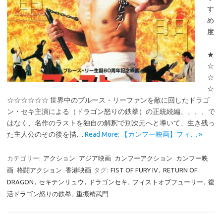
す
め
度
★
☆
☆
☆
☆☆☆☆☆☆ 世界中のブルース・リーファンを敵に回したドラゴ
ン・セキ主演による（ドラゴン怒りの鉄拳）の正統続編、、、、で
はなく、名作のラストを独自の解釈で別次元へと導いて、生き残っ
た主人公のその後を描…
Read More: 【カンフー映画】フィ… »
カテゴリー:
アクション
アジア映画
カンフーアクション
カンフー映
画
格闘アクション
香港映画
タグ:
FIST OF FURY IV
,
RETURN OF
DRAGON
,
セキテンリュウ
,
ドラゴンセキ
,
フィストオブフューリー
,
復
活ドラゴン怒りの鉄拳
,
重振精武門