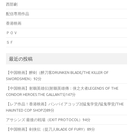
西部劇
配信専用作品
香港映画
ＰＯＶ
ＳＦ
最近の投稿
【中国映画】醉剣（醉刀客DRUNKEN BLADE/THE KILLER OF
SWORDSMEN）92分
【中国映画】射鵰英雄伝(射鵰英雄傳：侠之大者LEGENDS OF THE
CONDOR HEROES:THE GALLANTS)147分
【レア作品！香港映画】バンパイアコップ2(猛鬼学堂/猛鬼學堂/THE
HAUNTED COP SHOP2)89分
アサシンズ 最後の戦場（EXIT PROTOCOL）94分
【中国映画】剣侠伝（捉刀人BLADE OF FURY）89分