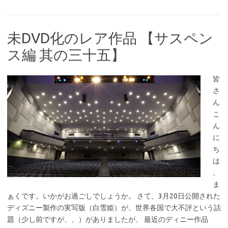
未DVD化のレア作品 【サスペン
ス編 其の三十五】
皆
さ
ん
こ
ん
に
ち
は
、
ま
ぁくです。いかがお過ごしでしょうか。 さて、3月20日公開された
ディズニー製作の実写版（白雪姫）が、世界各国で大不評という話
題（少し前ですが、、）がありましたが、 最近のディニー作品