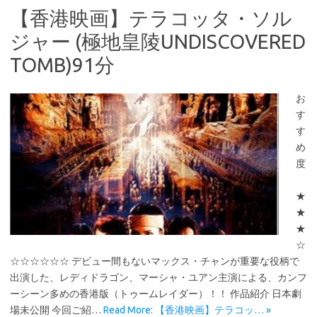
【香港映画】テラコッタ・ソル
ジャー (極地皇陵UNDISCOVERED
TOMB)91分
お
す
す
め
度
★
★
★
☆
☆☆☆☆☆☆ デビュー間もないマックス・チャンが重要な役柄で
出演した、レディドラゴン、マーシャ・ユアン主演による、カンフ
ーシーン多めの香港版（トゥームレイダー）！！ 作品紹介 日本劇
場未公開 今回ご紹…
Read More: 【香港映画】テラコッ… »