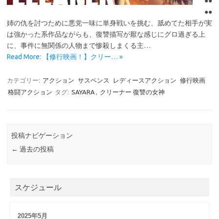
●●
●●
姉の仇を討つために悪党一味に単身戦いを挑む、舐めてた相手が実
は強かった系作品ながらも、復讐描写が厭な感じにグロ過ぎる上
に、事件に無関係の人物まで惨殺しまくる主…
Read More: 【修行映画！】クリー… »
カテゴリー:
アクション
サスペンス
レディースアクション
修行映画
格闘アクション
タグ:
SAYARA
,
クリーナー 復讐の女神
投稿ナビゲーション
←
過去の投稿
スケジュール
2025年5月