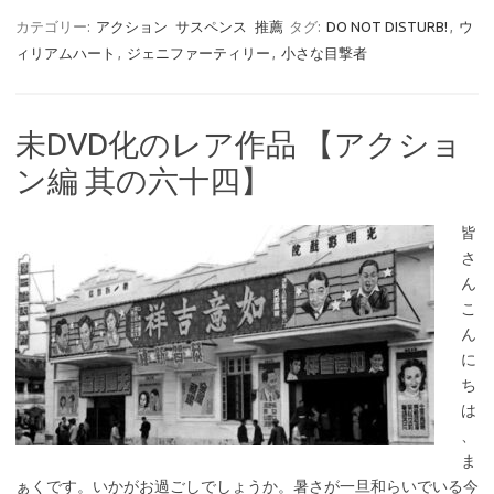
カテゴリー:
アクション
サスペンス
推薦
タグ:
DO NOT DISTURB!
,
ウ
ィリアムハート
,
ジェニファーティリー
,
小さな目撃者
未DVD化のレア作品 【アクショ
ン編 其の六十四】
皆
さ
ん
こ
ん
に
ち
は
、
ま
ぁくです。いかがお過ごしでしょうか。暑さが一旦和らいでいる今