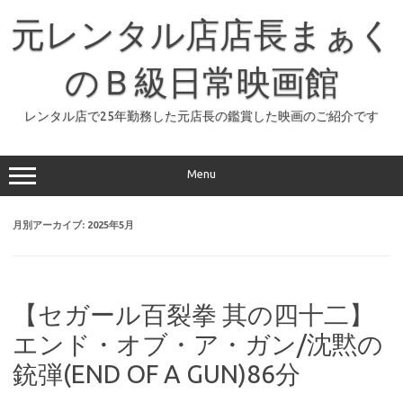
コ
ン
元レンタル店店長まぁく
テ
ン
ツ
へ
のＢ級日常映画館
ス
キ
ッ
レンタル店で25年勤務した元店長の鑑賞した映画のご紹介です
プ
Menu
月別アーカイブ:
2025年5月
【セガール百裂拳 其の四十二】
エンド・オブ・ア・ガン/沈黙の
銃弾(END OF A GUN)86分