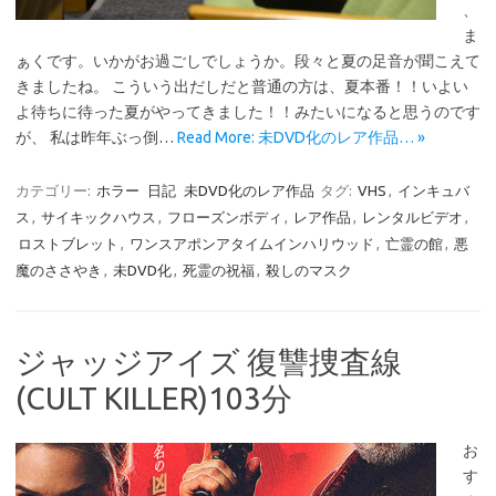
、
ま
ぁくです。いかがお過ごしでしょうか。段々と夏の足音が聞こえて
きましたね。 こういう出だしだと普通の方は、夏本番！！いよい
よ待ちに待った夏がやってきました！！みたいになると思うのです
が、 私は昨年ぶっ倒…
Read More: 未DVD化のレア作品… »
カテゴリー:
ホラー
日記
未DVD化のレア作品
タグ:
VHS
,
インキュバ
ス
,
サイキックハウス
,
フローズンボディ
,
レア作品
,
レンタルビデオ
,
ロストブレット
,
ワンスアポンアタイムインハリウッド
,
亡霊の館
,
悪
魔のささやき
,
未DVD化
,
死霊の祝福
,
殺しのマスク
ジャッジアイズ 復讐捜査線
(CULT KILLER)103分
お
す