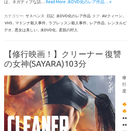
は、ネガティブな話…
Read More: 未DVD化のレア作品… »
カテゴリー:
サスペンス
日記
未DVD化のレア作品
タグ:
AVクィーン
,
VHS
,
マドンナ殺人事件
,
ラブレッスン殺人事件
,
レア作品
,
レンタルビ
デオ
,
悪女は美しい
,
未DVD化
,
柔肌の狩人
【修行映画！】クリーナー 復讐
の女神(SAYARA)103分
修
行
度
●●
●●