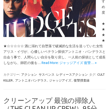
す
め
度
★
★
★
★
★☆☆☆☆☆ 酒に溺れて自堕落で破滅的な生活を送っていた女性
アリス・イヴが、心優しいベテラン探偵アントニオ・バンデラスと
出会う事で、人間らしい自分を取り戻し、一人前の探偵として成長
しながら、師匠の後を…
Read More: ジャッジアイズ 復讐… »
カテゴリー:
アクション
サスペンス
レディースアクション
タグ:
CULT
KILLER
,
アントニオバンデラス
,
ジャッジアイズ
,
復讐捜査線
クリーンアップ 最強の掃除人
（THE CLEAN UP CREW）95分