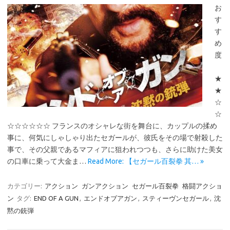
お
す
す
め
度
★
★
☆
☆
☆☆☆☆☆☆ フランスのオシャレな街を舞台に、カップルの揉め
事に、何気にしゃしゃり出たセガールが、彼氏をその場で射殺した
事で、その父親であるマフィアに狙われつつも、さらに助けた美女
の口車に乗って大金ま…
Read More: 【セガール百裂拳 其… »
カテゴリー:
アクション
ガンアクション
セガール百裂拳
格闘アクショ
ン
タグ:
END OF A GUN
,
エンドオブアガン
,
スティーヴンセガール
,
沈
黙の銃弾