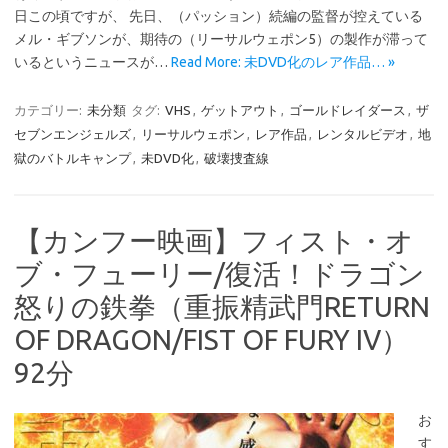
日この頃ですが、 先日、（パッション）続編の監督が控えている
メル・ギブソンが、期待の（リーサルウェポン5）の製作が滞って
いるというニュースが…
Read More: 未DVD化のレア作品… »
カテゴリー:
未分類
タグ:
VHS
,
ゲットアウト
,
ゴールドレイダース
,
ザ
セブンエンジェルズ
,
リーサルウェポン
,
レア作品
,
レンタルビデオ
,
地
獄のバトルキャンプ
,
未DVD化
,
破壊捜査線
【カンフー映画】フィスト・オ
ブ・フューリー/復活！ドラゴン
怒りの鉄拳（重振精武門RETURN
OF DRAGON/FIST OF FURY IV）
92分
お
す