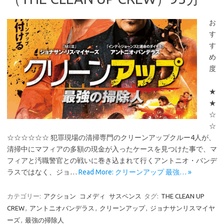
お
す
す
め
度
★
★
☆
☆
☆☆☆☆☆☆ 犯罪現場の清掃専門のクリーンアップクルー4人が、
清掃中にマフィアの多額の現金が入ったケースを見つけた事で、マ
フィアと汚職警官との戦いに巻き込まれて行くアントニオ・バンデ
ラスではなく、ジョ…
Read More: クリーンアップ 最強… »
カテゴリー:
アクション
コメディ
サスペンス
タグ:
THE CLEAN UP
CREW
,
アントニオバンデラス
,
クリーンアップ
,
ジョナサンリスマイヤ
ーズ
,
最強の掃除人