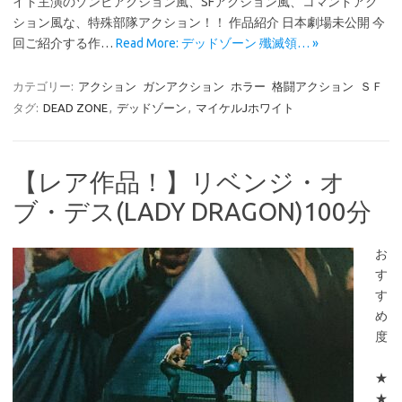
イト主演のゾンビアクション風、SFアクション風、コマンドアク
ション風な、特殊部隊アクション！！ 作品紹介 日本劇場未公開 今
回ご紹介する作…
Read More: デッドゾーン 殲滅領… »
カテゴリー:
アクション
ガンアクション
ホラー
格闘アクション
ＳＦ
タグ:
DEAD ZONE
,
デッドゾーン
,
マイケルJホワイト
【レア作品！】リベンジ・オ
ブ・デス(LADY DRAGON)100分
お
す
す
め
度
★
★