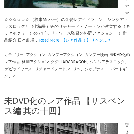
☆
☆
☆☆☆☆☆☆ （検事Mr.ハー）の金髪レデイドラゴン、シンシア・
ラスロックと（七福星）等のリチャード・ノートンが激突する（キ
ックボクサー）のデビッド・ワース監督の格闘アクション！！ 作
品紹介 日本劇場…
Read More: 【レア作品！】リベン… »
カテゴリー:
アクション
カンフーアクション
カンフー映画
未DVD化の
レア作品
格闘アクション
タグ:
LADY DRAGON
,
シンシアラスロック
,
デビッドワース
,
リチャードノートン
,
リベンジオブデス
,
ロバートギ
ンティ
未DVD化のレア作品 【サスペン
ス編 其の十四】
皆
さ