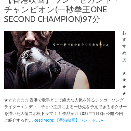
チャンピオン(一秒拳王ONE
SECOND CHAMPION)97分
お
す
す
め
度
★
★
★
★
★☆☆☆☆☆ 香港で歌手として絶大な人気を誇るシンガーソング
ライターエンディ・チョウ主演による一秒先を予見できるボクサー
を描いた人情スポ根ドラマ！！ 作品紹介 2023年1月8日公開 今回
ご紹介する作…
Read More: 【香港映画】ワン・セ… »