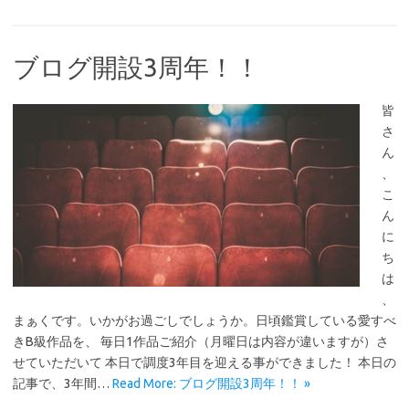
ブログ開設3周年！！
皆
さ
ん
、
こ
ん
に
ち
は
、
まぁくです。いかがお過ごしでしょうか。日頃鑑賞している愛すべ
きB級作品を、 毎日1作品ご紹介（月曜日は内容が違いますが）さ
せていただいて 本日で調度3年目を迎える事ができました！ 本日の
記事で、3年間…
Read More: ブログ開設3周年！！ »