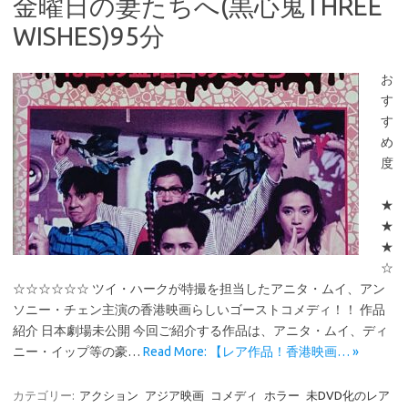
金曜日の妻たちへ(黒心鬼THREE
WISHES)95分
お
す
す
め
度
★
★
★
☆
☆☆☆☆☆☆ ツイ・ハークが特撮を担当したアニタ・ムイ、アン
ソニー・チェン主演の香港映画らしいゴーストコメディ！！ 作品
紹介 日本劇場未公開 今回ご紹介する作品は、アニタ・ムイ、ディ
ニー・イップ等の豪…
Read More: 【レア作品！香港映画… »
カテゴリー:
アクション
アジア映画
コメディ
ホラー
未DVD化のレア