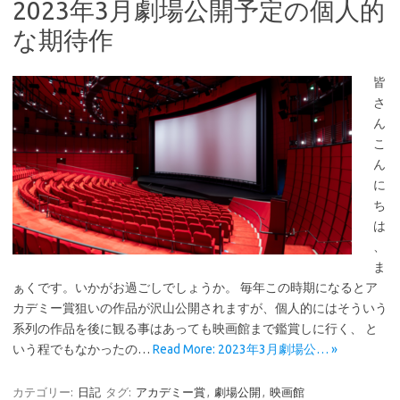
2023年3月劇場公開予定の個人的
な期待作
皆
さ
ん
こ
ん
に
ち
は
、
ま
ぁくです。いかがお過ごしでしょうか。 毎年この時期になるとア
カデミー賞狙いの作品が沢山公開されますが、個人的にはそういう
系列の作品を後に観る事はあっても映画館まで鑑賞しに行く、 と
いう程でもなかったの…
Read More: 2023年3月劇場公… »
カテゴリー:
日記
タグ:
アカデミー賞
,
劇場公開
,
映画館