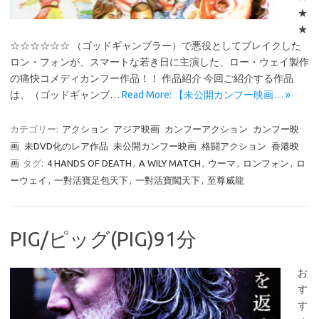
★
★
☆☆☆☆☆☆ （ゴッドギャンブラー）で悪役としてブレイクした
ロン・フォンが、スマートな若き日に主演した、ロー・ウェイ製作
の痛快コメディカンフー作品！！ 作品紹介 今回ご紹介する作品
は、（ゴッドギャンブ…
Read More: 【未公開カンフー映画… »
カテゴリー:
アクション
アジア映画
カンフーアクション
カンフー映
画
未DVD化のレア作品
未公開カンフー映画
格闘アクション
香港映
画
タグ:
4 HANDS OF DEATH
,
A WILY MATCH
,
ウーマ
,
ロンフォン
,
ロ
ーウェイ
,
一對活寶足包天下
,
一對活寶闖天下
,
至尊威龍
PIG/ピッグ(PIG)91分
お
す
す