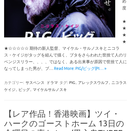
め
度
★
★
★
★
★☆☆☆☆☆ 期待の新人監督、マイケル・サルノスキとニコラ
ス・ケイジがタッグを組んで描く、ブタをさらわれた世捨て人のリ
ベンジスリラー、、、、ではなく、ある出来事が原因で世捨て人に
なってしまった男が、ブ…
Read More: PIG/ピッグ(PI… »
カテゴリー:
サスペンス
ドラマ
タグ:
PIG
,
アレックスウルフ
,
ニコラス
ケイジ
,
ピッグ
,
マイケルサルノスキ
【レア作品！香港映画】ツイ・
ハークのゴーストホーム 13日の