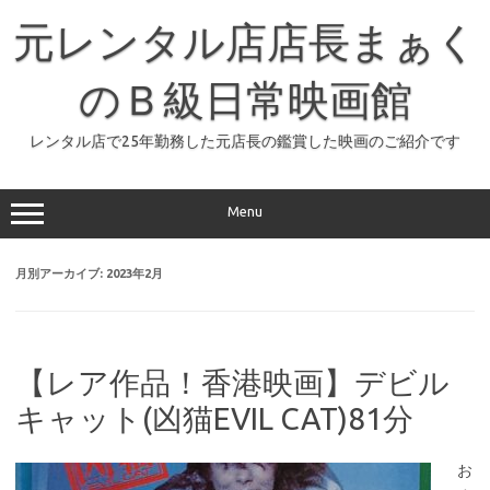
コ
ン
元レンタル店店長まぁく
テ
ン
ツ
へ
のＢ級日常映画館
ス
キ
ッ
レンタル店で25年勤務した元店長の鑑賞した映画のご紹介です
プ
Menu
月別アーカイブ:
2023年2月
【レア作品！香港映画】デビル
キャット(凶猫EVIL CAT)81分
お