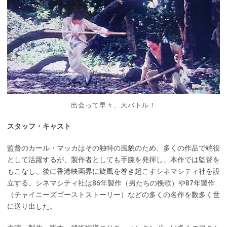
出会って早々、大バトル！
スタッフ・キャスト
監督のカール・マッカはその独特の風貌のため、多くの作品で端役
として活躍するが、製作者としても手腕を発揮し、本作では監督を
もこなし、後に香港映画界に旋風を巻き起こすシネマシティ社を設
立する。シネマシティ社は86年製作（男たちの挽歌）や87年製作
（チャイニーズゴーストストーリー）などの多くの名作を数多く世
に送り出した。