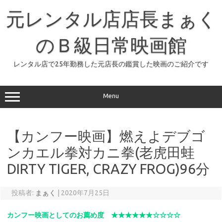
コ
ン
元レンタル店店長まぁく
テ
ン
ツ
へ
のＢ級日常映画館
ス
キ
ッ
レンタル店で25年勤務した元店長の鑑賞した映画のご紹介です
プ
Menu
【カンフー映画】燃えよデブゴ
ンカエル拳対カニ拳(老虎田蛙
DIRTY TIGER, CRAZY FROG)96分
投稿者:
まぁく
|
2020年7月25日
カンフー映画としてのお薦め度 ★★★★★★☆☆☆☆