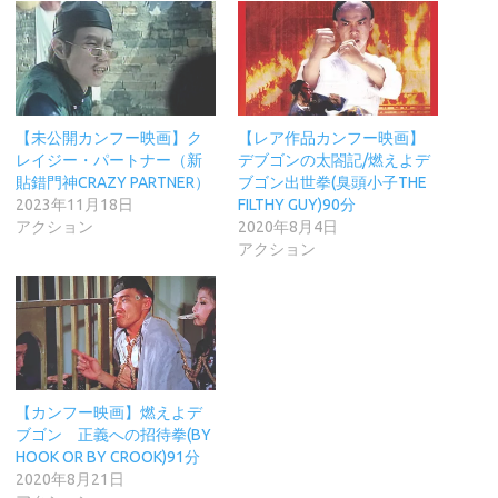
【未公開カンフー映画】ク
【レア作品カンフー映画】
レイジー・パートナー（新
デブゴンの太閤記/燃えよデ
貼錯門神CRAZY PARTNER）
ブゴン出世拳(臭頭小子THE
2023年11月18日
FILTHY GUY)90分
アクション
2020年8月4日
アクション
【カンフー映画】燃えよデ
ブゴン 正義への招待拳(BY
HOOK OR BY CROOK)91分
2020年8月21日