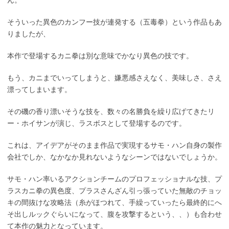
ん。
そういった異色のカンフー技が連発する（五毒拳）という作品もあ
りましたが、
本作で登場するカニ拳は別な意味でかなり異色の技です。
もう、カニまでいってしまうと、嫌悪感さえなく、美味しさ、さえ
漂ってしまいます。
その磯の香り漂いそうな技を、数々の名勝負を繰り広げてきたリ
ー・ホイサンが演じ、ラスボスとして登場するのです。
これは、アイデアがそのまま作品で実現するサモ・ハン自身の製作
会社でしか、なかなか見れないようなシーンではないでしょうか。
サモ・ハン率いるアクションチームのプロフェッショナルな技、プ
ラスカニ拳の異色度、プラスさんざん引っ張っていた無敵のチョッ
キの間抜けな攻略法（糸がほつれて、手繰っていったら最終的にへ
そ出しルックぐらいになって、腹を攻撃するという、、）も合わせ
て本作の魅力となっています。