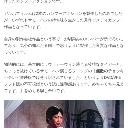
作したカンフーアクションです。
ガルボフィルムは2本のカンフーアクションを製作したのみでした
が、いずれもサモ・ハンの持ち味を生かした秀作コメディカンフー
作品となっています。
自身の製作会社作品という事で、お馴染みのメンバーが勢ぞろいし
ており、気心の知れた者同士で思うように製作した良質な作品とな
っています。
物語的には、基本的にラウ・カーウィン演じる狡猾なタイガーと、
ちょっと抜けているサモ・ハン演じるフロッグの【
無敵のチョッキ
※テレビ放映版ではそう訳されていました。というよりDVD/VHS
ソフト版の不可視鎧という訳に違和感あります。めちゃくちゃ見え
てます。】をめぐる騙し合いです。