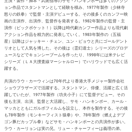
主演・製作・脚本・武術指導のサモ・ハンキンポーは多くのアクシ
ョン作品でスタントマンとして経験を積み、1977年製作（少林寺
怒りの鉄拳）で監督・主演デビューする。その後多くのカンフー映
画の主演作、出演作、監督作を発表する。1982年製作の監督・主
演作（ピックポケット！）以降は時代劇カンフー作品よりも現代劇
アクション作品を精力的に発表していく。1983年製作の（五福
星）以降はジャッキー・チェン、ユン・ピョウと共にゴールデント
リオとして人気を博した。その後は（霊幻道士）シリーズのプロデ
ュースなどでキョンシーブームを作ったり、1998年には米テレビ
シリーズ（ＬＡ大捜査線マーシャルロー）でハリウッドでも広く活
躍する。
共演のラウ・カーウィンは70年代より香港大手メジャー製作会社
ショウブラザーズで活躍する。スタントマン、俳優、活躍と広く活
躍していたが、1977年製作（功夫小子）にて監督デビュー。その
後も主演、出演、監督と大活躍し、サモ・ハンキンポー、カール・
マッカとともにガルボフィルムを設立し、本作を製作する。その後
も78年製作（モンキーフィスト猿拳）や、78年製作（燃えよデブ
ゴン豚だカップル拳）などサモ・ハンキンポーとの共演作が多い。
ラウ・カーリョンは実の兄。リュー・チャーフィーは義理の弟。