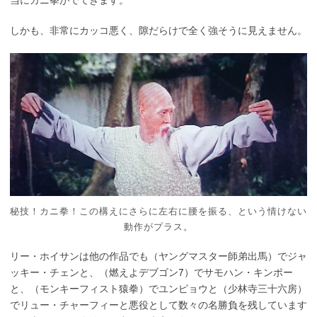
当にカニ拳がでてきます。
しかも、非常にカッコ悪く、隙だらけで全く強そうに見えません。
秘技！カニ拳！この構えにさらに左右に腰を振る、という情けない
動作がプラス。
リー・ホイサンは他の作品でも（ヤングマスター師弟出馬）でジャ
ッキー・チェンと、（燃えよデブゴン7）でサモハン・キンポー
と、（モンキーフィスト猿拳）でユンピョウと（少林寺三十六房）
でリュー・チャーフィーと悪役として数々の名勝負を残しています