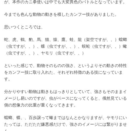
が、本作のカニ拳使いは中でも大変異色のバトルとなっています。
今までも色んな動物の動きを模したカンフー技がありました。
思いつくところでは、
蛇、虎、鶴、豹、馬、猫、猿、鷹、蛙、龍（架空ですが、、）蟷螂
（虫ですが、、）、蝶（虫ですが、、）、蜈蚣（虫ですが、、）蠍
（虫ですが、、）、ヤモリ（虫ですが、、）
といった感じで、動物そのものの強さ、というよりその動きの特性
をカンフー技に取り入れた、それぞれ特徴のある技になっていま
す。
分かりやすい動物は動きもはっきりとしていて、強さもそのままイ
メージし易いのですが、虫がベースになってくると、俄然見ている
側の想像力の比重が重くなってきます。
蟷螂、蝶、、百歩譲って蠍まではなんとかなりますが、ヤモリにい
たっては、ただただ嫌悪感だけで、強さのイメージには繋がりませ