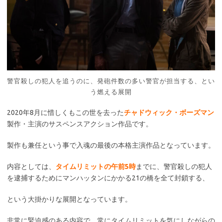
警官殺しの犯人を追うのに、発砲件数の多い警官が担当する、とい
う燃える展開
2020年8月に惜しくもこの世を去った
チャドウィック・ボーズマン
製作・主演のサスペンスアクション作品です。
製作も兼任という事で入魂の最後の本格主演作品となっています。
内容としては、
タイムリミットの午前5時
までに、警官殺しの犯人
を逮捕するためにマンハッタンにかかる21の橋を全て封鎖する、
という大掛かりな展開となっています。
非常に緊迫感のある内容で、常にタイムリミットを気にしながらの