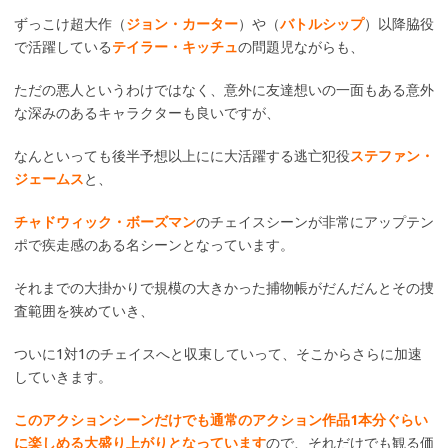
ずっこけ超大作（
ジョン・カーター
）や（
バトルシップ
）以降脇役
で活躍している
テイラー・キッチュ
の問題児ながらも、
ただの悪人というわけではなく、意外に友達想いの一面もある意外
な深みのあるキャラクターも良いですが、
なんといっても後半予想以上にに大活躍する逃亡犯役
ステファン・
ジェームス
と、
チャドウィック・ボーズマン
のチェイスシーンが非常にアップテン
ポで疾走感のある名シーンとなっています。
それまでの大掛かりで規模の大きかった捕物帳がだんだんとその捜
査範囲を狭めていき、
ついに1対1のチェイスへと収束していって、そこからさらに加速
していきます。
このアクションシーンだけでも通常のアクション作品1本分ぐらい
に楽しめる大盛り上がりとなっています
ので、それだけでも観る価