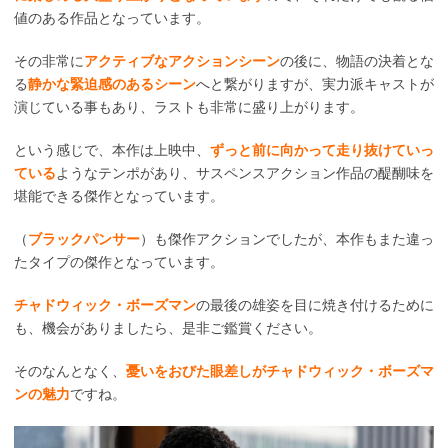
値のある作品となっています。
その非常に
アクティブなアクションシーン
の後に、物語の決着とな
る
静かな緊迫感のあるシーン
へと繋がりますが、実力派キャストが
演じている事もあり、ラストも非常に盛り上がります。
という感じで、本作は上映中、
ずっと前に向かって走り抜けていっ
ている
ようなテンポがあり、サスペンスアクション作品の醍醐味を
堪能できる傑作となっています。
（
ブラックパンサー
）も傑作アクションでしたが、本作もまた違っ
たタイプの傑作となっています。
チャドウィック・ボーズマン
の最後の雄姿を目に焼き付けるために
も、機会がありましたら、是非ご鑑賞ください。
そのなんとなく、
憂いをおびた眼差しがチャドウィック・ボーズマ
ンの魅力
ですね。