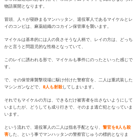
物語展開となります。
冒頭、人々が寝静まるマンハッタン、退役軍人であるマイケルとレ
イのコンビは、麻薬組織のコカイン保管庫を襲います。
マイケルは基本的には人の良さそうな人柄で、レイの方は、どっち
かと言うと問題児的な性格となっていて、
このレイに誘われる形で、マイケルも事件にのったといった感じで
す。
で、その保管庫襲撃現場に駆け付けた警察官を、二人は重武装した
マシンガンなどで、
8人も射殺
してしまいます。
それでもマイケルの方は、できるだけ被害者を出さないようにして
いましたが、どうしても成り行きで、そのまま逃亡犯となっていま
います。
という流れで、退役軍人の二人は指名手配となり、
警官を8人も殺
害
した、という事でマンハッタンの警察官じゅうの標的となりま