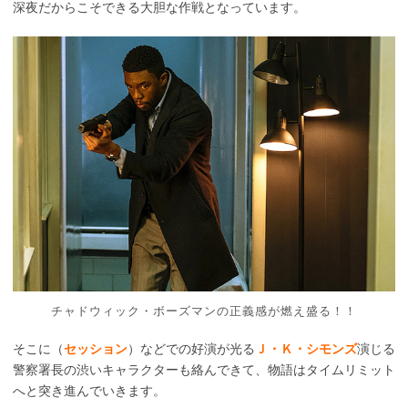
深夜だからこそできる大胆な作戦となっています。
チャドウィック・ボーズマンの正義感が燃え盛る！！
そこに（
セッション
）などでの好演が光る
Ｊ・Ｋ・シモンズ
演じる
警察署長の渋いキャラクターも絡んできて、物語はタイムリミット
へと突き進んでいきます。