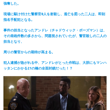
強奪した。
現場に駆け付けた警察官8人を射殺し、逃亡を図った二人は、即刻
指名手配犯となる。
事件の担当となったアンドレ（チャドウィック・ボーズマン）は、
その発砲件数の多さから、問題視されていたが、警官殺しの二人の
担当となり、
周りの警官からの期待が高まる。
犯人逮捕が急がれる中、アンドレがとった作戦は、大胆にもマンハ
ッタンにかかる21の橋の全面封鎖だった！？