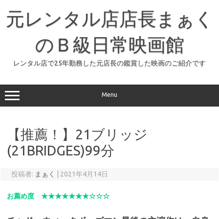
コ
ン
元レンタル店店長まぁく
テ
ン
ツ
へ
のＢ級日常映画館
ス
キ
ッ
レンタル店で25年勤務した元店長の鑑賞した映画のご紹介です
プ
Menu
【推薦！】21ブリッジ
(21BRIDGES)99分
投稿者:
まぁく
|
2021年4月14日
お薦め度 ★★★★★★★☆☆☆