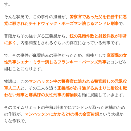
す。
そんな状況で、この事件の担当が、
警察官であった父を任務中に悪
党に殺されたチャドウィック・ボーズマン演じるアンドレ刑事
で、
普段からその強すぎる正義感から、
銃の発砲件数と射殺件数が非常
に多く
、内部調査もされるぐらいの存在になっている刑事です。
で、その事件が麻薬絡みの事件だったため、相棒として
麻薬課の女
性刑事シエナ・ミラー演じるフランキー・バーンズ刑事
とコンビを
組むことになります。
物語は、この
マンハッタン中の警察官に追われる警官殺しの元退役
軍人二人
と、その二人を追う
正義感があり過ぎるあまりに射殺も厭
わない刑事と麻薬課の女性刑事の捕物帳
を軸に展開していきます。
そのタイムリミットの午前5時までにアンドレが取った逮捕のため
の作戦が、
マンハッタンにかかる21の橋の全面封鎖
という大掛か
りな作戦で、