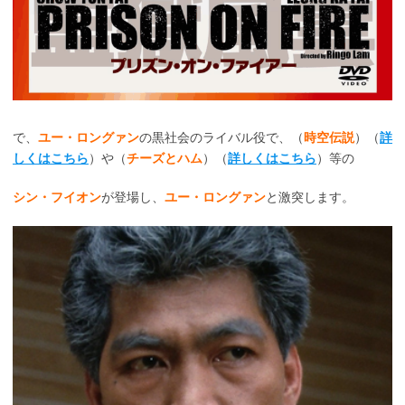
で、
ユー・ロングァン
の黒社会のライバル役で、（
時空伝説
）（
詳
しくはこちら
）や（
チーズとハム
）（
詳しくはこちら
）等の
シン・フイオン
が登場し、
ユー・ロングァン
と激突します。