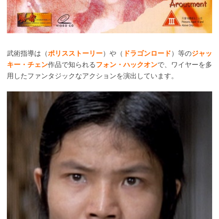
武術指導は（
ポリスストーリー
）や（
ドラゴンロード
）等の
ジャッ
キー・チェン
作品で知られる
フォン・ハックオン
で、ワイヤーを多
用したファンタジックなアクションを演出しています。