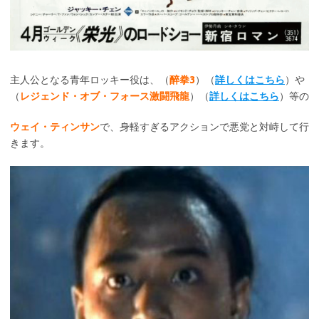
主人公となる青年ロッキー役は、（
醉拳3
）（
詳しくはこちら
）や
（
レジェンド・オブ・フォース激闘飛龍
）（
詳しくはこちら
）等の
ウェイ・ティンサン
で、身軽すぎるアクションで悪党と対峙して行
きます。