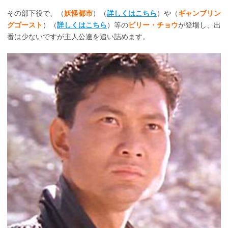
その部下役で、（
妖怪都市
）（
詳しくはこちら
）や（
ギャンブリン
グゴースト
）（
詳しくはこちら
）等の
ビリー・チョウ
が登場し、出
番は少ないですが主人公達を追い詰めます。