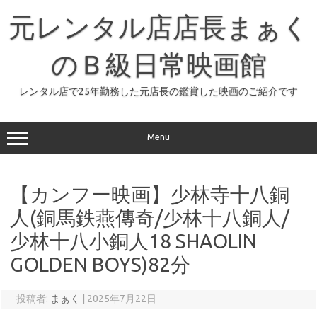
コ
ン
元レンタル店店長まぁく
テ
ン
ツ
へ
のＢ級日常映画館
ス
キ
ッ
レンタル店で25年勤務した元店長の鑑賞した映画のご紹介です
プ
Menu
【カンフー映画】少林寺十八銅
人(銅馬鉄燕傳奇/少林十八銅人/
少林十八小銅人18 SHAOLIN
GOLDEN BOYS)82分
投稿者:
まぁく
|
2025年7月22日