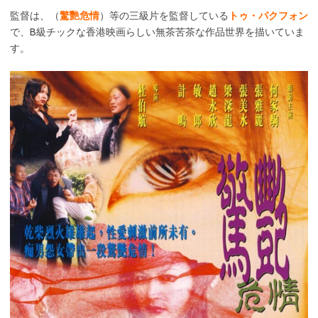
監督は、（
驚艷危情
）等の三級片を監督している
トゥ・パクフォン
で、B級チックな香港映画らしい無茶苦茶な作品世界を描いていま
す。