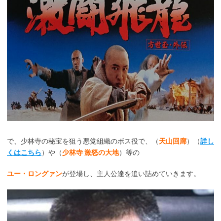
で、少林寺の秘宝を狙う悪党組織のボス役で、（
天山回廊
）（
詳し
くはこちら
）や（
少林寺 激怒の大地
）等の
ユー・ロングァン
が登場し、主人公達を追い詰めていきます。