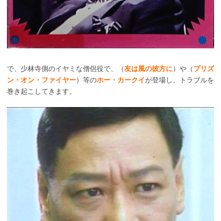
で、少林寺側のイヤミな僧侶役で、（
友は風の彼方に
）や（
プリズ
ン・オン・ファイヤー
）等の
ホー・カークイ
が登場し、トラブルを
巻き起こしてきます。