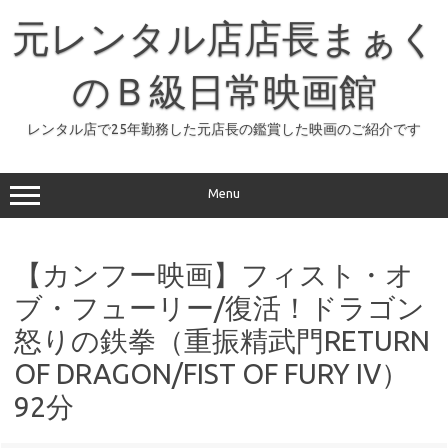
コ
ン
元レンタル店店長まぁく
テ
ン
ツ
へ
のＢ級日常映画館
ス
キ
ッ
レンタル店で25年勤務した元店長の鑑賞した映画のご紹介です
プ
Menu
【カンフー映画】フィスト・オ
ブ・フューリー/復活！ドラゴン
怒りの鉄拳（重振精武門RETURN
OF DRAGON/FIST OF FURY IV）
92分