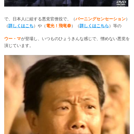
で、日本人に組する悪党官僚役で、（
バーニングセンセーション
）
（
詳しくはこち
）や（
電光！飛竜拳
）（
詳しくはこちら
）等の
ウー・マ
が登場し、いつものひょうきんな感じで、憎めない悪党を
演じています。