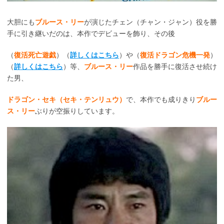
大胆にも
ブルース・リー
が演じたチェン（チャン・ジャン）役を勝
手に引き継いだのは、本作でデビューを飾り、その後
（
復活死亡遊戯
）（
詳しくはこちら
）や（
復活ドラゴン危機一発
）
（
詳しくはこちら
）等、
ブルース・リー
作品を勝手に復活させ続け
た男、
ドラゴン・セキ（セキ・テンリュウ）
で、本作でも成りきり
ブルー
ス・リー
ぶりが空振りしています。