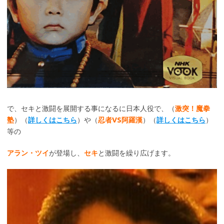
で、セキと激闘を展開する事になるに日本人役で、（
激突！魔拳
塾
）（
詳しくはこちら
）や（
忍者VS阿羅漢
）（
詳しくはこちら
）
等の
アラン・ツイ
が登場し、
セキ
と激闘を繰り広げます。