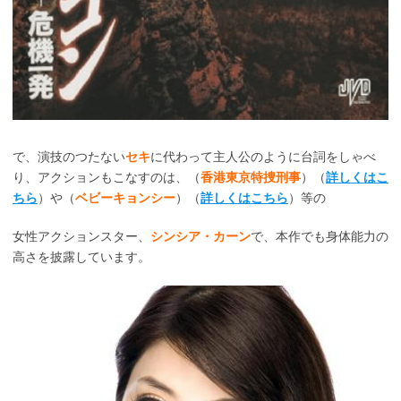
で、演技のつたない
セキ
に代わって主人公のように台詞をしゃべ
り、アクションもこなすのは、（
香港東京特捜刑事
）（
詳しくはこ
ちら
）や（
ベビーキョンシー
）（
詳しくはこちら
）等の
女性アクションスター、
シンシア・カーン
で、本作でも身体能力の
高さを披露しています。