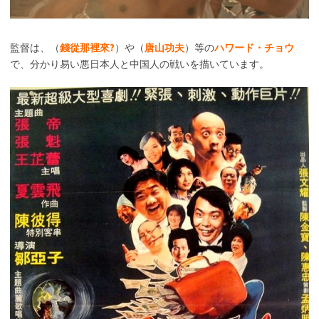
監督は、（
錢從那裡來?
）や（
唐山功夫
）等の
ハワード・チョウ
で、分かり易い悪日本人と中国人の戦いを描いています。