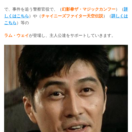
で、事件を追う警察官役で、（
幻影拳ザ・マジックカンフー
）（
詳
しくはこちら
）や（
チャイニーズファイター天空伝説
）（
詳しくは
こちら
）等の
ラム・ウェイ
が登場し、主人公達をサポートしていきます。