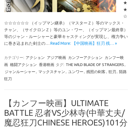
★
★
☆
☆☆☆☆☆☆ （イップマン継承）（マスターＺ）等のマックス・
チャン、（サイクロンＺ）等のユン・ワー、（イップマン最終章）
等のジャン・ルーシャーと豪華キャスティングが実現し、権力争い
に巻き込まれた剣士の…
Read More: 【中国映画】狂刃 残… »
カテゴリー:
アクション
アジア映画
カンフーアクション
カンフー映
画
格闘アクション
香港映画
タグ:
THE WILD BLADE OF STRANGERS
,
ジャンルーシャー
,
マックスチャン
,
ユンワー
,
残照の剣客
,
狂刃
,
陌路
狂刀
【カンフー映画】ULTIMATE
BATTLE 忍者VS少林寺(中華丈夫/
魔忍狂刀CHINESE HEROES)101分