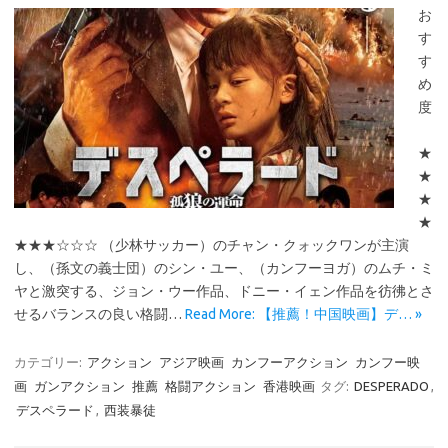
お
す
す
め
度
★
★
★
★
★★★☆☆☆ （少林サッカー）のチャン・クォックワンが主演
し、（孫文の義士団）のシン・ユー、（カンフーヨガ）のムチ・ミ
ヤと激突する、ジョン・ウー作品、ドニー・イェン作品を彷彿とさ
せるバランスの良い格闘…
Read More: 【推薦！中国映画】デ… »
カテゴリー:
アクション
アジア映画
カンフーアクション
カンフー映
画
ガンアクション
推薦
格闘アクション
香港映画
タグ:
DESPERADO
,
デスペラード
,
西装暴徒