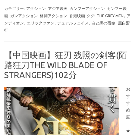
カテゴリー:
アクション
アジア映画
カンフーアクション
カンフー映
画
ガンアクション
格闘アクション
香港映画
タグ:
THE GREY MEN
,
ア
ンディオン
,
エリックツァン
,
デュアルフェイス
,
白と黒の宿命
,
黑白潛
行
【中国映画】狂刃 残照の剣客(陌
路狂刀THE WILD BLADE OF
STRANGERS)102分
お
す
す
め
度
★