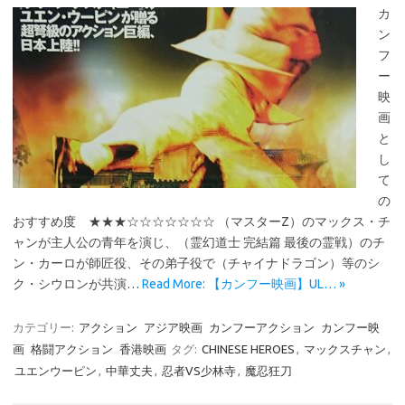
カ
ン
フ
ー
映
画
と
し
て
の
おすすめ度 ★★★☆☆☆☆☆☆☆ （マスターZ）のマックス・チ
ャンが主人公の青年を演じ、（霊幻道士 完結篇 最後の霊戦）のチ
ン・カーロが師匠役、その弟子役で（チャイナドラゴン）等のシ
ク・シウロンが共演…
Read More: 【カンフー映画】UL… »
カテゴリー:
アクション
アジア映画
カンフーアクション
カンフー映
画
格闘アクション
香港映画
タグ:
CHINESE HEROES
,
マックスチャン
,
ユエンウーピン
,
中華丈夫
,
忍者VS少林寺
,
魔忍狂刀