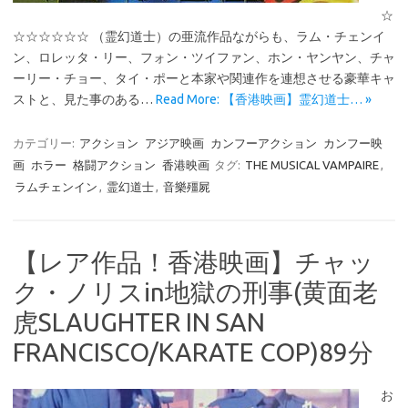
☆
☆☆☆☆☆☆ （霊幻道士）の亜流作品ながらも、ラム・チェンイ
ン、ロレッタ・リー、フォン・ツイファン、ホン・ヤンヤン、チャ
ーリー・チョー、タイ・ポーと本家や関連作を連想させる豪華キャ
ストと、見た事のある…
Read More: 【香港映画】霊幻道士… »
カテゴリー:
アクション
アジア映画
カンフーアクション
カンフー映
画
ホラー
格闘アクション
香港映画
タグ:
THE MUSICAL VAMPAIRE
,
ラムチェンイン
,
霊幻道士
,
音樂殭屍
【レア作品！香港映画】チャッ
ク・ノリスin地獄の刑事(黄面老
虎SLAUGHTER IN SAN
FRANCISCO/KARATE COP)89分
お