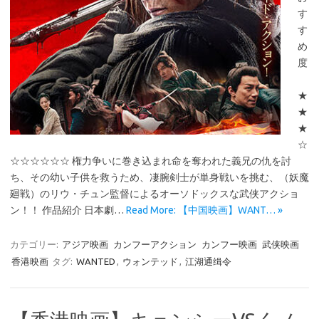
す
す
め
度
★
★
★
☆
☆☆☆☆☆☆ 権力争いに巻き込まれ命を奪われた義兄の仇を討
ち、その幼い子供を救うため、凄腕剣士が単身戦いを挑む、（妖魔
廻戦）のリウ・チュン監督によるオーソドックスな武侠アクショ
ン！！ 作品紹介 日本劇…
Read More: 【中国映画】WANT… »
カテゴリー:
アジア映画
カンフーアクション
カンフー映画
武侠映画
香港映画
タグ:
WANTED
,
ウォンテッド
,
江湖通缉令