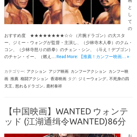
画
と
し
て
の
おすすめ度 ★★★★★★★★☆☆ （片腕ドラゴン）の大スタ
ー、ジミー・ウォングが監督・主演し、（少林寺木人拳）のクム・
コン、（少林寺怒りの鉄拳）のチェン・シン、（斗え！デブゴン）
のチャン・イー、（燃え…
Read More: 【推薦！カンフー映画… »
カテゴリー:
アクション
アジア映画
カンフーアクション
カンフー映
画
推薦
格闘アクション
香港映画
タグ:
ジミーウォング
,
不死身の四
天王
,
怒れるドラゴン
,
鹿村泰祥
【中国映画】WANTED ウォンテ
ッド (江湖通缉令WANTED)86分
お