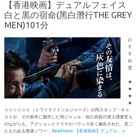
【香港映画】デュアルフェイス
白と黒の宿命(黑白潛行THE GREY
MEN)101分
お
す
す
め
度
★
★
★
★
☆☆☆☆☆☆ （トワイライトソルジャーズ）の同スタッフ・キャ
ストが、その前年に製作した同ジャンル・似た内容の潜入捜査官も
のながらも、アクションとドラマがバランス良く融合された、見ご
たえのある香港ノワー…
Read More: 【香港映画】デュアル… »