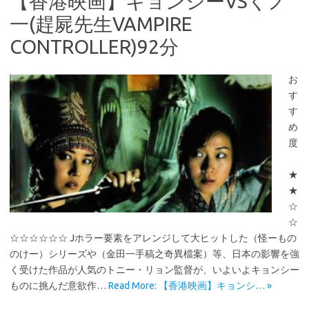
【香港映画】キョンシーVSくノ
一(趕屍先生VAMPIRE
CONTROLLER)92分
お
す
す
め
度
★
★
☆
☆
☆☆☆☆☆☆ Jホラー要素をアレンジして大ヒットした（怪ーもの
のけー）シリーズや（金田一手稿之奇異檔案）等、日本の影響を強
く受けた作品が人気のトニー・リョン監督が、いよいよキョンシー
ものに挑んだ意欲作…
Read More: 【香港映画】キョンシ… »