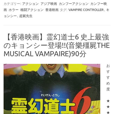
カテゴリー:
アクション
アジア映画
カンフーアクション
カンフー映
画
ホラー
格闘アクション
香港映画
タグ:
VAMPIRE CONTROLLER
,
キ
ョンシー
,
趕屍先生
【香港映画】霊幻道士6 史上最強
のキョンシー登場!!(音樂殭屍THE
MUSICAL VAMPAIRE)90分
お
す
す
め
度
★
★
★