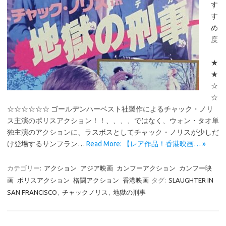
す
す
め
度
★
★
☆
☆
☆☆☆☆☆☆ ゴールデンハーベスト社製作によるチャック・ノリ
ス主演のポリスアクション！！、、、、ではなく、ウォン・タオ単
独主演のアクションに、ラスボスとしてチャック・ノリスが少しだ
け登場するサンフラン…
Read More: 【レア作品！香港映画… »
カテゴリー:
アクション
アジア映画
カンフーアクション
カンフー映
画
ポリスアクション
格闘アクション
香港映画
タグ:
SLAUGHTER IN
SAN FRANCISCO
,
チャックノリス
,
地獄の刑事