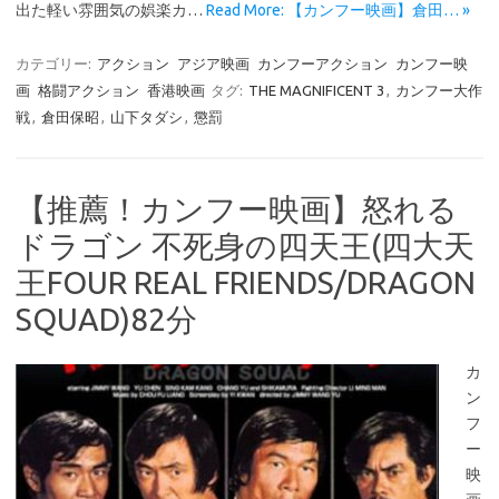
出た軽い雰囲気の娯楽カ…
Read More: 【カンフー映画】倉田… »
カテゴリー:
アクション
アジア映画
カンフーアクション
カンフー映
画
格闘アクション
香港映画
タグ:
THE MAGNIFICENT 3
,
カンフー大作
戦
,
倉田保昭
,
山下タダシ
,
懲罰
【推薦！カンフー映画】怒れる
ドラゴン 不死身の四天王(四大天
王FOUR REAL FRIENDS/DRAGON
SQUAD)82分
カ
ン
フ
ー
映