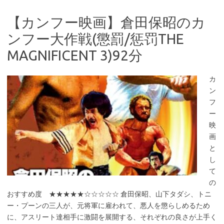
【カンフー映画】倉田保昭のカ
ンフー大作戦(懲罰/惩罚THE
MAGNIFICENT 3)92分
カ
ン
フ
ー
映
画
と
し
て
の
おすすめ度 ★★★★★☆☆☆☆☆ 倉田保昭、山下タダシ、トニ
ー・プーンの三人が、元将軍に雇われて、悪人を懲らしめるため
に、アスリート達相手に激闘を展開する、それぞれの良さが上手く