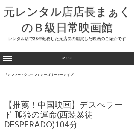
コ
ン
元レンタル店店長まぁく
テ
ン
ツ
へ
のＢ級日常映画館
ス
キ
ッ
レンタル店で25年勤務した元店長の鑑賞した映画のご紹介です
プ
Menu
「
カンフーアクション
」カテゴリーアーカイブ
【推薦！中国映画】デスぺラー
ド 孤狼の運命(西装暴徒
DESPERADO)104分