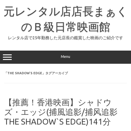
コ
ン
元レンタル店店長まぁく
テ
ン
ツ
へ
のＢ級日常映画館
ス
キ
ッ
レンタル店で25年勤務した元店長の鑑賞した映画のご紹介です
プ
Menu
「
THE SHADOW`S EDGE
」タグアーカイブ
【推薦！香港映画】シャドウ
ズ・エッジ(捕風追影/捕风追影
THE SHADOW`S EDGE)141分