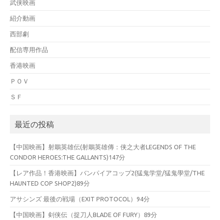
武侠映画
紹介動画
西部劇
配信専用作品
香港映画
ＰＯＶ
ＳＦ
最近の投稿
【中国映画】射鵰英雄伝(射鵰英雄傳：侠之大者LEGENDS OF THE
CONDOR HEROES:THE GALLANTS)147分
【レア作品！香港映画】バンパイアコップ2(猛鬼学堂/猛鬼學堂/THE
HAUNTED COP SHOP2)89分
アサシンズ 最後の戦場（EXIT PROTOCOL）94分
【中国映画】剣侠伝（捉刀人BLADE OF FURY）89分