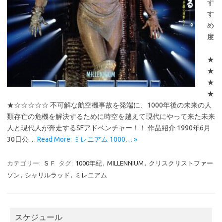
す
す
め
度
★
★
★
★
★☆☆☆☆☆ 不可解な航空機事故を発端に、1000年後の未来の人
類存亡の危機を解決するために時空を越えて現代にやって来た未来
人と現代人が奔走するSFアドベンチャー！！ 作品紹介 1990年6月
30日公…
Read More: ミレニアム 1000… »
カテゴリー:
ＳＦ
タグ:
1000年紀
,
MILLENNIUM
,
クリスクリストファー
ソン
,
シャリルラッド
,
ミレニアム
スケジュール