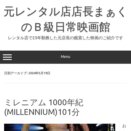
コ
ン
元レンタル店店長まぁく
テ
ン
ツ
へ
のＢ級日常映画館
ス
キ
ッ
レンタル店で25年勤務した元店長の鑑賞した映画のご紹介です
プ
Menu
日別アーカイブ:
2024年5月19日
ミレニアム 1000年紀
(MILLENNIUM)101分
お