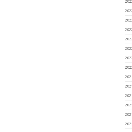
20
20
20
20
20
20
20
20
20
20
20
20
20
20