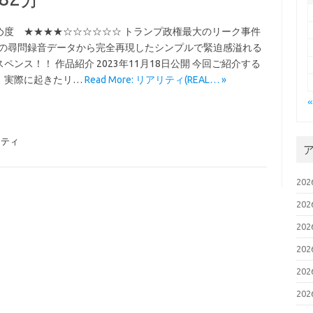
め度 ★★★★☆☆☆☆☆☆ トランプ政権最大のリーク事件
BIの尋問録音データから完全再現したシンプルで緊迫感溢れる
ペンス！！ 作品紹介 2023年11月18日公開 今回ご紹介する
、実際に起きたリ…
Read More: リアリティ(REAL… »
リティ
20
20
20
20
20
20