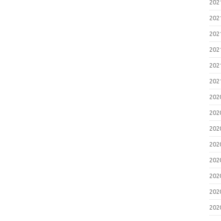
20
20
20
20
20
20
20
20
20
20
20
20
20
20