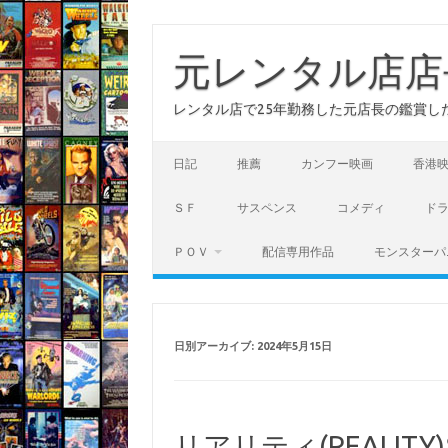
コ
ン
テ
元レンタル店店
ン
ツ
へ
レンタル店で25年勤務した元店長の鑑賞し
ス
キ
ッ
プ
日記
推薦
カンフー映画
香港
ＳＦ
サスペンス
コメディ
ド
ＰＯＶ
配信専用作品
モンスターパ
日別アーカイブ:
2024年5月15日
リアリティ(REALITY)