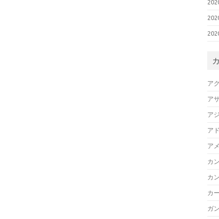
20
20
20
ア
ア
ア
ア
ア
カ
カ
カ
ガ