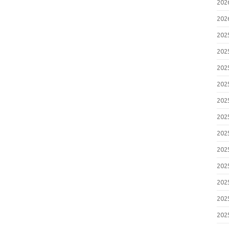
20
20
20
20
20
20
20
20
20
20
20
20
20
20