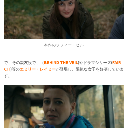
本作のソフィー・ヒル
で、その親友役で、（
BEHIND THE VEIL
)やドラマシリーズ(
FAIR
CIT
)等の
エミリー・レイミー
が登場し、陽気な女子を好演していま
す。