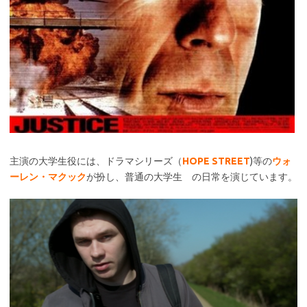
主演の大学生役には、ドラマシリーズ（
HOPE STREET
)等の
ウォ
ーレン・マクック
が扮し、普通の大学生 の日常を演じています。