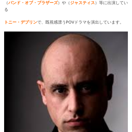
（
バンド・オブ・ブラザーズ
）や（
ジャスティス
）等に出演してい
る
トニー・デブリン
で、既視感漂うPOVドラマを演出しています。