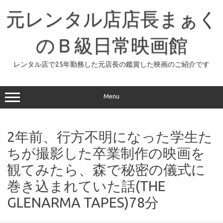
コ
ン
元レンタル店店長まぁく
テ
ン
ツ
へ
のＢ級日常映画館
ス
キ
ッ
レンタル店で25年勤務した元店長の鑑賞した映画のご紹介です
プ
Menu
2年前、行方不明になった学生た
ちが撮影した卒業制作の映画を
観てみたら、森で秘密の儀式に
巻き込まれていた話(THE
GLENARMA TAPES)78分