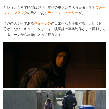
というところで時間は遡り、本作の主人公である美術大学生
ウォー
レン・マクック
の級友である
ライアン・アーリー
が、
普通の大学生である
ウォーレン
の日常生活を撮影する、という良く
分からないドキュメンタリーを、映画課の卒業制作として撮影して
いるシーンから本題に入って行きます。