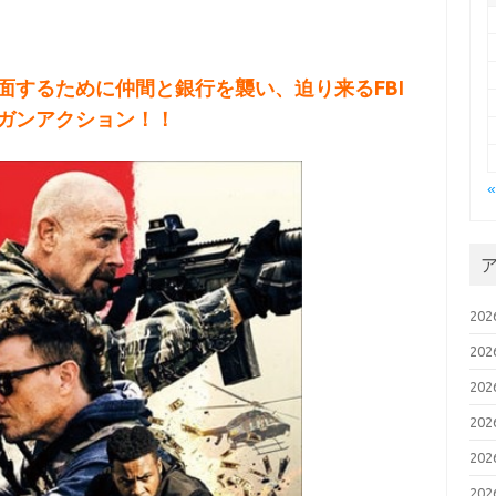
面するために仲間と銀行を襲い、迫り来るFBI
ガンアクション！！
20
20
20
20
20
20