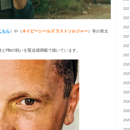
20
20
20
こちら
）や（
ネイビーシールズ ラストソルジャー
）等の骨太
20
20
とFBIの戦いを緊迫感満載で描いています。
20
20
20
20
20
20
20
20
20