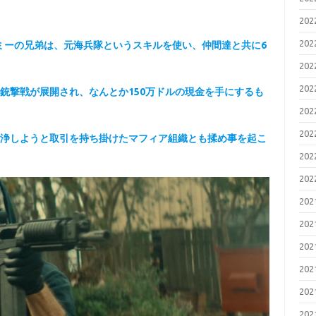
20
20
ミーの兄弟は、元海兵隊というスキルを使い、仲間達と共に6
20
20
い銃撃戦が展開され、なんとか150万ドルの現金を手にするも
20
20
洗浄しようと取引を持ち掛けたマフィア組織とも揉め事を起こ
20
20
20
20
20
20
20
20