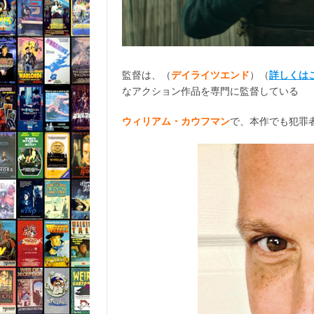
監督は、（
デイライツエンド
）（
詳しくは
なアクション作品を専門に監督している
ウィリアム・カウフマン
で、本作でも犯罪者