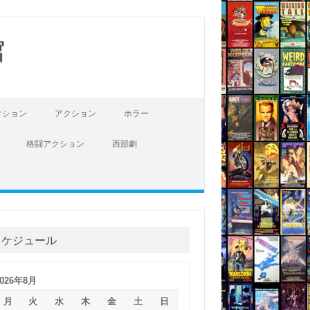
館
クション
アクション
ホラー
格闘アクション
西部劇
スケジュール
2026年8月
月
火
水
木
金
土
日