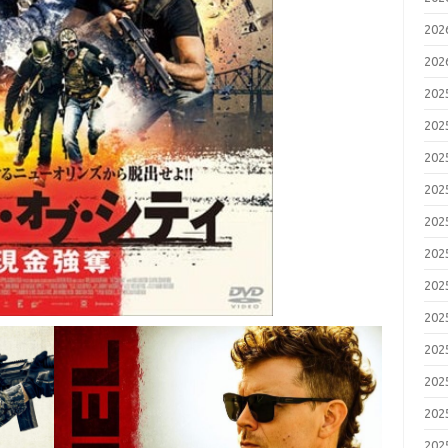
20
20
20
20
20
20
20
20
20
20
20
20
20
20