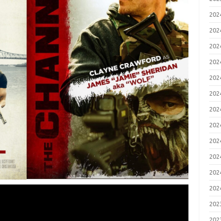
20
20
20
20
20
20
20
20
20
20
20
20
20
20