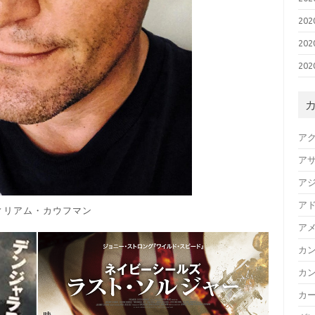
20
20
20
ア
ア
ア
ア
ィリアム・カウフマン
ア
カ
カ
カ