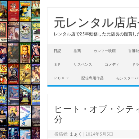
コ
ン
テ
元レンタル店店
ン
ツ
へ
レンタル店で25年勤務した元店長の鑑賞し
ス
キ
ッ
プ
日記
推薦
カンフー映画
香港
ＳＦ
サスペンス
コメディ
ド
ＰＯＶ
配信専用作品
モンスターパ
ヒート・オブ・シティ 現
分
投稿者:
まぁく
|
2024年5月5日