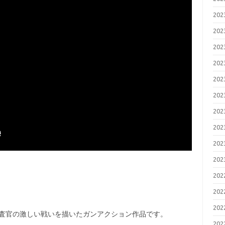
20
20
20
20
20
20
20
20
20
20
20
20
20
捜査官の激しい戦いを描いたガンアクション作品です。
20