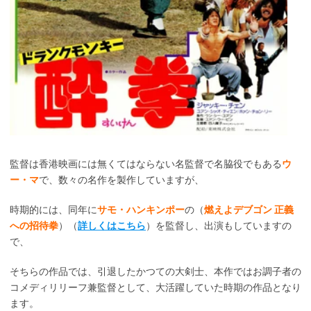
監督は香港映画には無くてはならない名監督で名脇役でもある
ウ
ー・マ
で、数々の名作を製作していますが、
時期的には、同年に
サモ・ハンキンポー
の（
燃えよデブゴン 正義
への招待拳
）（
詳しくはこちら
）を監督し、出演もしていますの
で、
そちらの作品では、引退したかつての大剣士、本作ではお調子者の
コメディリリーフ兼監督として、大活躍していた時期の作品となり
ます。