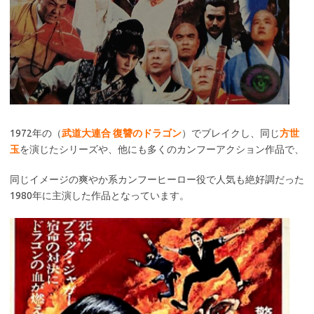
1972年の（
武道大連合 復讐のドラゴン
）でブレイクし、同じ
方世
玉
を演じたシリーズや、他にも多くのカンフーアクション作品で、
同じイメージの爽やか系カンフーヒーロー役で人気も絶好調だった
1980年に主演した作品となっています。