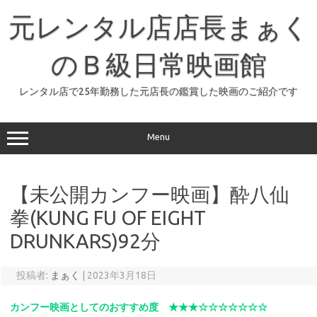
コ
ン
元レンタル店店長まぁく
テ
ン
ツ
へ
のＢ級日常映画館
ス
キ
ッ
レンタル店で25年勤務した元店長の鑑賞した映画のご紹介です
プ
Menu
【未公開カンフー映画】酔八仙
拳(KUNG FU OF EIGHT
DRUNKARS)92分
投稿者:
まぁく
|
2023年3月18日
カンフー映画としてのおすすめ度 ★★★☆☆☆☆☆☆☆