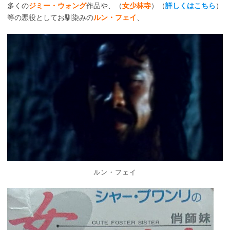
多くの
ジミー・ウォング
作品や、（
女少林寺
）（
詳しくはこちら
）
等の悪役としてお馴染みの
ルン・フェイ
、
ルン・フェイ