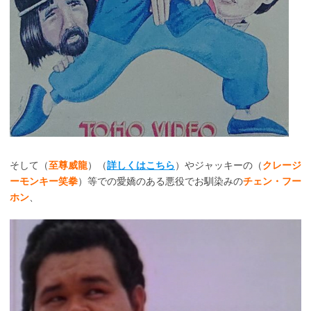
そして（
至尊威龍
）（
詳しくはこちら
）やジャッキーの（
クレージ
ーモンキー笑拳
）等での愛嬌のある悪役でお馴染みの
チェン・フー
ホン
、