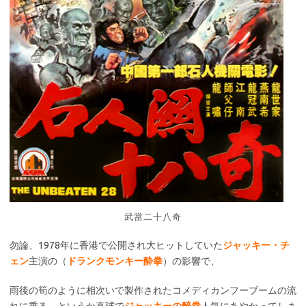
武當二十八奇
勿論、1978年に香港で公開され大ヒットしていた
ジャッキー・チ
ェン
主演の（
ドランクモンキー酔拳
）の影響で、
雨後の筍のように相次いで製作されたコメディカンフーブームの流
れに乗る、というか直球で
ジャッキーの醉拳
人気にあやかってしま