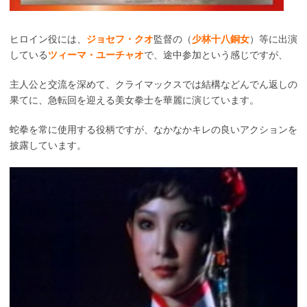
ヒロイン役には、
ジョセフ・クオ
監督の（
少林十八銅女
）等に出演
している
ツィーマ・ユーチャオ
で、途中参加という感じですが、
主人公と交流を深めて、クライマックスでは結構などんでん返しの
果てに、急転回を迎える美女拳士を華麗に演じています。
蛇拳を常に使用する役柄ですが、なかなかキレの良いアクションを
披露しています。