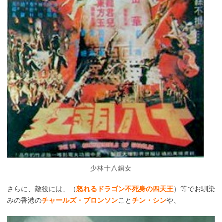
少林十八銅女
さらに、敵役には、（
怒れるドラゴン不死身の四天王
）等でお馴染
みの香港の
チャールズ・ブロンソン
こと
チン・シン
や、