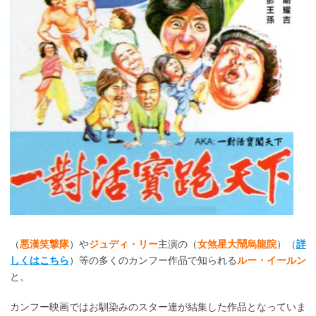
（
悪漢笑撃隊
）や
ジュディ・リー
主演の（
女煞星大鬧烏龍院
）（
詳
しくはこちら
）等の多くのカンフー作品で知られる
ルー・イールン
と、
カンフー映画ではお馴染みのスター達が結集した作品となっていま