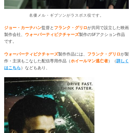
名優メル・ギブソンがラスボス役です。
ジョー・カーナハン
監督と
フランク・グリロ
が共同で設立した映画
製作会社、
ウォーパーティピクチャーズ
製作のSFアクション作品
です。
ウォーパーティピクチャーズ
製作作品には、
フランク・グリロ
が製
作・主演もこなした配信専用作品（
ホイールマン逃亡者
）（
詳しく
はこちら
）などもあり、