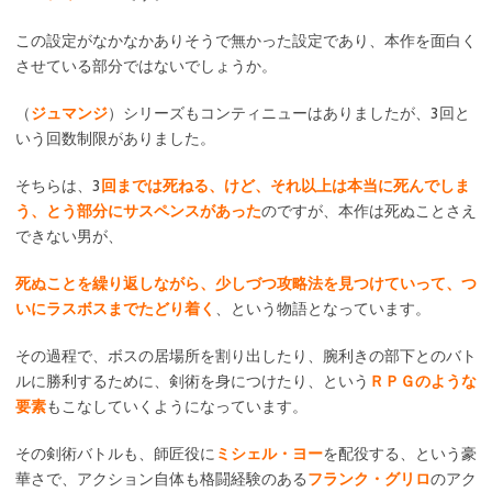
この設定がなかなかありそうで無かった設定であり、本作を面白く
させている部分ではないでしょうか。
（
ジュマンジ
）シリーズもコンティニューはありましたが、3回と
いう回数制限がありました。
そちらは、3
回までは死ねる、けど、それ以上は本当に死んでしま
う、とう部分にサスペンスがあった
のですが、本作は死ぬことさえ
できない男が、
死ぬことを繰り返しながら、少しづつ攻略法を見つけていって、つ
いにラスボスまでたどり着く
、という物語となっています。
その過程で、ボスの居場所を割り出したり、腕利きの部下とのバト
ルに勝利するために、剣術を身につけたり、という
ＲＰＧのような
要素
もこなしていくようになっています。
その剣術バトルも、師匠役に
ミシェル・ヨー
を配役する、という豪
華さで、アクション自体も格闘経験のある
フランク・グリロ
のアク