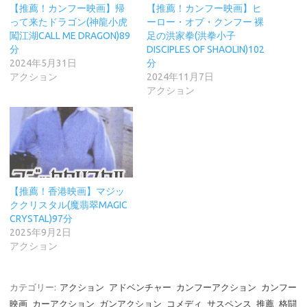
【推薦！カンフー映画】帰
【推薦！カンフー映画】ヒ
って来たドラゴン(神龍小虎
ーロー・オブ・クンフー 裸
闖江湖CALL ME DRAGON)89
足の洪家拳(洪拳小子
分
DISCIPLES OF SHAOLIN)102
2024年5月31日
分
アクション
2024年11月7日
アクション
【推薦！香港映画】マジッ
ククリスタル(魔翡翠MAGIC
CRYSTAL)97分
2025年9月2日
アクション
カテゴリー:
アクション
アドベンチャー
カンフーアクション
カンフー
映画
カーアクション
ガンアクション
コメディ
サスペンス
推薦
格闘