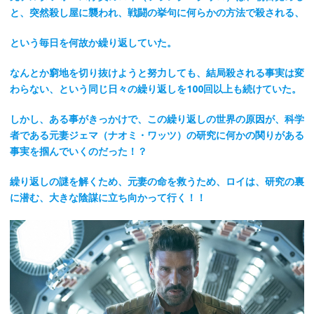
と、突然殺し屋に襲われ、戦闘の挙句に何らかの方法で殺される、
という毎日を何故か繰り返していた。
なんとか窮地を切り抜けようと努力しても、結局殺される事実は変
わらない、という同じ日々の繰り返しを100回以上も続けていた。
しかし、ある事がきっかけで、この繰り返しの世界の原因が、科学
者である元妻ジェマ（ナオミ・ワッツ）の研究に何かの関りがある
事実を掴んでいくのだった！？
繰り返しの謎を解くため、元妻の命を救うため、ロイは、研究の裏
に潜む、大きな陰謀に立ち向かって行く！！