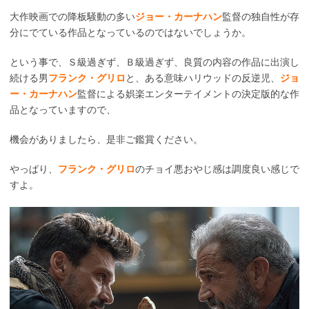
大作映画での降板騒動の多い
ジョー・カーナハン
監督の独自性が存
分にでている作品となっているのではないでしょうか。
という事で、Ｓ級過ぎず、Ｂ級過ぎず、良質の内容の作品に出演し
続ける男
フランク・グリロ
と、ある意味ハリウッドの反逆児、
ジョ
ー・カーナハン
監督による娯楽エンターテイメントの決定版的な作
品となっていますので、
機会がありましたら、是非ご鑑賞ください。
やっぱり、
フランク・グリロ
のチョイ悪おやじ感は調度良い感じで
すよ。