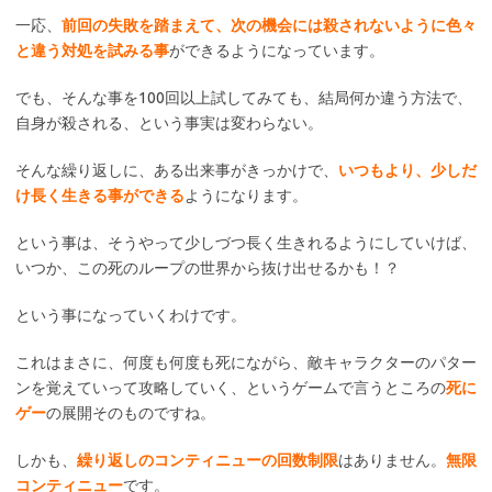
一応、
前回の失敗を踏まえて、次の機会には殺されないように色々
と違う対処を試みる事
ができるようになっています。
でも、そんな事を100回以上試してみても、結局何か違う方法で、
自身が殺される、という事実は変わらない。
そんな繰り返しに、ある出来事がきっかけで、
いつもより、少しだ
け長く生きる事ができる
ようになります。
という事は、そうやって少しづつ長く生きれるようにしていけば、
いつか、この死のループの世界から抜け出せるかも！？
という事になっていくわけです。
これはまさに、何度も何度も死にながら、敵キャラクターのパター
ンを覚えていって攻略していく、というゲームで言うところの
死に
ゲー
の展開そのものですね。
しかも、
繰り返しのコンティニューの回数制限
はありません。
無限
コンティニュー
です。