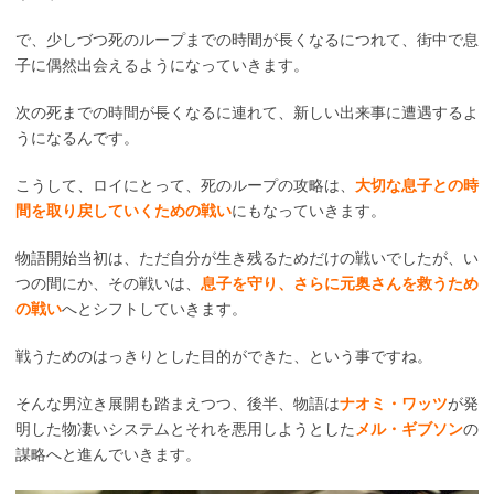
で、少しづつ死のループまでの時間が長くなるにつれて、街中で息
子に偶然出会えるようになっていきます。
次の死までの時間が長くなるに連れて、新しい出来事に遭遇するよ
うになるんです。
こうして、ロイにとって、死のループの攻略は、
大切な息子との時
間を取り戻していくための戦い
にもなっていきます。
物語開始当初は、ただ自分が生き残るためだけの戦いでしたが、い
つの間にか、その戦いは、
息子を守り、さらに元奥さんを救うため
の戦い
へとシフトしていきます。
戦うためのはっきりとした目的ができた、という事ですね。
そんな男泣き展開も踏まえつつ、後半、物語は
ナオミ・ワッツ
が発
明した物凄いシステムとそれを悪用しようとした
メル・ギブソン
の
謀略へと進んでいきます。