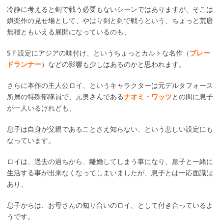
冷静に考えると剣で戦う必要もないシーンではありますが、そこは
娯楽作の見せ場として、やはり剣と剣で戦うという、ちょっと荒唐
無稽ともいえる展開になっているのも、
SＦ設定にアジアの味付け、というちょっとカルトな名作（
ブレー
ドランナー
）などの影響も少しはあるのかと思われます。
さらに本作の主人公ロイ、というキャラクターは元デルタフォース
所属の特殊部隊員で、元奥さんである
ナオミ・ワッツ
との間に息子
が一人いるけれども、
息子は自身が父親であることさえ知らない、という悲しい設定にも
なっています。
ロイは、過去の過ちから、離婚してしまう事になり、息子と一緒に
生活する事が出来なくなってしまいましたが、息子とは一応面識は
あり、
息子からは、お母さんの知り合いのロイ、として付き合っているよ
うです。