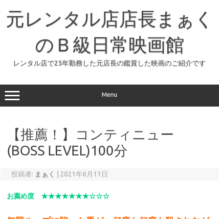
コ
ン
元レンタル店店長まぁく
テ
ン
ツ
へ
のＢ級日常映画館
ス
キ
ッ
レンタル店で25年勤務した元店長の鑑賞した映画のご紹介です
プ
Menu
【推薦！】コンティニュー
(BOSS LEVEL)100分
投稿者:
まぁく
|
2021年6月11日
お薦め度 ★★★★★★★☆☆☆