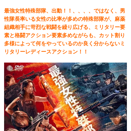
最強女性特殊部隊、出動！！、、、、ではなく、男
性隊長率いる女性の比率が多めの特殊部隊が、麻薬
組織相手に苛烈な戦闘を繰り広げる、ミリタリー要
素と格闘アクション要素多めながらも、カット割り
多様によって何をやっているのか良く分からないミ
リタリーレディースアクション！！