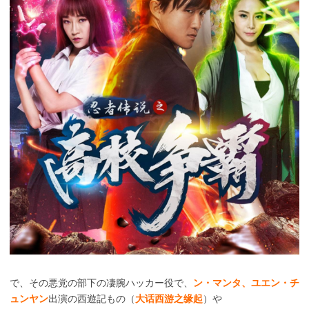
で、その悪党の部下の凄腕ハッカー役で、
ン・マンタ、ユエン・チ
ュンヤン
出演の西遊記もの（
大话西游之缘起
）や