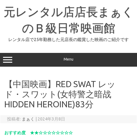
コ
ン
元レンタル店店長まぁく
テ
ン
ツ
へ
のＢ級日常映画館
ス
キ
ッ
レンタル店で25年勤務した元店長の鑑賞した映画のご紹介です
プ
Menu
【中国映画】RED SWAT レッ
ド・スワット(女特警之暗战
HIDDEN HEROINE)83分
投稿者:
まぁく
|
2024年3月8日
おすすめ度 ★★☆☆☆☆☆☆☆☆