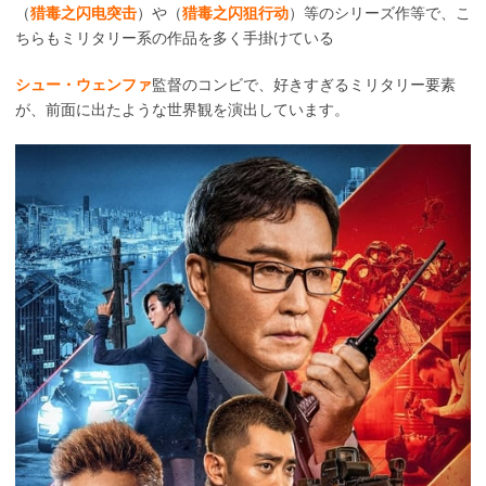
（
猎毒之闪电突击
）や（
猎毒之闪狙行动
）等のシリーズ作等で、こ
ちらもミリタリー系の作品を多く手掛けている
シュー・ウェンファ
監督のコンビで、好きすぎるミリタリー要素
が、前面に出たような世界観を演出しています。