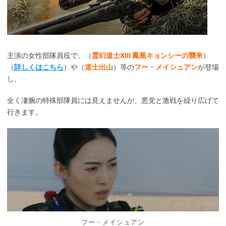
主演の女性部隊員役で、（
霊幻道士XIII 鳳凰キョンシーの襲来
）
（
詳しくはこちら
）や（
道士出山
）等の
フー・メイシュアン
が登場
し、
全く凄腕の特殊部隊員には見えませんが、悪党と激戦を繰り広げて
行きます。
フー・メイシュアン