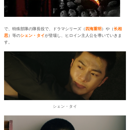
で、特殊部隊の隊長役で、ドラマシリーズ（
四海重明
）や（
长相
思
）等の
シェン・タイ
が登場し、ヒロイン主人公を導いていきま
す。
シェン・タイ