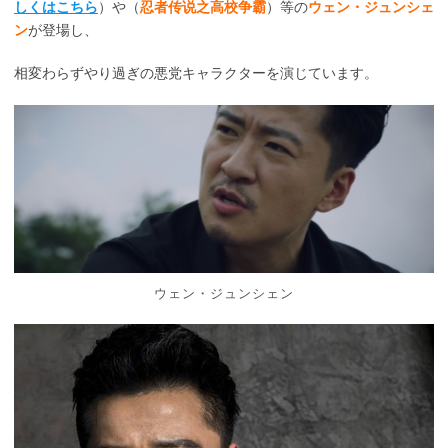
しくはこちら
）や（
忍者传说之高校争霸
）等の
ウェン・ジュンシェ
ン
が登場し、
相変わらずやり過ぎの悪党キャラクターを演じています。
ウェン・ジュンシェン