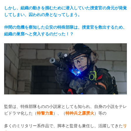
しかし、組織の動きを掴むために潜入していた捜査官の身元が発覚
してしまい、囚われの身となってしまう。
仲間の危機を察知した公安の特殊部隊は、捜査官を救出するため、
組織の巣窟へと突入するのだった！？
監督は、特殊部隊ものの小説家としても知られ、自身の小説をテレ
ビドラマ化した（
特警力量
）、（
特种兵之霹雳火
）等の
多くのミリタリー系作品で、脚本と監督も兼任し、活躍してきた
リ