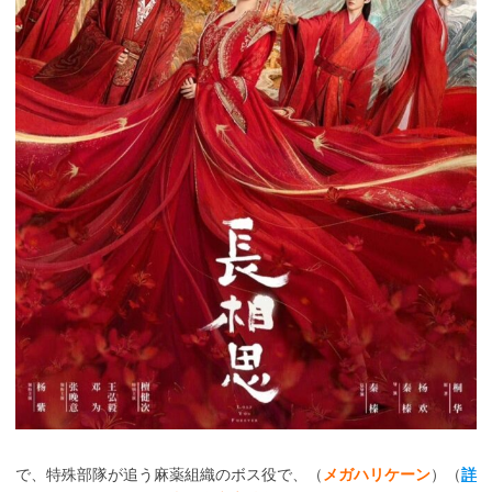
で、特殊部隊が追う麻薬組織のボス役で、（
メガハリケーン
）（
詳