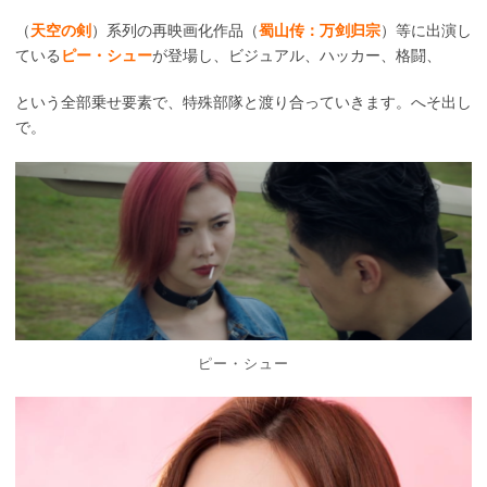
（
天空の剣
）系列の再映画化作品（
蜀山传：万剑归宗
）等に出演し
ている
ピー・シュー
が登場し、ビジュアル、ハッカー、格闘、
という全部乗せ要素で、特殊部隊と渡り合っていきます。へそ出し
で。
ピー・シュー