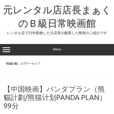
コ
ン
元レンタル店店長まぁく
テ
ン
ツ
へ
のＢ級日常映画館
ス
キ
ッ
レンタル店で25年勤務した元店長の鑑賞した映画のご紹介です
プ
Menu
「
熊貓計劃
」タグアーカイブ
【中国映画】パンダプラン（熊
貓計劃/熊猫计划PANDA PLAN）
99分