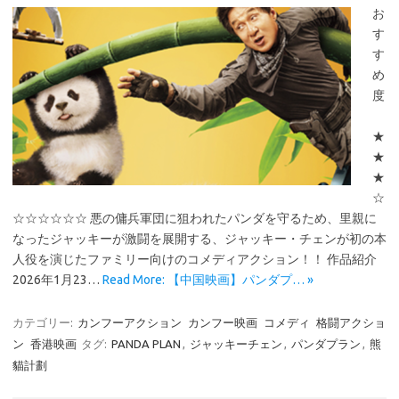
お
す
す
め
度
★
★
★
☆
☆☆☆☆☆☆ 悪の傭兵軍団に狙われたパンダを守るため、里親に
なったジャッキーが激闘を展開する、ジャッキー・チェンが初の本
人役を演じたファミリー向けのコメディアクション！！ 作品紹介
2026年1月23…
Read More: 【中国映画】パンダプ… »
カテゴリー:
カンフーアクション
カンフー映画
コメディ
格闘アクショ
ン
香港映画
タグ:
PANDA PLAN
,
ジャッキーチェン
,
パンダプラン
,
熊
貓計劃