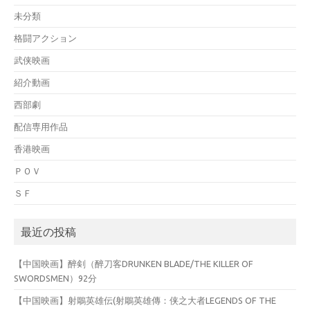
未分類
格闘アクション
武侠映画
紹介動画
西部劇
配信専用作品
香港映画
ＰＯＶ
ＳＦ
最近の投稿
【中国映画】醉剣（醉刀客DRUNKEN BLADE/THE KILLER OF
SWORDSMEN）92分
【中国映画】射鵰英雄伝(射鵰英雄傳：侠之大者LEGENDS OF THE