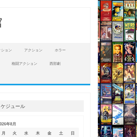
館
クション
アクション
ホラー
格闘アクション
西部劇
スケジュール
2026年8月
月
火
水
木
金
土
日