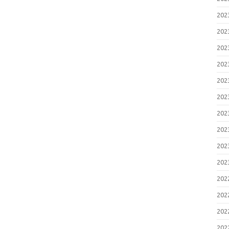
20
20
20
20
20
20
20
20
20
20
20
20
20
20