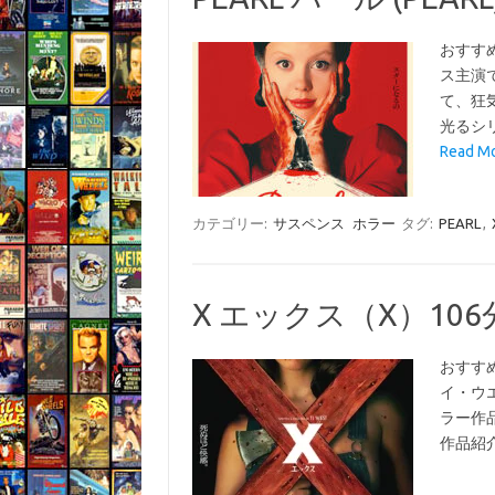
おすす
ス主演
て、狂
光るシリ
Read M
カテゴリー:
サスペンス
ホラー
タグ:
PEARL
,
X エックス（X）106
おすす
イ・ウ
ラー作
作品紹介