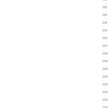
20
20
20
20
20
20
20
20
20
20
20
20
20
20