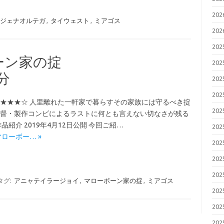
20
ジェナオルテガ
,
タイウェスト
,
ミアゴス
20
20
ーン家の掟
20
0分
20
20
★★★☆ 人里離れた一軒家で暮らすその家族には守るべき掟
20
督・製作コンビによるラストに何とも言えない切なさが残る
紹介 2019年4月12日公開 今回ご紹…
20
】マローボー… »
20
20
20
タグ:
アニャテイラージョイ
,
マローボーン家の掟
,
ミアゴス
20
20
20