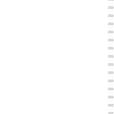
20
20
20
20
20
20
20
20
20
20
20
20
20
20