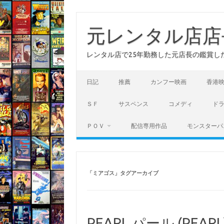
コ
ン
テ
元レンタル店店
ン
ツ
へ
レンタル店で25年勤務した元店長の鑑賞し
ス
キ
ッ
プ
日記
推薦
カンフー映画
香港
ＳＦ
サスペンス
コメディ
ド
ＰＯＶ
配信専用作品
モンスターパ
「
ミアゴス
」タグアーカイブ
PEARL パール (PEARL