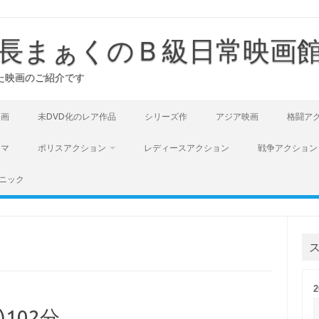
長まぁくのＢ級日常映画
た映画のご紹介です
映画
未DVD化のレア作品
シリーズ作
アジア映画
格闘ア
ラマ
ポリスアクション
レディースアクション
戦争アクション
ニック
)102分