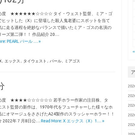
め度 ★★★★★★☆☆☆☆ タイ・ウェスト監督、ミア・ゴ
でヒットした（X）に登場した殺人鬼老婆にスポットを当て
気に走る過程を絶妙なバランスで描いたミア・ゴスの名演の
ーズ第二弾！！ 作品紹介 20…
ore: PEARL パール … »
X
,
エックス
,
タイウェスト
,
パール
,
ミアゴス
分
20
20
め度 ★★★★☆☆☆☆☆☆ 若手ホラー作家の注目株、タ
20
エスト監督の新作は、1970年代をフューチャーした様々なホ
品にオマージュをささげたA24製作のスラッシャーホラー！！
20
 2022年７月8日公…
Read More: X エックス（X）1… »
20
20