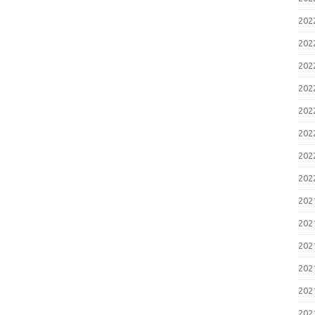
20
20
20
20
20
20
20
20
20
20
20
20
20
20