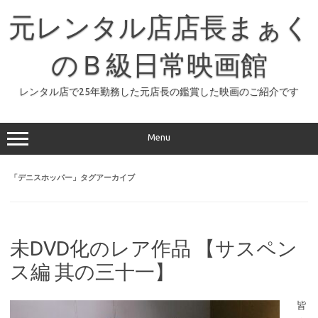
コ
ン
元レンタル店店長まぁく
テ
ン
ツ
へ
のＢ級日常映画館
ス
キ
ッ
レンタル店で25年勤務した元店長の鑑賞した映画のご紹介です
プ
Menu
「
デニスホッパー
」タグアーカイブ
未DVD化のレア作品 【サスペン
ス編 其の三十一】
皆