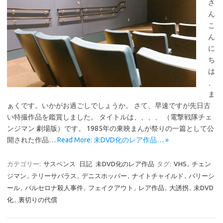
さ
ん
こ
ん
に
ち
は
、
ま
ぁくです。いかがお過ごしでしょうか。 さて、早速ですが先日古
い特撮作品を鑑賞しました。 タイトルは、、、、 （電撃戦隊チェ
ンジマン 劇場版）です。 1985年の東映まんが祭りの一篇として公
開された作品…
Read More: 未DVD化のレア作品… »
カテゴリー:
サスペンス
日記
未DVD化のレア作品
タグ:
VHS
,
チェン
ジマン
,
テリーサバラス
,
デニスホッパー
,
ナイトチャイルド
,
バリーシ
ール
,
バルセロナ殺人事件
,
フェイクアウト
,
レア作品
,
大誘拐
,
未DVD
化
,
裏切りの代償