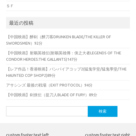
ＳＦ
最近の投稿
【中国映画】醉剣（醉刀客DRUNKEN BLADE/THE KILLER OF
SWORDSMEN）92分
【中国映画】射鵰英雄伝(射鵰英雄傳：侠之大者LEGENDS OF THE
CONDOR HEROES:THE GALLANTS)147分
【レア作品！香港映画】バンパイアコップ2(猛鬼学堂/猛鬼學堂/THE
HAUNTED COP SHOP2)89分
アサシンズ 最後の戦場（EXIT PROTOCOL）94分
【中国映画】剣侠伝（捉刀人BLADE OF FURY）89分
検
索:
custom footer text left
custom footer text right