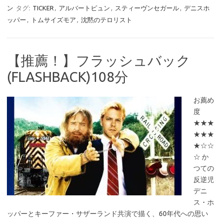
ン
タグ:
TICKER
,
アルバートピュン
,
スティーヴンセガール
,
デニスホ
ッパー
,
トムサイズモア
,
沈黙のテロリスト
【推薦！】フラッシュバック
(FLASHBACK)108分
お薦め
度
★★★
★★★
★☆☆
☆ か
つての
反逆児
デニ
ス・ホ
ッパーとキーファー・サザーランド共演で描く、60年代への思い