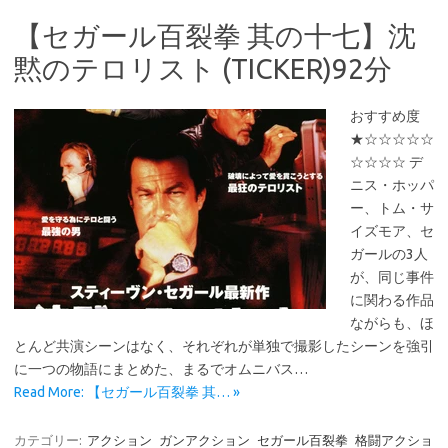
【セガール百裂拳 其の十七】沈
黙のテロリスト (TICKER)92分
おすすめ度
★☆☆☆☆☆
☆☆☆☆ デ
ニス・ホッパ
ー、トム・サ
イズモア、セ
ガールの3人
が、同じ事件
に関わる作品
ながらも、ほ
とんど共演シーンはなく、それぞれが単独で撮影したシーンを強引
に一つの物語にまとめた、まるでオムニバス…
Read More: 【セガール百裂拳 其… »
カテゴリー:
アクション
ガンアクション
セガール百裂拳
格闘アクショ