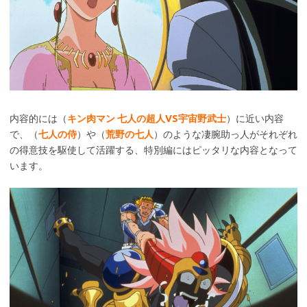
内容的には（
キン肉マン 七人の超人VS宇宙野武士
）に近い内容
で、（
七人の侍
）や（
荒野の七人
）のような凄腕助っ人がそれぞれ
の得意技を駆使して活躍する、特別編にはピッタリな内容となって
います。