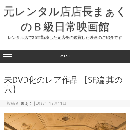
コ
ン
元レンタル店店長まぁく
テ
ン
ツ
へ
のＢ級日常映画館
ス
キ
ッ
レンタル店で25年勤務した元店長の鑑賞した映画のご紹介です
プ
Menu
未DVD化のレア作品 【SF編 其の
六】
投稿者:
まぁく
|
2023年12月11日