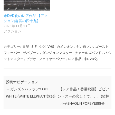
未DVD化のレア作品 【アク
ション編 其の四十九】
2023年11月13日
アクション
カテゴリー:
日記
ＳＦ
タグ:
VHS
,
カメレオン
,
キン肉マン
,
ゴースト
フィーバー
,
ザバブーン
,
ダンジョンマスター
,
チャールズバンド
,
パペ
ットマスター
,
ビデオ
,
ファイヤーパワー
,
レア作品
,
未DVD化
投稿ナビゲーション
←
ガンズ＆バレッツ:CODE
【レア作品！香港映画】ビビア
WHITE (WHITE ELEPHANT)92分
ン・スーの恋しくて、、、(笑林
小子SHAOLIN POPEYE)88分
→