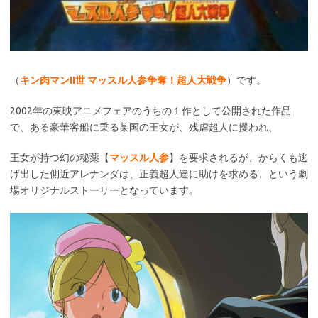
（
キン肉マンII世 マッスル人参争奪！超人大戦争
）です。
2002年の東映アニメフェアのうちの１作として公開された作品
で、ある豪華客船に乗る某国の王女が、残虐超人に攫われ、
王女が持つ幻の秘薬【
マッスル人参
】を要求されるが、からくも逃
げ出した側近アレナンダは、正義超人達に助けを求める、という劇
場オリジナルストーリーとなっています。