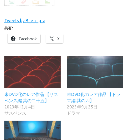
Tweets by B_e_i_g_a
共有:
Facebook
X
未DVD化のレア作品 【サス
未DVD化のレア作品 【ドラ
ペンス編 其の二十五】
マ編 其の四】
2023年12月4日
2023年9月25日
サスペンス
ドラマ