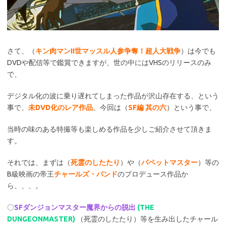
さて、（
キン肉マンII世マッスル人参争奪！超人大戦争
）は今でも
DVDや配信等で鑑賞できますが、世の中にはVHSのリリースのみ
で、
デジタル化の波に乗り遅れてしまった作品が沢山存在する、という
事で、
未DVD化のレア作品
、今回は（
SF編 其の六
）という事で、
当時の味のある特撮等も楽しめる作品を少しご紹介させて頂きま
す。
それでは、まずは（
死霊のしたたり
）や（
パペットマスター
）等の
B級映画の帝王
チャールズ・バンド
のプロデュース作品か
ら、、、。
〇
SFダンジョンマスター魔界からの脱出
(THE
DUNGEONMASTER)
（死霊のしたたり）等を生み出したチャール