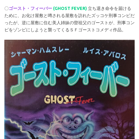
〇
ゴースト・フィーバー
(GHOST FEVER)
立ち退き命令を届ける
ために、お化け屋敷と噂される屋敷を訪れたズッコケ刑事コンビだ
ったが、逆に屋敷に住む美人姉妹の曽祖父のゴーストが、刑事コン
ビをゾンビにしようと襲ってくるＳＦゴーストコメディ作品。