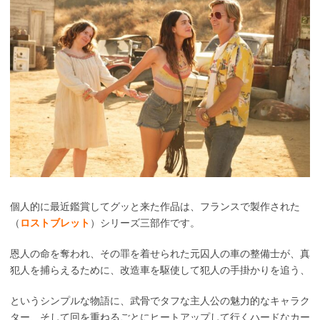
個人的に最近鑑賞してグッと来た作品は、フランスで製作された
（
ロストブレット
）シリーズ三部作です。
恩人の命を奪われ、その罪を着せられた元囚人の車の整備士が、真
犯人を捕らえるために、改造車を駆使して犯人の手掛かりを追う、
というシンプルな物語に、武骨でタフな主人公の魅力的なキャラク
ター、そして回を重ねるごとにヒートアップして行くハードなカー