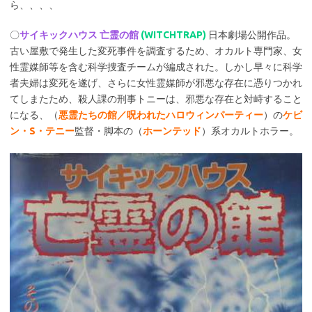
ら、、、、
〇
サイキックハウス 亡霊の館
(WITCHTRAP)
日本劇場公開作品。
古い屋敷で発生した変死事件を調査するため、オカルト専門家、女
性霊媒師等を含む科学捜査チームが編成された。しかし早々に科学
者夫婦は変死を遂げ、さらに女性霊媒師が邪悪な存在に憑りつかれ
てしまたため、殺人課の刑事トニーは、邪悪な存在と対峙すること
になる、（
悪霊たちの館／呪われたハロウィンパーティー
）の
ケビ
ン・S・テニー
監督・脚本の（
ホーンテッド
）系オカルトホラー。