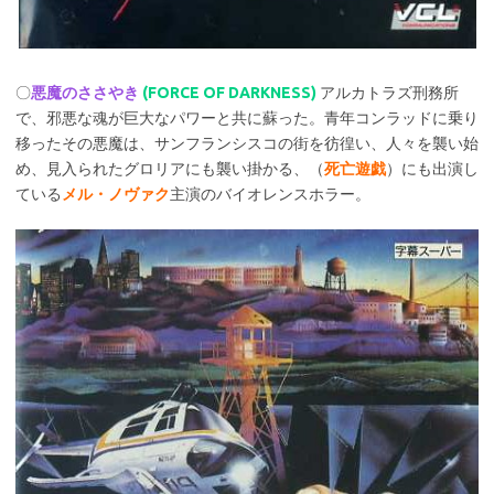
〇
悪魔のささやき
(FORCE OF DARKNESS)
アルカトラズ刑務所
で、邪悪な魂が巨大なパワーと共に蘇った。青年コンラッドに乗り
移ったその悪魔は、サンフランシスコの街を彷徨い、人々を襲い始
め、見入られたグロリアにも襲い掛かる、（
死亡遊戯
）にも出演し
ている
メル・ノヴァク
主演のバイオレンスホラー。