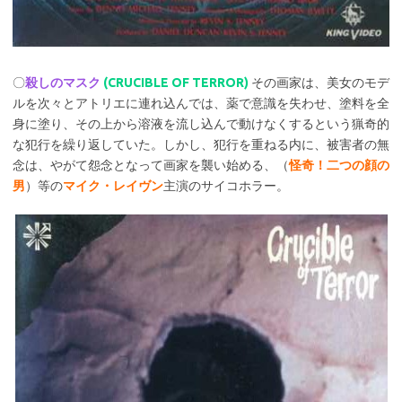
〇
殺しのマスク
(CRUCIBLE OF TERROR)
その画家は、美女のモデ
ルを次々とアトリエに連れ込んでは、薬で意識を失わせ、塗料を全
身に塗り、その上から溶液を流し込んで動けなくするという猟奇的
な犯行を繰り返していた。しかし、犯行を重ねる内に、被害者の無
念は、やがて怨念となって画家を襲い始める、（
怪奇！二つの顔の
男
）等の
マイク・レイヴン
主演のサイコホラー。