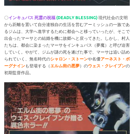
〇
インキュバス 死霊の祝福
(DEADLY BLESSING)
現代社会の文明
から距離を置いて自分達独自の生活を営むアーミッシュの一族であ
るジムは、大学へ進学するために都会へと移っていったが、そこで
出会ったマーサとの結婚を機に故郷へと戻ってきた。しかし、村人
たちは、都会に染まったマーサをインキュバス（夢魔）と呼び迫害
していく。やがて、ジムが謎の死を遂げた事で、マーサは追い詰め
られていく、無名時代の
シャロン・ストーン
や名優
アーネスト・ボ
ーグナイン
も登場する（
エルム街の悪夢
）の
ウェス・クレイブン
の
初期監督作品。