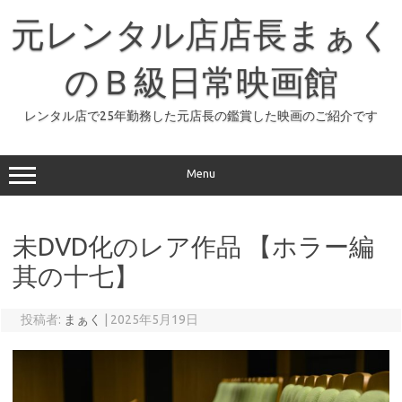
コ
ン
元レンタル店店長まぁく
テ
ン
ツ
へ
のＢ級日常映画館
ス
キ
ッ
レンタル店で25年勤務した元店長の鑑賞した映画のご紹介です
プ
Menu
未DVD化のレア作品 【ホラー編
其の十七】
投稿者:
まぁく
|
2025年5月19日