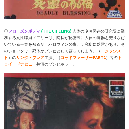
〇
フローズンボディ
(THE CHILLING)
人体の冷凍保存の研究所に勤
務する女性職員メアリーは、院長が秘密裏に人体の臓器を売りさば
いている事実を知るが、ハロウィンの夜、研究所に落雷があり、そ
のショックで、死体がゾンビとして蘇ってしまう、（
エクソシス
ト
）の
リンダ・ブレア
主演、（
ゴッドファーザーPART2
）等の
ト
ロイ・ドナヒュー
共演のゾンビホラー。