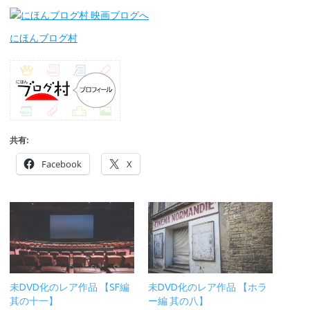
にほんブログ村
共有:
Facebook
X
未DVD化のレア作品 【SF編
未DVD化のレア作品 【ホラ
其の十一】
ー編 其の八】