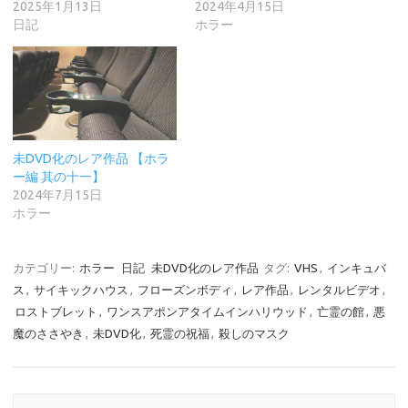
2025年1月13日
2024年4月15日
日記
ホラー
未DVD化のレア作品 【ホラ
ー編 其の十一】
2024年7月15日
ホラー
カテゴリー:
ホラー
日記
未DVD化のレア作品
タグ:
VHS
,
インキュバ
ス
,
サイキックハウス
,
フローズンボディ
,
レア作品
,
レンタルビデオ
,
ロストブレット
,
ワンスアポンアタイムインハリウッド
,
亡霊の館
,
悪
魔のささやき
,
未DVD化
,
死霊の祝福
,
殺しのマスク