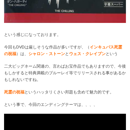
という感じになっております。
今回もDVDは厳しそうな作品が多いですが、（
インキュバス死霊
の祝福
）は、
シャロン・ストーン
と
ウェス・クレイブン
という
二大ビッグネーム関連の、言わばお宝作品でもありますので、今後
もしかすると特典満載のブルーレイ等でリリースされる事があるか
もしれないですね。
死霊の祝福
というハッタリくさい邦題も含めて魅力的です。
という事で、今回のエンディングテーマは、、、、