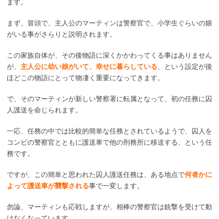
ます。
まず、冒頭で、主人公のマーティンは警察官で、小学生ぐらいの娘
がいる事がさらりと説明されます。
この家族自体が、その後物語に深くかかわってくる事はありません
が、
主人公に幼い娘がいて、幸せに暮らしている
、という設定が後
ほどこの物語にとって物凄く重要になってきます。
で、そのマーティンが新しい警察署に転属となって、初の任務に囚
人護送を命じられます。
一応、任務の中では比較的簡単な任務とされているようで、囚人を
コンビの警察官とともに護送車で他の刑務所に移送する、という任
務です。
ですが、この簡単と思われた囚人護送任務は、ある地点で
何者かに
よって護送車が襲撃される
事で一変します。
勿論、マーティンも応戦しますが、相棒の警察官は銃撃を受けて動
けなくなっています。