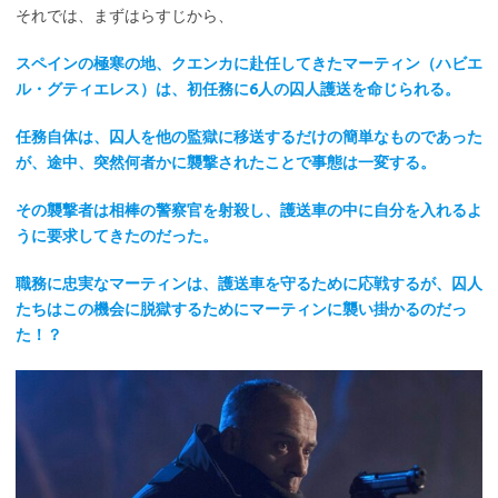
それでは、まずはらすじから、
スペインの極寒の地、クエンカに赴任してきたマーティン（ハビエ
ル・グティエレス）は、初任務に6人の囚人護送を命じられる。
任務自体は、囚人を他の監獄に移送するだけの簡単なものであった
が、途中、突然何者かに襲撃されたことで事態は一変する。
その襲撃者は相棒の警察官を射殺し、護送車の中に自分を入れるよ
うに要求してきたのだった。
職務に忠実なマーティンは、護送車を守るために応戦するが、囚人
たちはこの機会に脱獄するためにマーティンに襲い掛かるのだっ
た！？