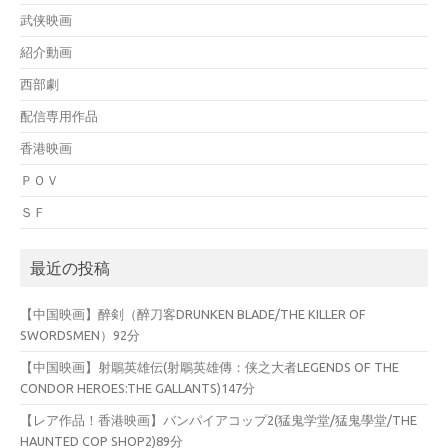
武侠映画
紹介動画
西部劇
配信専用作品
香港映画
ＰＯＶ
ＳＦ
最近の投稿
【中国映画】醉剣（醉刀客DRUNKEN BLADE/THE KILLER OF
SWORDSMEN）92分
【中国映画】射鵰英雄伝(射鵰英雄傳：侠之大者LEGENDS OF THE
CONDOR HEROES:THE GALLANTS)147分
【レア作品！香港映画】バンパイアコップ2(猛鬼学堂/猛鬼學堂/THE
HAUNTED COP SHOP2)89分