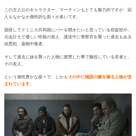
この主人公のキャラクター、マーティンもとても魅力的ですが、囚
人もなかなか個性的な面々が多いです。
脱獄してドミニカ共和国にバーを開きたいと思っている窃盗犯や、
元会計士で優しい性格の老人、護送中に警察官を襲った過去もある
凶悪犯、薬物中毒者、
そして過去に妹を襲った人物に復讐した事で服役している若者と、
その友人、
という個性豊かな面々で、しかも
その中に物語の鍵を握る人物が含
まれています
。