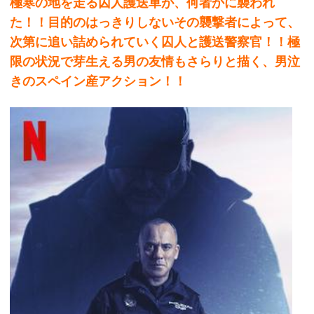
極寒の地を走る囚人護送車が、何者かに襲われ
た！！目的のはっきりしないその襲撃者によって、
次第に追い詰められていく囚人と護送警察官！！極
限の状況で芽生える男の友情もさらりと描く、男泣
きのスペイン産アクション！！