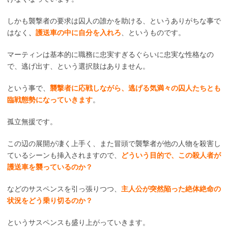
しかも襲撃者の要求は囚人の誰かを助ける、というありがちな事で
はなく
、
護送車の中に自分を入れろ
、というものです。
マーティンは基本的に職務に忠実すぎるぐらいに忠実な性格なの
で、逃げ出す、という選択肢はありません。
という事で、
襲撃者に応戦しながら、逃げる気満々の囚人たちとも
臨戦態勢になっていきます
。
孤立無援です。
この辺の展開が凄く上手く、また冒頭で襲撃者が他の人物を殺害し
ているシーンも挿入されますので、
どういう目的で、この殺人者が
護送車を襲っているのか？
などのサスペンスを引っ張りつつ、
主人公が突然陥った絶体絶命の
状況をどう乗り切るのか？
というサスペンスも盛り上がっていきます。