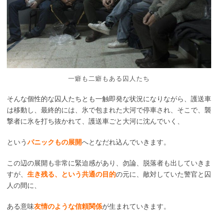
一癖も二癖もある囚人たち
そんな個性的な囚人たちとも一触即発な状況になりながら、護送車
は移動し、最終的には、氷で包まれた大河で停車され、そこで、襲
撃者に氷を打ち抜かれて、護送車ごと大河に沈んでいく、
という
パニックもの展開
へとなだれ込んでいきます。
この辺の展開も非常に緊迫感があり、勿論、脱落者も出していきま
すが、
生き残る、という共通の目的
の元に、敵対していた警官と囚
人の間に、
ある意味
友情のような信頼関係
が生まれていきます。