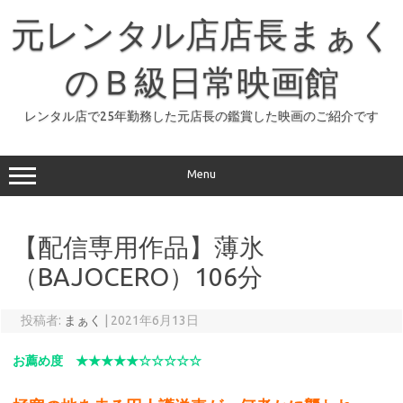
コ
ン
元レンタル店店長まぁく
テ
ン
ツ
へ
のＢ級日常映画館
ス
キ
ッ
レンタル店で25年勤務した元店長の鑑賞した映画のご紹介です
プ
Menu
【配信専用作品】薄氷
（BAJOCERO）106分
投稿者:
まぁく
|
2021年6月13日
お薦め度 ★★★★★☆☆☆☆☆