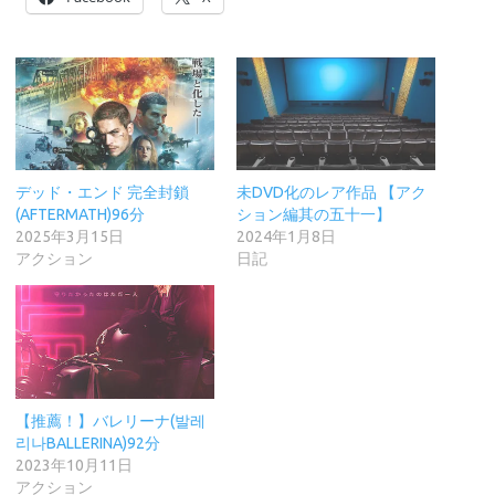
デッド・エンド 完全封鎖
未DVD化のレア作品 【アク
(AFTERMATH)96分
ション編其の五十一】
2025年3月15日
2024年1月8日
アクション
日記
【推薦！】バレリーナ(발레
리나BALLERINA)92分
2023年10月11日
アクション