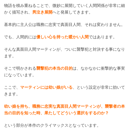
物語を積み重ねることで、微妙に展開していく人間関係が非常に細
かく描写され、
男泣き展開
へと発展してきます。
基本的に主人公は職務に忠実で真面目人間、それは変わりません。
でも、人間的には
優しい心を持った暖かい人間
ではあります。
そんな真面目人間マーティンが、ついに襲撃犯と対決する事になり
ます。
そこで明かされる
襲撃犯の本当の目的
は、なかなかに衝撃的な事実
になっています。
ここで、
マーティンには幼い娘がいる
、という設定が非常に効いて
きます。
幼い娘を持ち、職務に忠実な真面目人間マーティンが、襲撃者の本
当の目的を知った時、果たしてどういう選択をするのか？
という部分が本作のクライマックスとなっています。