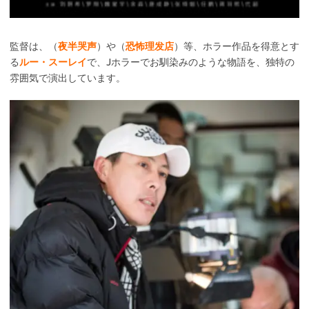
監督は、（
夜半哭声
）や（
恐怖理发店
）等、ホラー作品を得意とす
る
ルー・スーレイ
で、Jホラーでお馴染みのような物語を、独特の
雰囲気で演出しています。