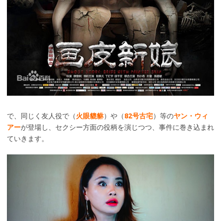
で、同じく友人役で（
火眼貔貅
）や（
82号古宅
）等の
ヤン・ウィ
アー
が登場し、セクシー方面の役柄を演じつつ、事件に巻き込まれ
ていきます。