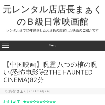
コ
ン
元レンタル店店長まぁく
テ
ン
ツ
へ
のＢ級日常映画館
ス
キ
ッ
レンタル店で25年勤務した元店長の鑑賞した映画のご紹介です
プ
Menu
【中国映画】呪霊 八つの棺の呪
い(恐怖电影院2THE HAUNTED
CINEMA)82分
投稿者:
まぁく
|
2024年4月24日
おすすめ度 ★☆☆☆☆☆☆☆☆☆