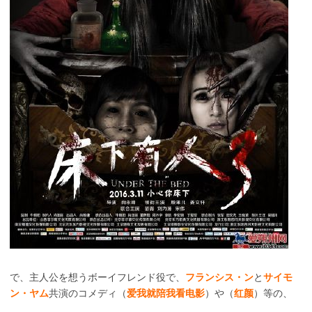
で、主人公を想うボーイフレンド役で、
フランシス・ン
と
サイモ
ン・ヤム
共演のコメディ（
爱我就陪我看电影
）や（
红颜
）等の、