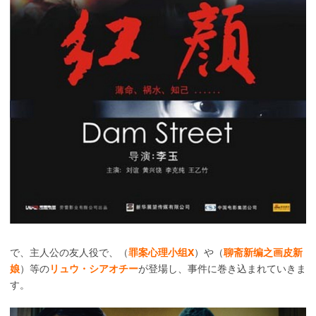
で、主人公の友人役で、（
罪案心理小组X
）や（
聊斋新编之画皮新
娘
）等の
リュウ・シアオチー
が登場し、事件に巻き込まれていきま
す。