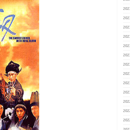
20
20
20
20
20
20
20
20
20
20
20
20
20
20