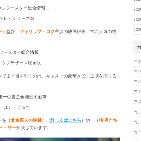
20
テレビシリーズ版
20
20
チェ
監督、
フィリップ・コク
主演の映画版等、常に人気の物
ア
ョウブラザース映画版
ア
作でまず目を引くのは、キャストの豪華さで、主演を演じる
ア
、
ア
ア
ユン・ピョウ
カ
ーを（
北京原人の逆襲
）（
詳しくはこちら
）や、（
狼 男たち
カ
ー・リー
が演じています。
カ