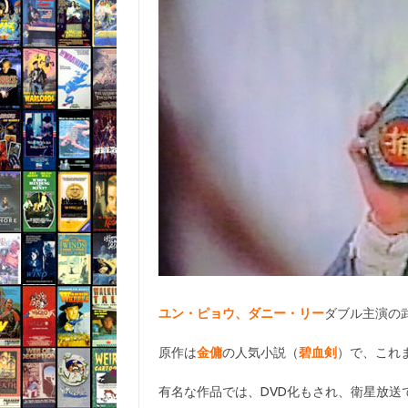
ユン・ピョウ、ダニー・リー
ダブル主演の
原作は
金傭
の人気小説（
碧血剣
）で、これ
有名な作品では、DVD化もされ、衛星放送