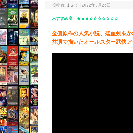
投稿者:
まぁく
|
2022年5月26日
おすすめ度 ★★★☆☆☆☆☆☆☆
金傭原作の人気小説、碧血剣をか
共演で描いたオールスター武侠ア