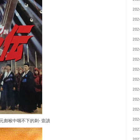
20
20
20
20
20
20
20
20
20
20
20
20
20
20