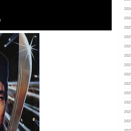
20
20
20
20
20
20
20
20
20
20
20
20
20
20