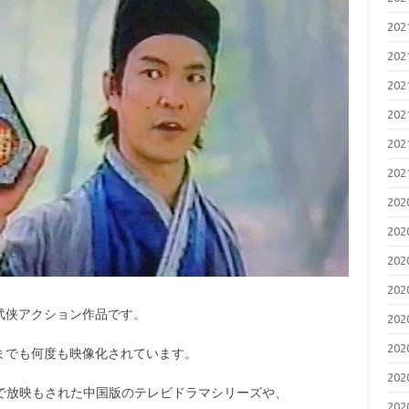
20
20
20
20
20
20
20
20
20
20
武侠アクション作品です。
20
20
までも何度も映像化されています。
20
で放映もされた中国版のテレビドラマシリーズや、
20