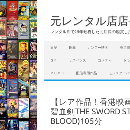
コ
ン
テ
元レンタル店店
ン
ツ
へ
レンタル店で25年勤務した元店長の鑑賞し
ス
キ
ッ
プ
日記
推薦
カンフー映画
香港
ＳＦ
サスペンス
コメディ
ド
ＰＯＶ
配信専用作品
モンスターパ
【レア作品！香港映画
碧血剣THE SWORD STA
BLOOD)105分