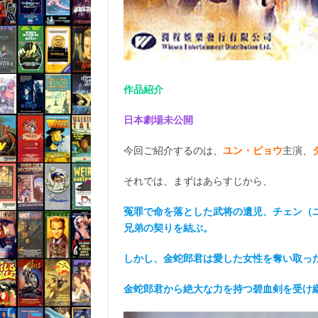
作品紹介
日本劇場未公開
今回ご紹介するのは、
ユン・ピョウ
主演、
それでは、まずはあらすじから、
冤罪で命を落とした武将の遺児、チェン（
兄弟の契りを結ぶ。
しかし、金蛇郎君は愛した女性を奪い取っ
金蛇郎君から絶大な力を持つ碧血剣を受け