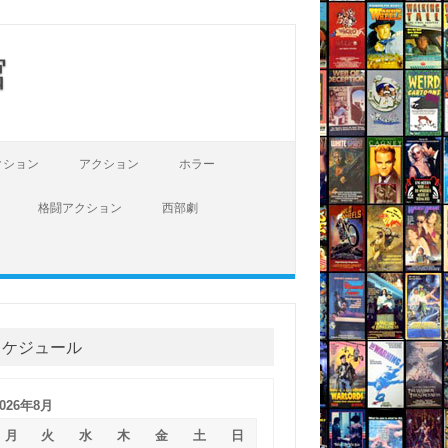
館
クション
アクション
ホラー
格闘アクション
西部劇
スケジュール
2026年8月
月
火
水
木
金
土
日