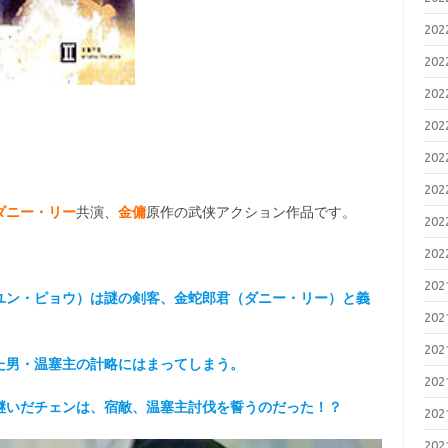
20
20
20
20
20
20
ダニー・リー
共演、
金傭
原作の武侠アクション作品です。
20
20
20
ユン・ピョウ）は謎の剣客、金蛇郎君（ダニー・リー）と義
20
20
た男・温塞主の計略にはまってしまう。
20
継いだチェンは、宿敵、温塞主討伐を誓うのだった！？
20
20