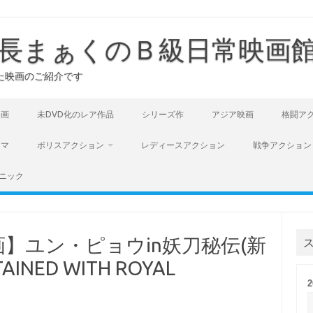
長まぁくのＢ級日常映画
た映画のご紹介です
映画
未DVD化のレア作品
シリーズ作
アジア映画
格闘ア
ラマ
ポリスアクション
レディースアクション
戦争アクション
ニック
】ユン・ピョウin妖刀秘伝(新
INED WITH ROYAL