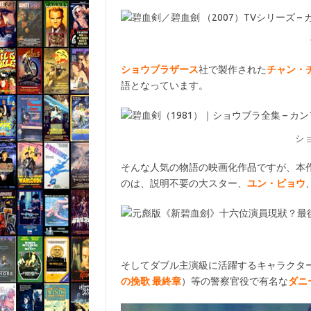
ショウブラザース
社で製作された
チャン・
語となっています。
シ
そんな人気の物語の映画化作品ですが、本
のは、説明不要の大スター、
ユン・ピョウ
そしてダブル主演級に活躍するキャラクタ
の挽歌 最終章
）等の警察官役で有名な
ダニ