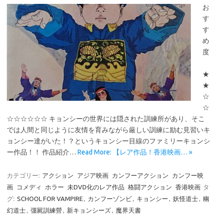
お
す
す
め
度
★
★
☆
☆
☆☆☆☆☆☆ キョンシーの世界には隠された訓練所があり、そこ
では人間と同じように友情を育みながら厳しい訓練に励む見習いキ
ョンシー達がいた！？というキョンシー目線のファミリーキョンシ
ー作品！！ 作品紹介…
Read More: 【レア作品！香港映画… »
カテゴリー:
アクション
アジア映画
カンフーアクション
カンフー映
画
コメディ
ホラー
未DVD化のレア作品
格闘アクション
香港映画
タ
グ:
SCHOOL FOR VAMPIRE
,
カンフーゾンビ
,
キョンシー
,
妖怪道士
,
幽
幻道士
,
彊屍訓練營
,
新キョンシーズ
,
魔界天書