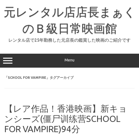
コ
ン
元レンタル店店長まぁく
テ
ン
ツ
へ
のＢ級日常映画館
ス
キ
ッ
レンタル店で25年勤務した元店長の鑑賞した映画のご紹介です
プ
Menu
「
SCHOOL FOR VAMPIRE
」タグアーカイブ
【レア作品！香港映画】新キョ
ンシーズ(僵尸训练营SCHOOL
FOR VAMPIRE)94分