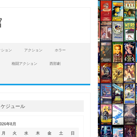
館
クション
アクション
ホラー
格闘アクション
西部劇
スケジュール
2026年8月
月
火
水
木
金
土
日