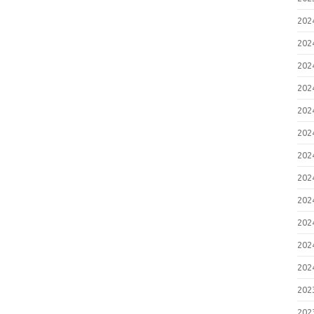
20
20
20
20
20
20
20
20
20
20
20
20
20
20