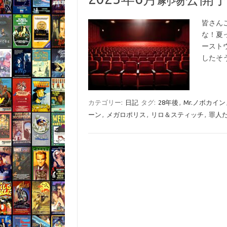
皆さん
な！夏
ースト
したそ
カテゴリー:
日記
タグ:
28年後
,
Mr.ノボカイン
ーン
,
メガロポリス
,
リロ＆スティッチ
,
罪人