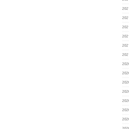
20
20
20
20
20
20
20
20
20
20
20
20
20
20