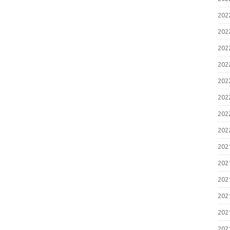
20
20
20
20
20
20
20
20
20
20
20
20
20
20