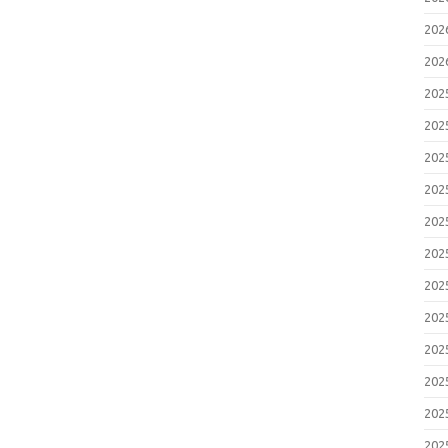
20
20
20
20
20
20
20
20
20
20
20
20
20
20