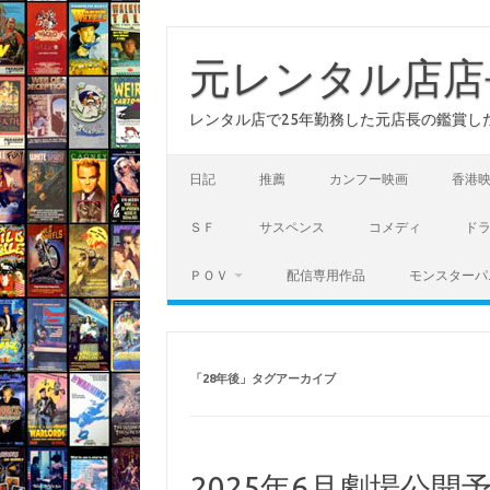
コ
ン
テ
元レンタル店店
ン
ツ
へ
レンタル店で25年勤務した元店長の鑑賞し
ス
キ
ッ
プ
日記
推薦
カンフー映画
香港
ＳＦ
サスペンス
コメディ
ド
ＰＯＶ
配信専用作品
モンスターパ
「
28年後
」タグアーカイブ
2025年6月劇場公