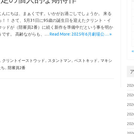
こんにちは、まぁくです。いかがお過ごしでしょうか。 来る
っ！！ さて、5月31日に95歳の誕生日を迎えたクリント・イ
ウッドが（陪審員2番）に続く新作を準備中だという事を明か
うです。 高齢ながらも、…
Read More: 2025年6月劇場公… »
,
クリントイーストウッド
,
スタントマン
,
ベストキッド
,
マキシ
たち
,
陪審員2番
20
20
20
20
20
20