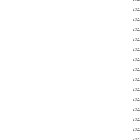
20
20
20
20
20
20
20
20
20
20
20
20
20
20