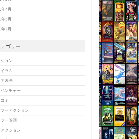
20年4月
20年3月
20年2月
カテゴリー
クション
サイラム
ジア映画
ドベンチャー
メコミ
ンフーアクション
ンフー映画
ーアクション