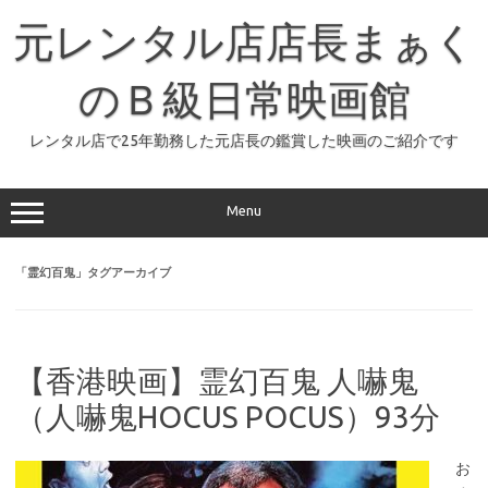
コ
ン
元レンタル店店長まぁく
テ
ン
ツ
へ
のＢ級日常映画館
ス
キ
ッ
レンタル店で25年勤務した元店長の鑑賞した映画のご紹介です
プ
Menu
「
霊幻百鬼
」タグアーカイブ
【香港映画】霊幻百鬼 人嚇鬼
（人嚇鬼HOCUS POCUS）93分
お