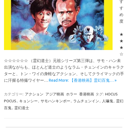
す
す
め
度
★
★
★
☆
☆☆☆☆☆☆ （霊幻道士）元祖シリーズ第三弾は、サモ・ハン未
出演ながらも、ほとんど道士のようなラム・チェンインのキャラク
ターと、トン・ワイの身軽なアクション、そしてクライマックの手
に汗握る特撮ワイヤー…
Read More: 【香港映画】霊幻百鬼… »
カテゴリー:
アクション
アジア映画
ホラー
香港映画
タグ:
HOCUS
POCUS
,
キョンシー
,
サモハンキンポー
,
ラムチェンイン
,
人嚇鬼
,
霊幻
百鬼
,
霊幻道士