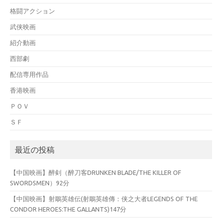
格闘アクション
武侠映画
紹介動画
西部劇
配信専用作品
香港映画
ＰＯＶ
ＳＦ
最近の投稿
【中国映画】醉剣（醉刀客DRUNKEN BLADE/THE KILLER OF
SWORDSMEN）92分
【中国映画】射鵰英雄伝(射鵰英雄傳：侠之大者LEGENDS OF THE
CONDOR HEROES:THE GALLANTS)147分