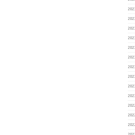
20
20
20
20
20
20
20
20
20
20
20
20
20
20