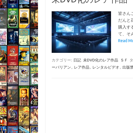
皆さん
だんと
購入す
て、そ
Read 
カテゴリー:
日記
未DVD化のレア作品
ＳＦ
タ
ーバリアン
,
レア作品
,
レンタルビデオ
,
出版