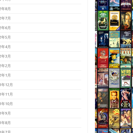
22年8月
22年7月
22年6月
22年5月
22年4月
22年3月
22年2月
22年1月
21年12月
21年11月
21年10月
21年9月
21年8月
21年7月