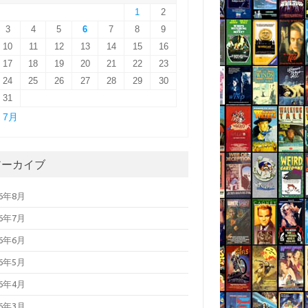
1
2
3
4
5
6
7
8
9
10
11
12
13
14
15
16
17
18
19
20
21
22
23
24
25
26
27
28
29
30
31
« 7月
アーカイブ
26年8月
26年7月
26年6月
26年5月
26年4月
26年3月