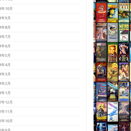
23年10月
23年9月
23年8月
23年7月
23年6月
23年5月
23年4月
23年3月
23年2月
23年1月
22年12月
22年11月
22年10月
22年9月