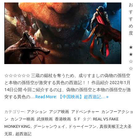
お
す
す
め
度
★
★
☆
☆
☆☆☆☆☆☆ 三蔵の錫杖を奪うため、成りすましの偽物の孫悟空
と本物の孫悟空が激突する異色の西遊記！！ 作品紹介 2022年1月
14日公開 今回ご紹介するのは、偽物の孫悟空と本物の孫悟空が激
突する異色の…
Read More: 【中国映画】超西遊記… »
カテゴリー:
アクション
アジア映画
アドベンチャー
カンフーアクショ
ン
カンフー映画
武侠映画
香港映画
ＳＦ
タグ:
REAL VS FAKE
MONKEY KING
,
グーシャンウェイ
,
ドゥーイーフン
,
真假美猴王之大圣
无双
,
超西遊記