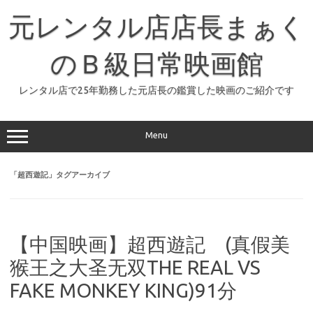
コ
ン
元レンタル店店長まぁく
テ
ン
ツ
へ
のＢ級日常映画館
ス
キ
ッ
レンタル店で25年勤務した元店長の鑑賞した映画のご紹介です
プ
Menu
「
超西遊記
」タグアーカイブ
【中国映画】超西遊記 (真假美
猴王之大圣无双THE REAL VS
FAKE MONKEY KING)91分