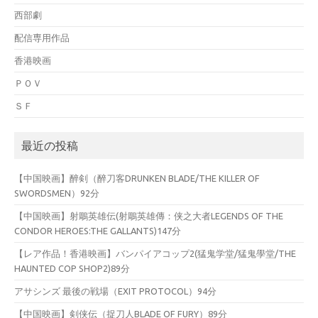
西部劇
配信専用作品
香港映画
ＰＯＶ
ＳＦ
最近の投稿
【中国映画】醉剣（醉刀客DRUNKEN BLADE/THE KILLER OF
SWORDSMEN）92分
【中国映画】射鵰英雄伝(射鵰英雄傳：侠之大者LEGENDS OF THE
CONDOR HEROES:THE GALLANTS)147分
【レア作品！香港映画】バンパイアコップ2(猛鬼学堂/猛鬼學堂/THE
HAUNTED COP SHOP2)89分
アサシンズ 最後の戦場（EXIT PROTOCOL）94分
【中国映画】剣侠伝（捉刀人BLADE OF FURY）89分