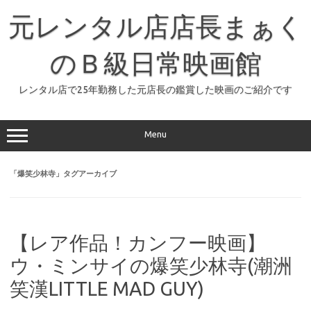
コ
ン
元レンタル店店長まぁく
テ
ン
ツ
へ
のＢ級日常映画館
ス
キ
ッ
レンタル店で25年勤務した元店長の鑑賞した映画のご紹介です
プ
Menu
「
爆笑少林寺
」タグアーカイブ
【レア作品！カンフー映画】
ウ・ミンサイの爆笑少林寺(潮洲
笑漢LITTLE MAD GUY)