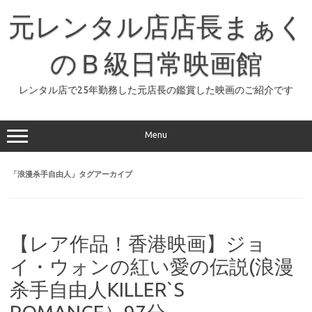
コ
ン
元レンタル店店長まぁく
テ
ン
ツ
へ
のＢ級日常映画館
ス
キ
ッ
レンタル店で25年勤務した元店長の鑑賞した映画のご紹介です
プ
Menu
「
浪漫杀手自由人
」タグアーカイブ
【レア作品！香港映画】ジョ
イ・ウォンの紅い愛の伝説(浪漫
杀手自由人KILLER`S