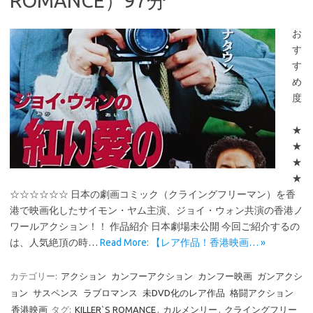
ROMANCE）97分
お
す
す
め
度
★
★
★
★
☆☆☆☆☆☆ 日本の劇画コミック（クライングフリーマン）を香
港で映画化したサイモン・ヤム主演、ジョイ・ウォン共演の香港ノ
ワールアクション！！ 作品紹介 日本劇場未公開 今回ご紹介するの
は、人気絶頂の時…
Read More: 【レア作品！香港映画… »
カテゴリー:
アクション
カンフーアクション
カンフー映画
ガンアクシ
ョン
サスペンス
ラブロマンス
未DVD化のレア作品
格闘アクション
香港映画
タグ:
KILLER`S ROMANCE
,
カルメンリー
,
クライングフリー