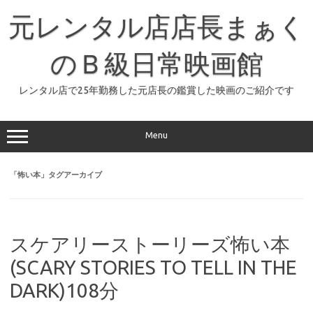
コ
ン
元レンタル店店長まぁく
テ
ン
ツ
へ
のＢ級日常映画館
ス
キ
ッ
レンタル店で25年勤務した元店長の鑑賞した映画のご紹介です
プ
Menu
「
怖い本
」タグアーカイブ
スケアリーストーリーズ怖い本
(SCARY STORIES TO TELL IN THE
DARK)108分