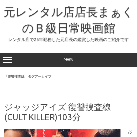
コ
ン
元レンタル店店長まぁく
テ
ン
ツ
へ
のＢ級日常映画館
ス
キ
ッ
レンタル店で25年勤務した元店長の鑑賞した映画のご紹介です
プ
Menu
「
復讐捜査線
」タグアーカイブ
ジャッジアイズ 復讐捜査線
(CULT KILLER)103分
お