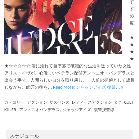
す
す
め
度
★
★
★
★
★☆☆☆☆☆ 酒に溺れて自堕落で破滅的な生活を送っていた女性
アリス・イヴが、心優しいベテラン探偵アントニオ・バンデラスと
出会う事で、人間らしい自分を取り戻し、一人前の探偵として成長
しながら、師匠の後を…
Read More: ジャッジアイズ 復讐… »
カテゴリー:
アクション
サスペンス
レディースアクション
タグ:
CULT
KILLER
,
アントニオバンデラス
,
ジャッジアイズ
,
復讐捜査線
スケジュール