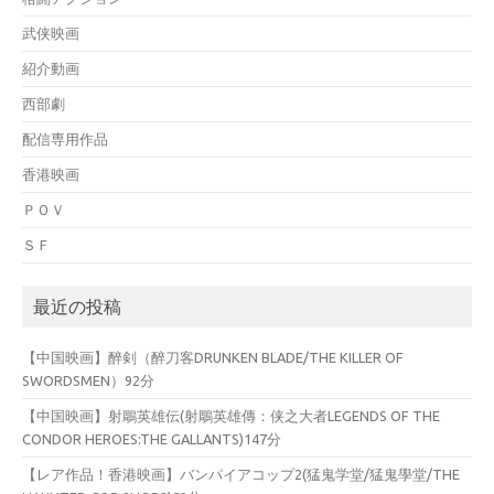
武侠映画
紹介動画
西部劇
配信専用作品
香港映画
ＰＯＶ
ＳＦ
最近の投稿
【中国映画】醉剣（醉刀客DRUNKEN BLADE/THE KILLER OF
SWORDSMEN）92分
【中国映画】射鵰英雄伝(射鵰英雄傳：侠之大者LEGENDS OF THE
CONDOR HEROES:THE GALLANTS)147分
【レア作品！香港映画】バンパイアコップ2(猛鬼学堂/猛鬼學堂/THE