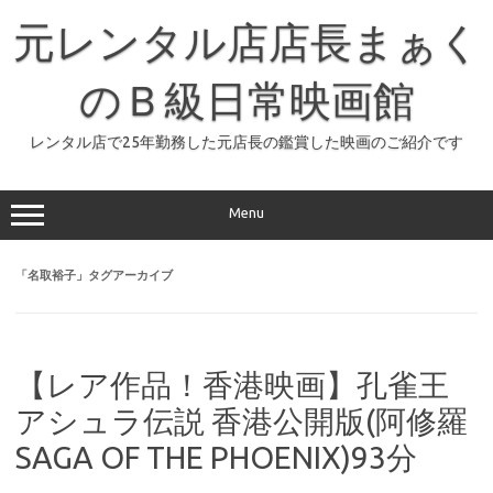
コ
ン
元レンタル店店長まぁく
テ
ン
ツ
へ
のＢ級日常映画館
ス
キ
ッ
レンタル店で25年勤務した元店長の鑑賞した映画のご紹介です
プ
Menu
「
名取裕子
」タグアーカイブ
【レア作品！香港映画】孔雀王
アシュラ伝説 香港公開版(阿修羅
SAGA OF THE PHOENIX)93分