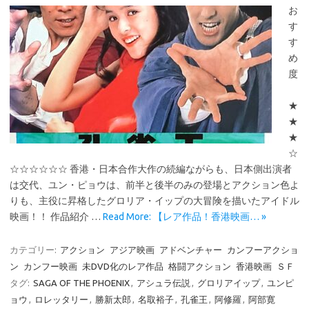
お
す
す
め
度
★
★
★
☆
☆☆☆☆☆☆ 香港・日本合作大作の続編ながらも、日本側出演者
は交代、ユン・ピョウは、前半と後半のみの登場とアクション色よ
りも、主役に昇格したグロリア・イップの大冒険を描いたアイドル
映画！！ 作品紹介 …
Read More: 【レア作品！香港映画… »
カテゴリー:
アクション
アジア映画
アドベンチャー
カンフーアクショ
ン
カンフー映画
未DVD化のレア作品
格闘アクション
香港映画
ＳＦ
タグ:
SAGA OF THE PHOENIX
,
アシュラ伝説
,
グロリアイップ
,
ユンピ
ョウ
,
ロレッタリー
,
勝新太郎
,
名取裕子
,
孔雀王
,
阿修羅
,
阿部寛