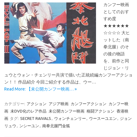
カンフー映画
としてのおす
すめ度
★★★★★★
☆☆☆☆ 大ヒ
ットした（南
拳北腿）のそ
の後の物語
を、前作と同
じジョン・リ
ュウとウォン・チェンリー共演で描いた正統続編カンフーアクショ
ン！！ 作品紹介 今回ご紹介する作品は、ウー…
Read More: 【未公開カンフー映画… »
カテゴリー:
アクション
アジア映画
カンフーアクション
カンフー映
画
未DVD化のレア作品
未公開カンフー映画
格闘アクション
香港映
画
タグ:
SECRET RAIVALS
,
ウォンチェンリー
,
ウースーユエン
,
ジョン
リュウ
,
ンシーユン
,
南拳北腿門金狐