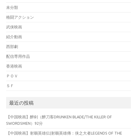
未分類
格闘アクション
武侠映画
紹介動画
西部劇
配信専用作品
香港映画
ＰＯＶ
ＳＦ
最近の投稿
【中国映画】醉剣（醉刀客DRUNKEN BLADE/THE KILLER OF
SWORDSMEN）92分
【中国映画】射鵰英雄伝(射鵰英雄傳：侠之大者LEGENDS OF THE