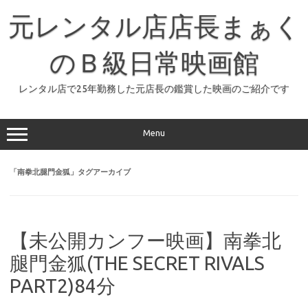
コ
ン
元レンタル店店長まぁく
テ
ン
ツ
へ
のＢ級日常映画館
ス
キ
ッ
レンタル店で25年勤務した元店長の鑑賞した映画のご紹介です
プ
Menu
「
南拳北腿門金狐
」タグアーカイブ
【未公開カンフー映画】南拳北
腿門金狐(THE SECRET RIVALS
PART2)84分