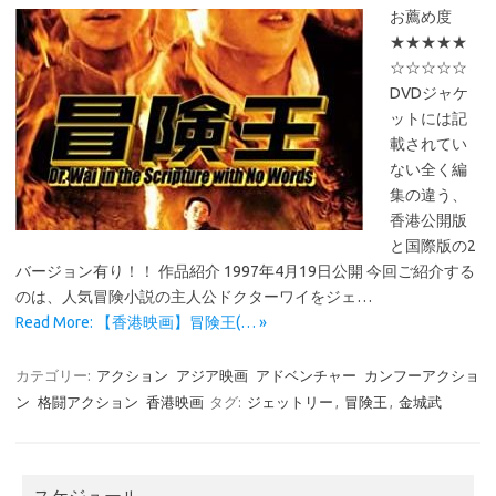
お薦め度
★★★★★
☆☆☆☆☆
DVDジャケ
ットには記
載されてい
ない全く編
集の違う、
香港公開版
と国際版の2
バージョン有り！！ 作品紹介 1997年4月19日公開 今回ご紹介する
のは、人気冒険小説の主人公ドクターワイをジェ…
Read More: 【香港映画】冒険王(… »
カテゴリー:
アクション
アジア映画
アドベンチャー
カンフーアクショ
ン
格闘アクション
香港映画
タグ:
ジェットリー
,
冒険王
,
金城武