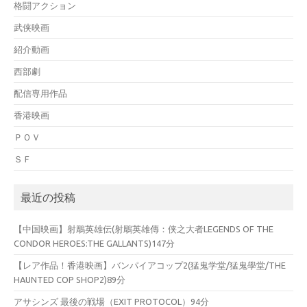
格闘アクション
武侠映画
紹介動画
西部劇
配信専用作品
香港映画
ＰＯＶ
ＳＦ
最近の投稿
【中国映画】射鵰英雄伝(射鵰英雄傳：侠之大者LEGENDS OF THE
CONDOR HEROES:THE GALLANTS)147分
【レア作品！香港映画】バンパイアコップ2(猛鬼学堂/猛鬼學堂/THE
HAUNTED COP SHOP2)89分
アサシンズ 最後の戦場（EXIT PROTOCOL）94分