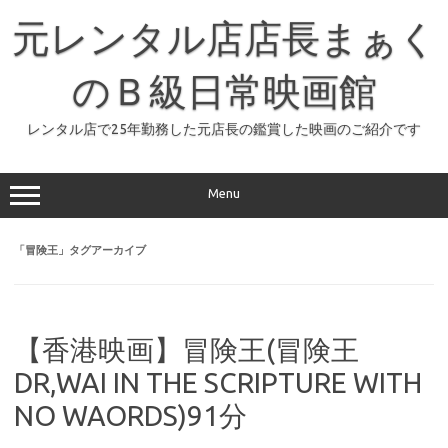
コ
ン
元レンタル店店長まぁく
テ
ン
ツ
へ
のＢ級日常映画館
ス
キ
ッ
レンタル店で25年勤務した元店長の鑑賞した映画のご紹介です
プ
Menu
「
冒険王
」タグアーカイブ
【香港映画】冒険王(冒険王
DR,WAI IN THE SCRIPTURE WITH
NO WAORDS)91分