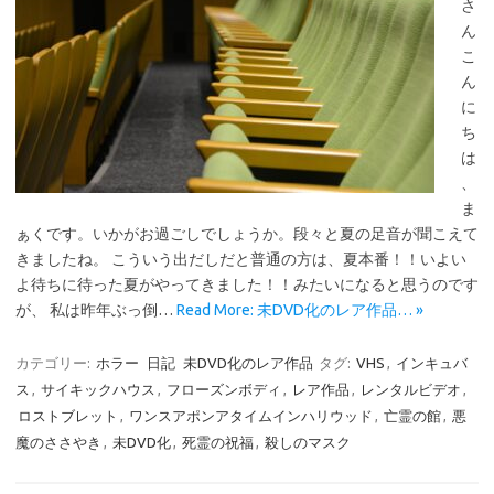
さ
ん
こ
ん
に
ち
は
、
ま
ぁくです。いかがお過ごしでしょうか。段々と夏の足音が聞こえて
きましたね。 こういう出だしだと普通の方は、夏本番！！いよい
よ待ちに待った夏がやってきました！！みたいになると思うのです
が、 私は昨年ぶっ倒…
Read More: 未DVD化のレア作品… »
カテゴリー:
ホラー
日記
未DVD化のレア作品
タグ:
VHS
,
インキュバ
ス
,
サイキックハウス
,
フローズンボディ
,
レア作品
,
レンタルビデオ
,
ロストブレット
,
ワンスアポンアタイムインハリウッド
,
亡霊の館
,
悪
魔のささやき
,
未DVD化
,
死霊の祝福
,
殺しのマスク