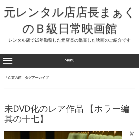
コ
ン
元レンタル店店長まぁく
テ
ン
ツ
へ
のＢ級日常映画館
ス
キ
ッ
レンタル店で25年勤務した元店長の鑑賞した映画のご紹介です
プ
Menu
「
亡霊の館
」タグアーカイブ
未DVD化のレア作品 【ホラー編
其の十七】
皆