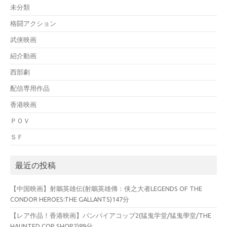
未分類
格闘アクション
武侠映画
紹介動画
西部劇
配信専用作品
香港映画
ＰＯＶ
ＳＦ
最近の投稿
【中国映画】射鵰英雄伝(射鵰英雄傳：侠之大者LEGENDS OF THE
CONDOR HEROES:THE GALLANTS)147分
【レア作品！香港映画】バンパイアコップ2(猛鬼学堂/猛鬼學堂/THE
HAUNTED COP SHOP2)89分