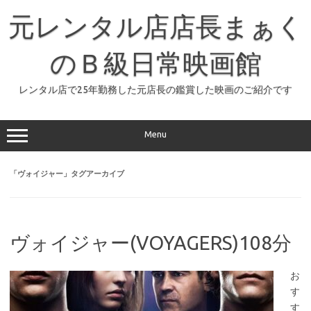
コ
ン
元レンタル店店長まぁく
テ
ン
ツ
へ
のＢ級日常映画館
ス
キ
ッ
レンタル店で25年勤務した元店長の鑑賞した映画のご紹介です
プ
Menu
「
ヴォイジャー
」タグアーカイブ
ヴォイジャー(VOYAGERS)108分
お
す
す