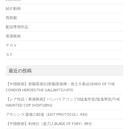
紹介動画
西部劇
配信専用作品
香港映画
ＰＯＶ
ＳＦ
最近の投稿
【中国映画】射鵰英雄伝(射鵰英雄傳：侠之大者LEGENDS OF THE
CONDOR HEROES:THE GALLANTS)147分
【レア作品！香港映画】バンパイアコップ2(猛鬼学堂/猛鬼學堂/THE
HAUNTED COP SHOP2)89分
アサシンズ 最後の戦場（EXIT PROTOCOL）94分
【中国映画】剣侠伝（捉刀人BLADE OF FURY）89分