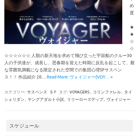
め
度
★
★
☆
☆
☆☆☆☆☆☆ 人類の新天地を求めて飛び立った宇宙船のクルー30
人の子供達が、成長し、思春期を迎えた時期に反乱を起こして、厭
な雰囲気満載になる限定された空間での集団心理SFサスペン
ス！！ 作品紹介 20…
Read More: ヴォイジャー(VOY… »
カテゴリー:
サスペンス
ＳＦ
タグ:
VOYAGERS
,
コリンファレル
,
タイ
シェリダン
,
ヤングアダルト小説
,
リリーローズデップ
,
ヴォイジャー
スケジュール