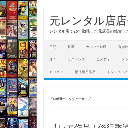
コ
ン
テ
元レンタル店店
ン
ツ
へ
レンタル店で25年勤務した元店長の鑑賞し
ス
キ
ッ
プ
日記
推薦
カンフー映画
香港
ＳＦ
サスペンス
コメディ
ド
ＰＯＶ
配信専用作品
モンスターパ
「
ロボ道士
」タグアーカイブ
【レア作品！修行香港