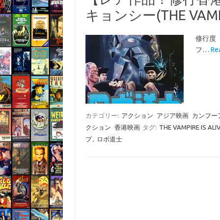
キョンシー(THE VAMPIR
修行
フ…
R
カテゴリー:
アクション
アジア映画
カンフー
クション
香港映画
タグ:
THE VAMPIRE IS ALI
プ
,
ロボ道士