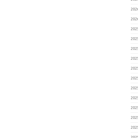
20
20
20
20
20
20
20
20
20
20
20
20
20
20