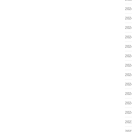
20
20
20
20
20
20
20
20
20
20
20
20
20
20