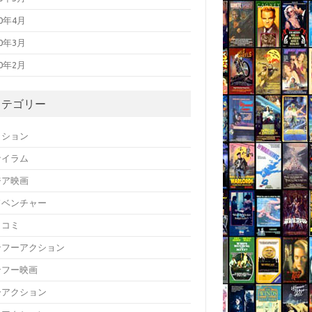
20年4月
20年3月
20年2月
カテゴリー
クション
サイラム
ジア映画
ドベンチャー
メコミ
ンフーアクション
ンフー映画
ーアクション