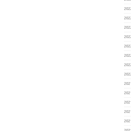
20
20
20
20
20
20
20
20
20
20
20
20
20
20