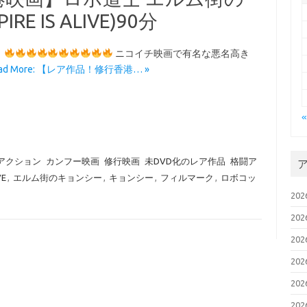
E IS ALIVE)90分
度
ニコイチ映画で有名な悪名高き
ead More: 【レア作品！修行香港… »
アクション
カンフー映画
修行映画
未DVD化のレア作品
格闘ア
VE
,
エルム街のキョンシー
,
キョンシー
,
フィルマーク
,
ロボコッ
20
20
20
20
20
20