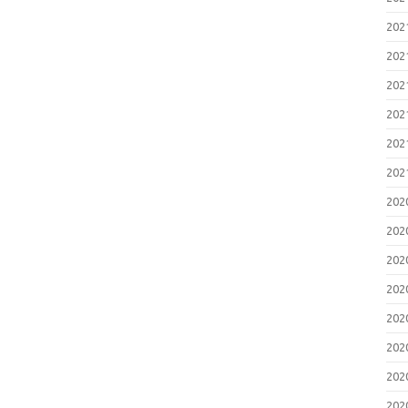
20
20
20
20
20
20
20
20
20
20
20
20
20
20