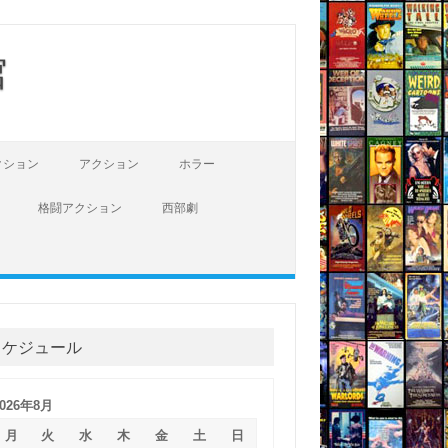
館
クション
アクション
ホラー
格闘アクション
西部劇
スケジュール
2026年8月
月
火
水
木
金
土
日