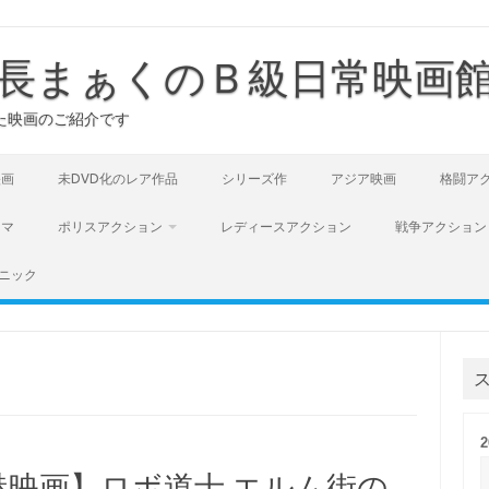
長まぁくのＢ級日常映画
た映画のご紹介です
映画
未DVD化のレア作品
シリーズ作
アジア映画
格闘ア
ラマ
ポリスアクション
レディースアクション
戦争アクション
ニック
映画】ロボ道士 エルム街の