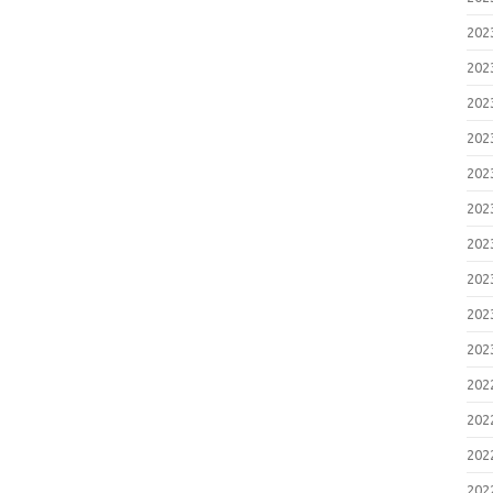
20
20
20
20
20
20
20
20
20
20
20
20
20
20