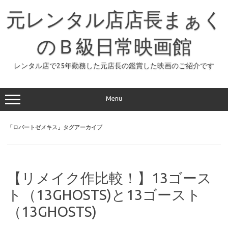
コ
ン
元レンタル店店長まぁく
テ
ン
ツ
へ
のＢ級日常映画館
ス
キ
ッ
レンタル店で25年勤務した元店長の鑑賞した映画のご紹介です
プ
Menu
「
ロバートゼメキス
」タグアーカイブ
【リメイク作比較！】13ゴース
ト（13GHOSTS)と13ゴースト
（13GHOSTS)