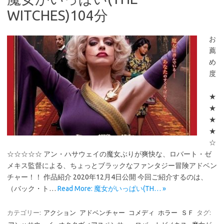
WITCHES)104分
お
薦
め
度
★
★
★
★
☆
☆☆☆☆☆ アン・ハサウェイの魔女ぶりが爽快な、ロバート・ゼ
メキス監督による、ちょっとブラックなファンタジー冒険アドベン
チャー！！ 作品紹介 2020年12月4日公開 今回ご紹介するのは、
（バック・ト…
Read More: 魔女がいっぱい(TH… »
カテゴリー:
アクション
アドベンチャー
コメディ
ホラー
ＳＦ
タグ: