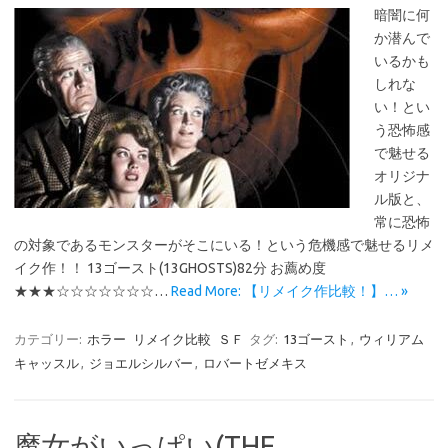
暗闇に何
か潜んで
いるかも
しれな
い！とい
う恐怖感
で魅せる
オリジナ
ル版と、
常に恐怖
の対象であるモンスターがそこにいる！という危機感で魅せるリメ
イク作！！ 13ゴースト(13GHOSTS)82分 お薦め度
★★★☆☆☆☆☆☆☆…
Read More: 【リメイク作比較！】… »
カテゴリー:
ホラー
リメイク比較
ＳＦ
タグ:
13ゴースト
,
ウィリアム
キャッスル
,
ジョエルシルバー
,
ロバートゼメキス
魔女がいっぱい(THE