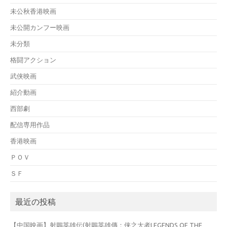
未公秋香港映画
未公開カンフー映画
未分類
格闘アクション
武侠映画
紹介動画
西部劇
配信専用作品
香港映画
ＰＯＶ
ＳＦ
最近の投稿
【中国映画】射鵰英雄伝(射鵰英雄傳：侠之大者LEGENDS OF THE