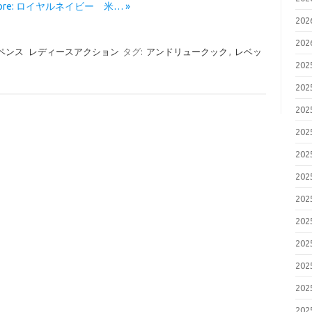
More: ロイヤルネイビー 米… »
20
20
ペンス
レディースアクション
タグ:
アンドリュークック
,
レベッ
20
20
20
20
20
20
20
20
20
20
20
20