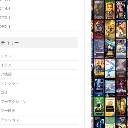
20年4月
20年3月
20年2月
カテゴリー
クション
サイラム
ジア映画
ドベンチャー
メコミ
ンフーアクション
ンフー映画
ーアクション