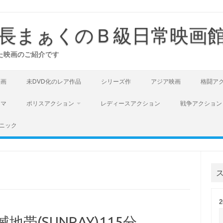
長まぁくのＢ級日常映画
た映画のご紹介です
映画
未DVD化のレア作品
シリーズ作
アジア映画
格闘ア
ラマ
ポリスアクション
レディースアクション
戦争アクション
ニック
帯(SUNRAY)115分