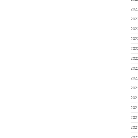
20
20
20
20
20
20
20
20
20
20
20
20
20
20