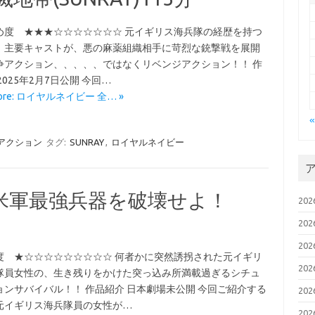
め度 ★★★☆☆☆☆☆☆☆ 元イギリス海兵隊の経歴を持つ
、主要キャストが、悪の麻薬組織相手に苛烈な銃撃戦を展開
争アクション、、、、、ではなくリベンジアクション！！ 作
2025年2月7日公開 今回…
More: ロイヤルネイビー 全… »
アクション
タグ:
SUNRAY
,
ロイヤルネイビー
米軍最強兵器を破壊せよ！
20
20
20
度 ★☆☆☆☆☆☆☆☆☆ 何者かに突然誘拐された元イギリ
20
隊員女性の、生き残りをかけた突っ込み所満載過ぎるシチュ
ョンサバイバル！！ 作品紹介 日本劇場未公開 今回ご紹介する
20
元イギリス海兵隊員の女性が…
20