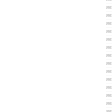
20
20
20
20
20
20
20
20
20
20
20
20
20
20