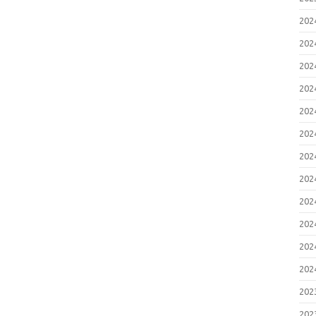
20
20
20
20
20
20
20
20
20
20
20
20
20
20