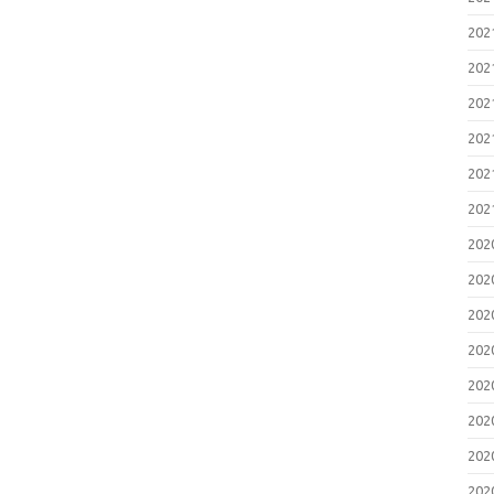
20
20
20
20
20
20
20
20
20
20
20
20
20
20