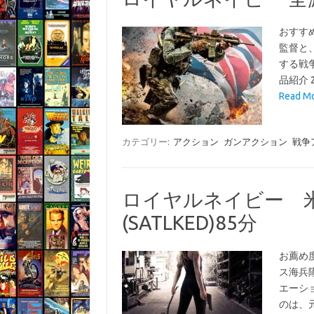
おすす
監督と
する戦
品紹介 
Read 
カテゴリー:
アクション
ガンアクション
戦争
ロイヤルネイビー 
(SATLKED)85分
お薦め
ス海兵
エーシ
のは、