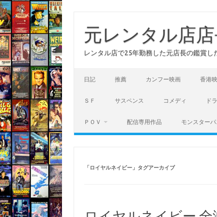
コ
ン
テ
元レンタル店店
ン
ツ
へ
レンタル店で25年勤務した元店長の鑑賞し
ス
キ
ッ
プ
日記
推薦
カンフー映画
香港
ＳＦ
サスペンス
コメディ
ド
ＰＯＶ
配信専用作品
モンスターパ
「
ロイヤルネイビー
」タグアーカイブ
ロイヤルネイビー 全滅地