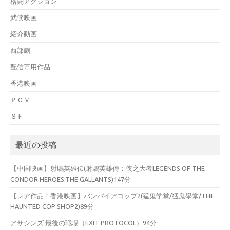
格闘アクション
武侠映画
紹介動画
西部劇
配信専用作品
香港映画
ＰＯＶ
ＳＦ
最近の投稿
【中国映画】射鵰英雄伝(射鵰英雄傳：侠之大者LEGENDS OF THE
CONDOR HEROES:THE GALLANTS)147分
【レア作品！香港映画】バンパイアコップ2(猛鬼学堂/猛鬼學堂/THE
HAUNTED COP SHOP2)89分
アサシンズ 最後の戦場（EXIT PROTOCOL）94分