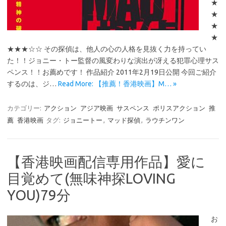
★
★
★
★
★★★☆☆ その探偵は、他人の心の人格を見抜く力を持ってい
た！！ジョニー・トー監督の風変わりな演出が冴える犯罪心理サス
ペンス！！お薦めです！ 作品紹介 2011年2月19日公開 今回ご紹介
するのは、ジ…
Read More: 【推薦！香港映画】M… »
カテゴリー:
アクション
アジア映画
サスペンス
ポリスアクション
推
薦
香港映画
タグ:
ジョニートー
,
マッド探偵
,
ラウチンワン
【香港映画配信専用作品】愛に
目覚めて(無味神探LOVING
YOU)79分
お