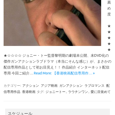
薦
め
度
★
★
★
★
★
★☆☆☆☆ ジョニー・トー監督黎明期の劇場未公開、未DVD化の
傑作ガンアクションラブドラマ（本当にそんな感じ）が、まさかの
配信専用作品として初お目見え！！ 作品紹介 インターネット配信
専用 今回ご紹介…
Read More: 【香港映画配信専用作… »
カテゴリー:
アクション
アジア映画
ガンアクション
ラブロマンス
配
信専用作品
香港映画
タグ:
ジョニートー
,
ラウチンワン
,
愛に目覚めて
スケジュール