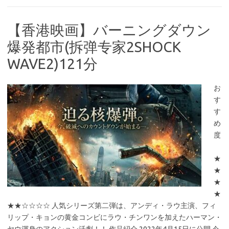
【香港映画】バーニングダウン
爆発都市(拆弹专家2SHOCK
WAVE2)121分
お
す
す
め
度
★
★
★
★
★★☆☆☆☆ 人気シリーズ第二弾は、アンディ・ラウ主演、フィ
リップ・キョンの黄金コンビにラウ・チンワンを加えたハーマン・