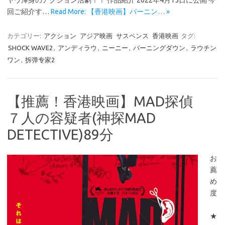
ヤウ渾身のアクション活劇！！ 作品紹介 2022年4月15日に公開 今
回ご紹介す…
Read More: 【香港映画】バーニン… »
カテゴリー:
アクション
アジア映画
サスペンス
香港映画
タグ:
SHOCK WAVE2
,
アンディラウ
,
ニーニー
,
バーニングダウン
,
ラウチン
ワン
,
拆弹专家2
【推薦！香港映画】MAD探偵
７人の容疑者(神探MAD
DETECTIVE)89分
お
薦
め
度
★