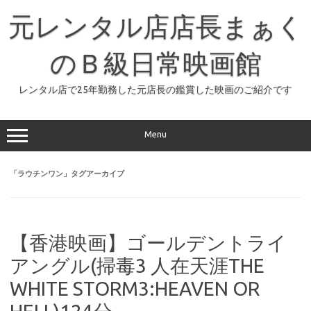
コ
ン
元レンタル店店長まぁく
テ
ン
ツ
へ
のＢ級日常映画館
ス
キ
ッ
レンタル店で25年勤務した元店長の鑑賞した映画のご紹介です
プ
Menu
「
ラウチンワン
」タグアーカイブ
【香港映画】ゴールデントライ
アングル(掃毒3 人在天涯THE
WHITE STORM3:HEAVEN OR