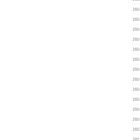
20
20
20
20
20
20
20
20
20
20
20
20
20
20