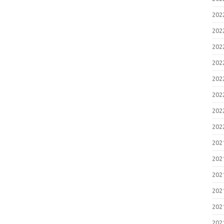
20
20
20
20
20
20
20
20
20
20
20
20
20
20