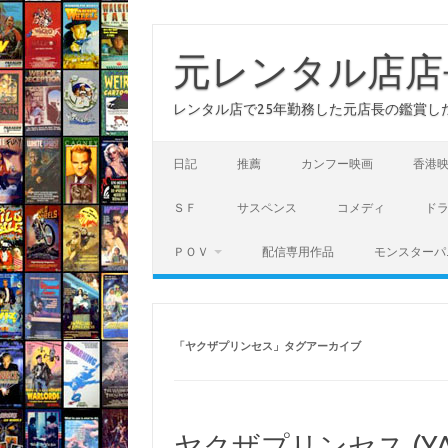
コ
ン
テ
元レンタル店店
ン
ツ
へ
レンタル店で25年勤務した元店長の鑑賞し
ス
キ
ッ
プ
日記
推薦
カンフー映画
香港
ＳＦ
サスペンス
コメディ
ド
ＰＯＶ
配信専用作品
モンスターパ
「
ヤクザプリンセス
」タグアーカイブ
ヤクザプリンセス (YAKU