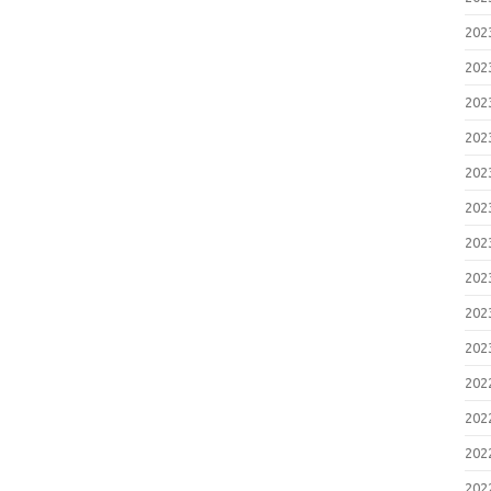
20
20
20
20
20
20
20
20
20
20
20
20
20
20