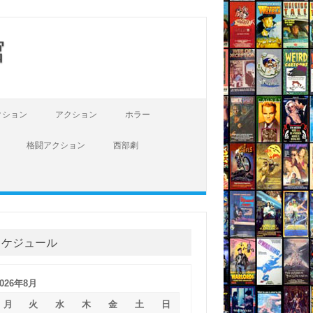
館
クション
アクション
ホラー
格闘アクション
西部劇
スケジュール
2026年8月
月
火
水
木
金
土
日