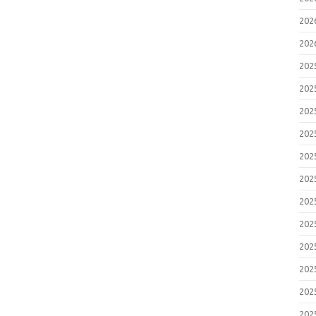
20
20
20
20
20
20
20
20
20
20
20
20
20
20