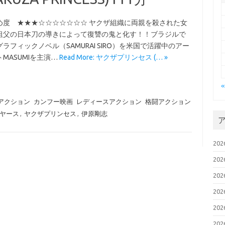
め度 ★★★☆☆☆☆☆☆☆ ヤクザ組織に両親を殺された女
祖父の日本刀の導きによって復讐の鬼と化す！！ブラジルで
ラフィックノベル（SAMURAI SIRO）を米国で活躍中のアー
MASUMIを主演…
Read More: ヤクザプリンセス (… »
アクション
カンフー映画
レディースアクション
格闘アクション
ヤース
,
ヤクザプリンセス
,
伊原剛志
20
20
20
20
20
20