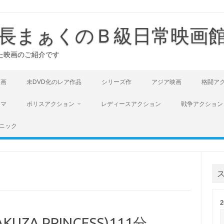
長まぁくのＢ級日常映画
た映画のご紹介です
映画
未DVD化のレア作品
シリーズ作
アジア映画
格闘ア
ラマ
ポリスアクション
レディースアクション
戦争アクション
ニック
ZA PRINCESS)111分