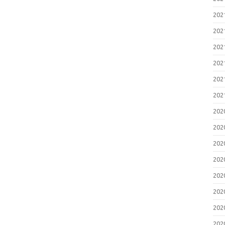
20
20
20
20
20
20
20
20
20
20
20
20
20
20