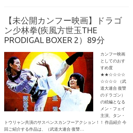
【未公開カンフー映画】ドラゴ
ン少林拳(疾風方世玉THE
PRODIGAL BOXER 2）89分
カンフー映画
としてのおす
すめ度
★★☆☆☆☆
☆☆☆☆ （武
道大連合 復讐
のドラゴン）
の続編となる
メン・フェイ
主演、タン・
トウリャン共演のサスペンスカンフーアクション！！ 作品紹介 今
回ご紹介する作品は、（武道大連合 復讐…