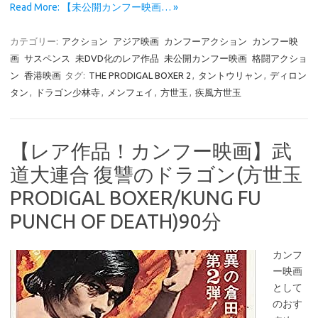
Read More: 【未公開カンフー映画… »
カテゴリー:
アクション
アジア映画
カンフーアクション
カンフー映
画
サスペンス
未DVD化のレア作品
未公開カンフー映画
格闘アクショ
ン
香港映画
タグ:
THE PRODIGAL BOXER 2
,
タントウリャン
,
ディロン
タン
,
ドラゴン少林寺
,
メンフェイ
,
方世玉
,
疾風方世玉
【レア作品！カンフー映画】武
道大連合 復讐のドラゴン(方世玉
PRODIGAL BOXER/KUNG FU
PUNCH OF DEATH)90分
カンフ
ー映画
として
のおす