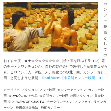
カ
ン
フ
ー
映
画
と
し
て
の
おすすめ度 ★★☆☆☆☆☆☆☆☆ （続・嵐を呼ぶドラゴン）等
のチー・クワンチュンが、自身の製作会社で製作した意欲作ながら
も、ヒロイン二人、師匠二人、悪党との敗北二回、カンフー修行二
回、と同じような展開…
Read More: 【未公開カンフー映画… »
カテゴリー:
アクション
アジア映画
カンフーアクション
カンフー映
画
未DVD化のレア作品
未公開カンフー映画
格闘アクション
香港映
画
タグ:
WAYS OF KUNG FU
,
チークワンチュン
,
メンフェイ
,
リョンカ
ーヤン
,
身形拳法與歩法
,
飛竜カンフー