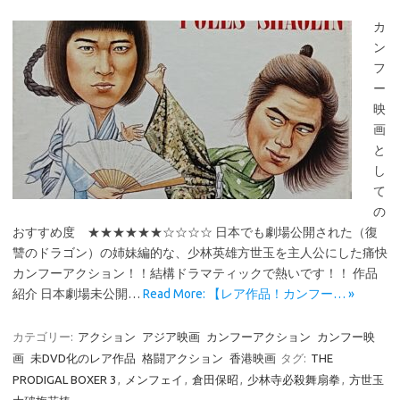
カ
ン
フ
ー
映
画
と
し
て
の
おすすめ度 ★★★★★★☆☆☆☆ 日本でも劇場公開された（復
讐のドラゴン）の姉妹編的な、少林英雄方世玉を主人公にした痛快
カンフーアクション！！結構ドラマティックで熱いです！！ 作品
紹介 日本劇場未公開…
Read More: 【レア作品！カンフー… »
カテゴリー:
アクション
アジア映画
カンフーアクション
カンフー映
画
未DVD化のレア作品
格闘アクション
香港映画
タグ:
THE
PRODIGAL BOXER 3
,
メンフェイ
,
倉田保昭
,
少林寺必殺舞扇拳
,
方世玉