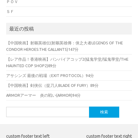
ＰＯＶ
ＳＦ
最近の投稿
【中国映画】射鵰英雄伝(射鵰英雄傳：侠之大者LEGENDS OF THE
CONDOR HEROES:THE GALLANTS)147分
【レア作品！香港映画】バンパイアコップ2(猛鬼学堂/猛鬼學堂/THE
HAUNTED COP SHOP2)89分
アサシンズ 最後の戦場（EXIT PROTOCOL）94分
【中国映画】剣侠伝（捉刀人BLADE OF FURY）89分
ARMORアーマー 炎の戦い(ARMOR)94分
検
索:
custom footer text left
custom footer text right