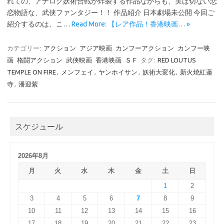
れての、アナログ妖術合戦が炸裂する作品ながらも、実は切ない悲
恋物語な、武侠ファンタジー！！ 作品紹介 日本劇場未公開 今回ご
紹介するのは、こ…
Read More: 【レア作品！香港映画… »
カテゴリー:
アクション
アジア映画
カンフーアクション
カンフー映
画
格闘アクション
武侠映画
香港映画
ＳＦ
タグ:
RED LOUTUS
TEMPLE ON FIRE
,
メンフェイ
,
ヤンホイサン
,
妖術大変化
,
新火焼紅蓮
寺
,
潘迎紫
スケジュール
2026年8月
月
火
水
木
金
土
日
1
2
3
4
5
6
7
8
9
10
11
12
13
14
15
16
17
18
19
20
21
22
23