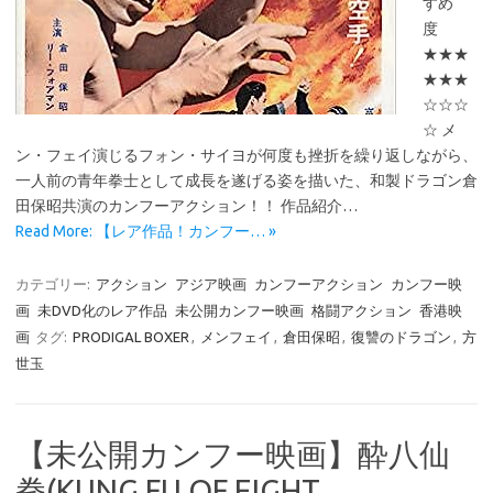
すめ
度
★★★
★★★
☆☆☆
☆ メ
ン・フェイ演じるフォン・サイヨが何度も挫折を繰り返しながら、
一人前の青年拳士として成長を遂げる姿を描いた、和製ドラゴン倉
田保昭共演のカンフーアクション！！ 作品紹介…
Read More: 【レア作品！カンフー… »
カテゴリー:
アクション
アジア映画
カンフーアクション
カンフー映
画
未DVD化のレア作品
未公開カンフー映画
格闘アクション
香港映
画
タグ:
PRODIGAL BOXER
,
メンフェイ
,
倉田保昭
,
復讐のドラゴン
,
方
世玉
【未公開カンフー映画】酔八仙
拳(KUNG FU OF EIGHT