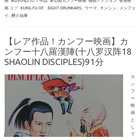
画
未DVD化のレア作品
未公開カンフー映画
格闘アクション
香港映
画
タグ:
KUNG FU OF EIGHT DRUNKARS
,
ウーマ
,
チンシン
,
メンフェ
イ
,
醉八仙拳
【レア作品！カンフー映画】カ
ンフー十八羅漢陣(十八罗汉阵18
SHAOLIN DISCIPLES)91分
カ
ン
フ
ー
映
画
と
し
て