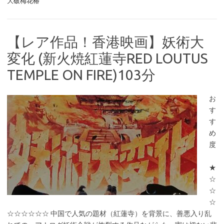
大破梅花椿
【レア作品！香港映画】妖術大
変化 (新火焼紅蓮寺RED LOUTUS
TEMPLE ON FIRE)103分
お
す
す
め
度
★
☆
☆
☆
☆☆☆☆☆☆ 中国で人気の題材（紅蓮寺）を背景に、善悪入り乱