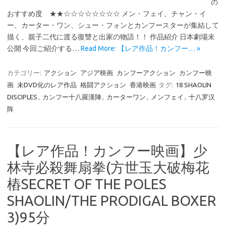
の
おすすめ度 ★★☆☆☆☆☆☆☆☆ メン・フェイ、チャン・イ
ー、カーター・ワン、シュー・フォンとカンフースターが集結して
描く、親子二代に渡る復讐と出家の物語！！ 作品紹介 日本劇場未
公開 今回ご紹介する…
Read More: 【レア作品！カンフー… »
カテゴリー:
アクション
アジア映画
カンフーアクション
カンフー映
画
未DVD化のレア作品
格闘アクション
香港映画
タグ:
18 SHAOLIN
DISCIPLES
,
カンフー十八羅漢陣
,
カーターワン
,
メンフェイ
,
十八罗汉
阵
【レア作品！カンフー映画】少
林寺必殺舞扇拳(方世玉大破梅花
樁SECRET OF THE POLES
SHAOLIN/THE PRODIGAL BOXER
3)95分