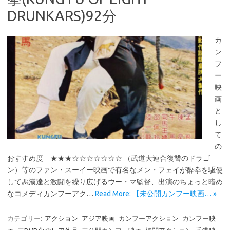
DRUNKARS)92分
カ
ン
フ
ー
映
画
と
し
て
の
おすすめ度 ★★★☆☆☆☆☆☆☆ （武道大連合復讐のドラゴ
ン）等のファン・スーイー映画で有名なメン・フェイが酔拳を駆使
して悪漢達と激闘を繰り広げるウー・マ監督、出演のちょっと暗め
なコメディカンフーアク…
Read More: 【未公開カンフー映画… »
カテゴリー:
アクション
アジア映画
カンフーアクション
カンフー映