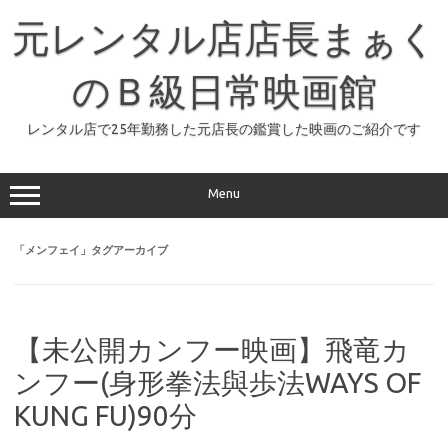
コ
ン
元レンタル店店長まぁく
テ
ン
ツ
へ
のＢ級日常映画館
ス
キ
ッ
レンタル店で25年勤務した元店長の鑑賞した映画のご紹介です
プ
Menu
「
メンフェイ
」タグアーカイブ
【未公開カンフー映画】飛竜カ
ンフー(身形拳法與歩法WAYS OF
KUNG FU)90分