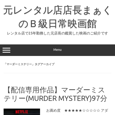
コ
ン
元レンタル店店長まぁく
テ
ン
ツ
へ
のＢ級日常映画館
ス
キ
ッ
レンタル店で25年勤務した元店長の鑑賞した映画のご紹介です
プ
Menu
「
マーダーミステリー
」タグアーカイブ
【配信専用作品】マーダーミス
テリー(MURDER MYSTERY)97分
お薦め度 ★★★★★☆☆☆☆☆ アダ