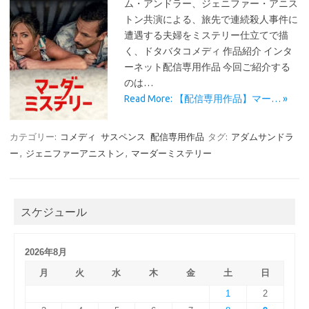
ム・アンドラー、ジェニファー・アニス
トン共演による、旅先で連続殺人事件に
遭遇する夫婦をミステリー仕立てで描
く、ドタバタコメディ 作品紹介 インタ
ーネット配信専用作品 今回ご紹介する
のは…
Read More: 【配信専用作品】マー… »
カテゴリー:
コメディ
サスペンス
配信専用作品
タグ:
アダムサンドラ
ー
,
ジェニファーアニストン
,
マーダーミステリー
スケジュール
2026年8月
月
火
水
木
金
土
日
1
2