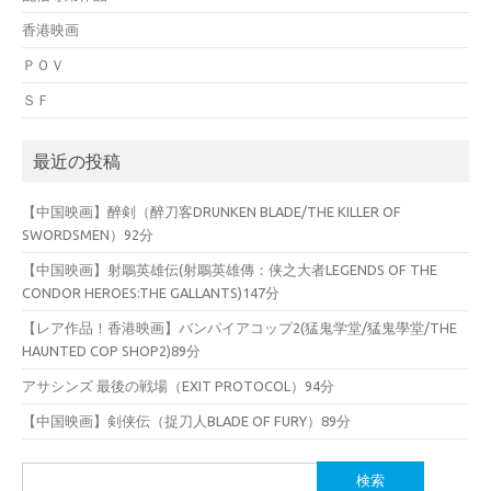
香港映画
ＰＯＶ
ＳＦ
最近の投稿
【中国映画】醉剣（醉刀客DRUNKEN BLADE/THE KILLER OF
SWORDSMEN）92分
【中国映画】射鵰英雄伝(射鵰英雄傳：侠之大者LEGENDS OF THE
CONDOR HEROES:THE GALLANTS)147分
【レア作品！香港映画】バンパイアコップ2(猛鬼学堂/猛鬼學堂/THE
HAUNTED COP SHOP2)89分
アサシンズ 最後の戦場（EXIT PROTOCOL）94分
【中国映画】剣侠伝（捉刀人BLADE OF FURY）89分
検