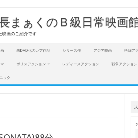
長まぁくのＢ級日常映画
た映画のご紹介です
映画
未DVD化のレア作品
シリーズ作
アジア映画
格闘ア
ラマ
ポリスアクション
レディースアクション
戦争アクション
ニック
ONATA)88分