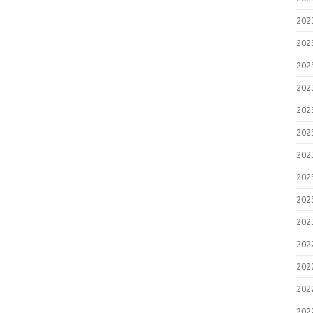
20
20
20
20
20
20
20
20
20
20
20
20
20
20