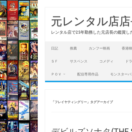
コ
ン
テ
元レンタル店店
ン
ツ
へ
レンタル店で25年勤務した元店長の鑑賞し
ス
キ
ッ
プ
日記
推薦
カンフー映画
香港
ＳＦ
サスペンス
コメディ
ド
ＰＯＶ
配信専用作品
モンスターパ
「
フレイヤティングリー
」タグアーカイブ
デビルズソナタ(THE S