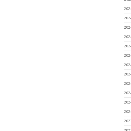
20
20
20
20
20
20
20
20
20
20
20
20
20
20