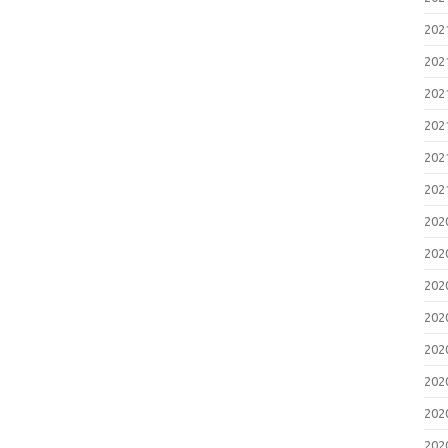
20
20
20
20
20
20
20
20
20
20
20
20
20
20