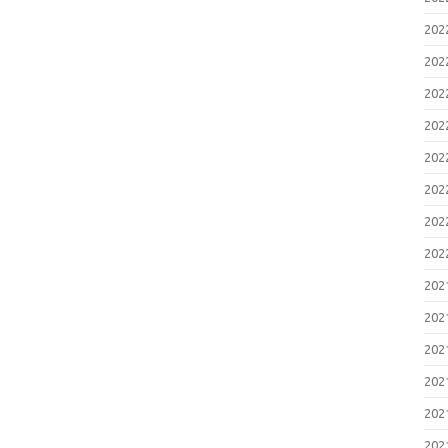
20
20
20
20
20
20
20
20
20
20
20
20
20
20