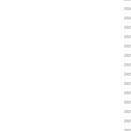
20
20
20
20
20
20
20
20
20
20
20
20
20
20