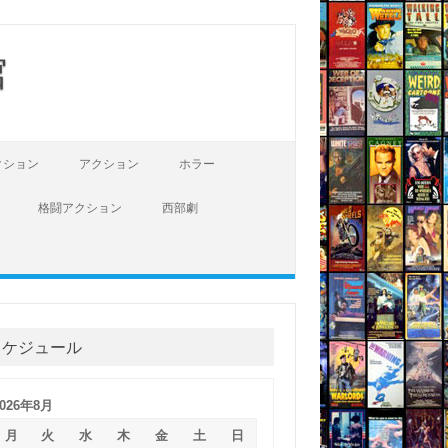
館
クション
アクション
ホラー
格闘アクション
西部劇
スケジュール
2026年8月
月
火
水
木
金
土
日