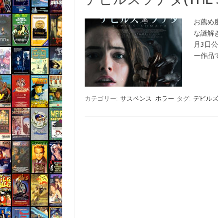
お薦め
な謎解き
月3日
ー作品
カテゴリー:
サスペンス
ホラー
タグ:
デビル