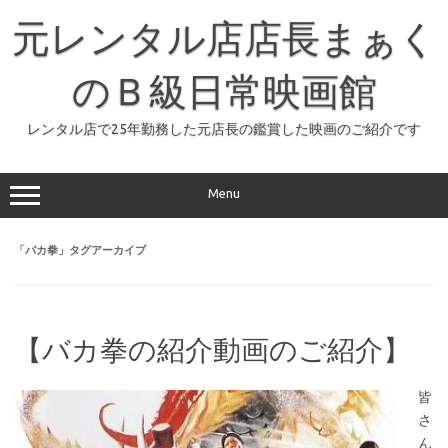
コ
ン
元レンタル店店長まぁく
テ
ン
ツ
へ
のＢ級日常映画館
ス
キ
ッ
レンタル店で25年勤務した元店長の鑑賞した映画のご紹介です
プ
Menu
「
バカ拳
」タグアーカイブ
【バカ拳の紹介動画のご紹介】
皆
さ
ん