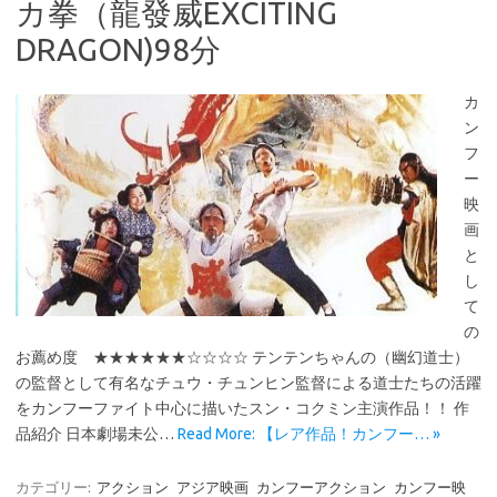
カ拳（龍發威EXCITING
DRAGON)98分
カ
ン
フ
ー
映
画
と
し
て
の
お薦め度 ★★★★★★☆☆☆☆ テンテンちゃんの（幽幻道士）
の監督として有名なチュウ・チュンヒン監督による道士たちの活躍
をカンフーファイト中心に描いたスン・コクミン主演作品！！ 作
品紹介 日本劇場未公…
Read More: 【レア作品！カンフー… »
カテゴリー:
アクション
アジア映画
カンフーアクション
カンフー映