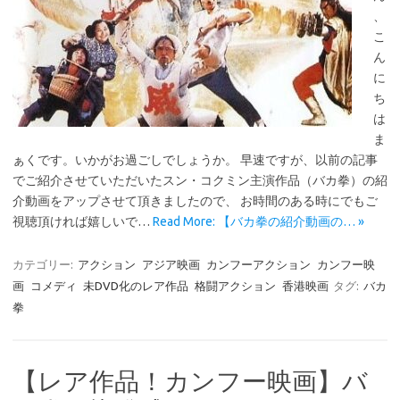
、
こ
ん
に
ち
は
ま
ぁくです。いかがお過ごしでしょうか。 早速ですが、以前の記事
でご紹介させていただいたスン・コクミン主演作品（バカ拳）の紹
介動画をアップさせて頂きましたので、 お時間のある時にでもご
視聴頂ければ嬉しいで…
Read More: 【バカ拳の紹介動画の… »
カテゴリー:
アクション
アジア映画
カンフーアクション
カンフー映
画
コメディ
未DVD化のレア作品
格闘アクション
香港映画
タグ:
バカ
拳
【レア作品！カンフー映画】バ