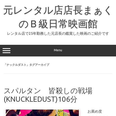
コ
ン
元レンタル店店長まぁく
テ
ン
ツ
へ
のＢ級日常映画館
ス
キ
ッ
レンタル店で25年勤務した元店長の鑑賞した映画のご紹介です
プ
Menu
「
ナックルダスト
」タグアーカイブ
スパルタン 皆殺しの戦場
(KNUCKLEDUST)106分
お薦め度