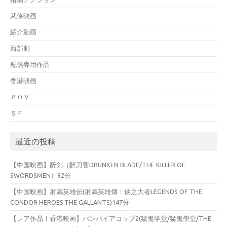
武侠映画
紹介動画
西部劇
配信専用作品
香港映画
ＰＯＶ
ＳＦ
最近の投稿
【中国映画】醉剣（醉刀客DRUNKEN BLADE/THE KILLER OF
SWORDSMEN）92分
【中国映画】射鵰英雄伝(射鵰英雄傳：侠之大者LEGENDS OF THE
CONDOR HEROES:THE GALLANTS)147分
【レア作品！香港映画】バンパイアコップ2(猛鬼学堂/猛鬼學堂/THE