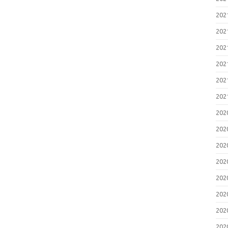
20
20
20
20
20
20
20
20
20
20
20
20
20
20