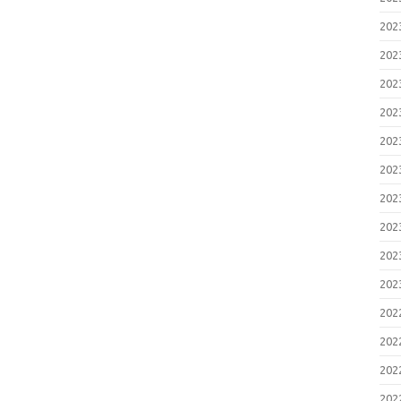
20
20
20
20
20
20
20
20
20
20
20
20
20
20