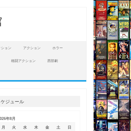
館
クション
アクション
ホラー
格闘アクション
西部劇
スケジュール
2026年8月
月
火
水
木
金
土
日