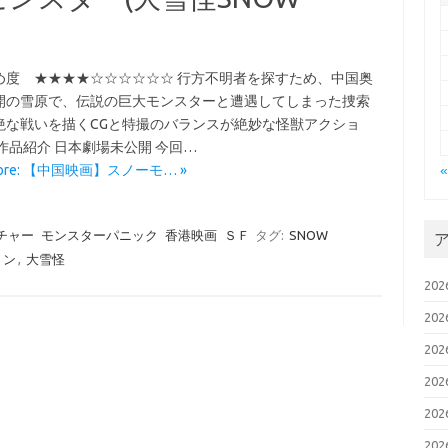
め度 ★★★★☆☆☆☆☆☆ 行方不明者を探すため、中国奥
開の雪原で、伝説の巨大モンスターと遭遇してしまった捜索
絶な戦いを描くCGと特撮のバランスが絶妙な怪獣アクショ
作品紹介 日本劇場未公開 今回…
More: 【中国映画】スノーモ… »
チャー
モンスターパニック
香港映画
ＳＦ
タグ:
SNOW
ョン
,
大雪怪
20
20
20
20
20
20