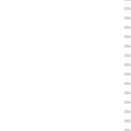
20
20
20
20
20
20
20
20
20
20
20
20
20
20