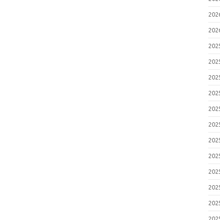
20
20
20
20
20
20
20
20
20
20
20
20
20
20