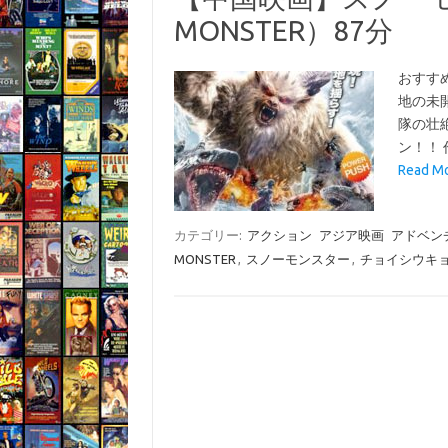
MONSTER）87分
おすす
地の未
隊の壮
ン！！ 
Read 
カテゴリー:
アクション
アジア映画
アドベン
MONSTER
,
スノーモンスター
,
チョイシウキ