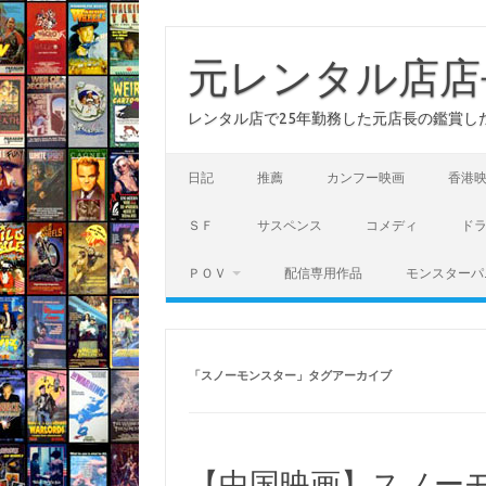
コ
ン
テ
元レンタル店店
ン
ツ
へ
レンタル店で25年勤務した元店長の鑑賞し
ス
キ
ッ
プ
日記
推薦
カンフー映画
香港
ＳＦ
サスペンス
コメディ
ド
ＰＯＶ
配信専用作品
モンスターパ
「
スノーモンスター
」タグアーカイブ
【中国映画】スノーモ