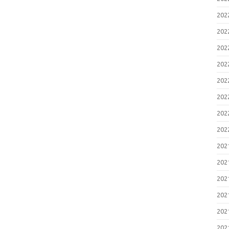
20
20
20
20
20
20
20
20
20
20
20
20
20
20