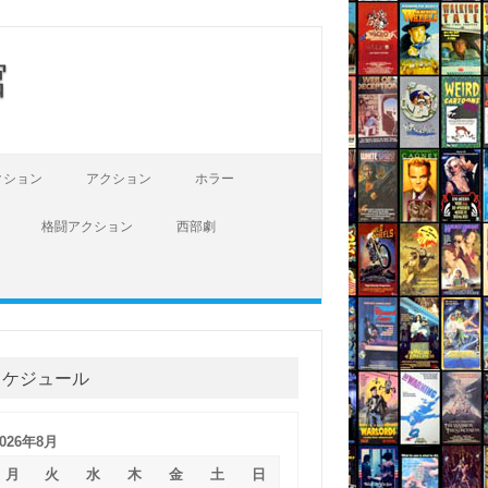
館
クション
アクション
ホラー
格闘アクション
西部劇
スケジュール
2026年8月
月
火
水
木
金
土
日