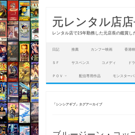
コ
ン
テ
元レンタル店店
ン
ツ
へ
レンタル店で25年勤務した元店長の鑑賞し
ス
キ
ッ
プ
日記
推薦
カンフー映画
香港
ＳＦ
サスペンス
コメディ
ド
ＰＯＶ
配信専用作品
モンスターパ
「
シンシアギブ
」タグアーカイブ
ブルージーン・コップ(D