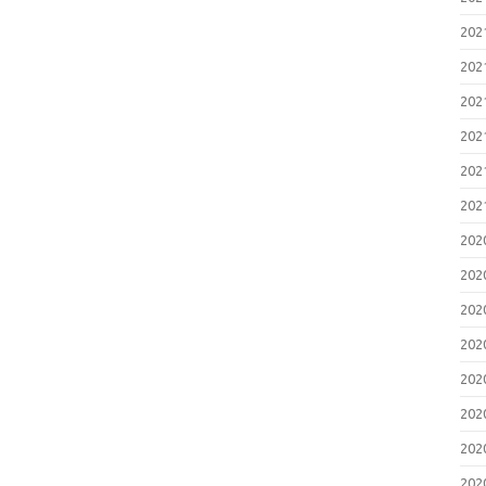
20
20
20
20
20
20
20
20
20
20
20
20
20
20