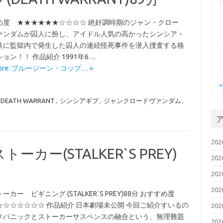
め度 ★★★★★★☆☆☆☆ 絶好調時期のジャン・クロー
ァンダムが囚人に扮し、アイドル人気の高かったシンシア・
共に監獄内で発生した囚人の連続怪死事件を潜入捜査する格
ョン！！ 作品紹介 1991年6…
More: ブルージーン・コップ… »
DEATH WARRANT
,
シンシアギブ
,
ジャンクロードヴァンダム
,
20
ー(STALKER`S PREY)
20
20
20
ーカー ビギニング (STALKER`S PREY)88分 おすすめ度
☆☆☆☆☆☆☆ 作品紹介 日本劇場未公開 今回ご紹介すいるの
20
メパニックとストーカーサスペンスの融合という、無理難題
20