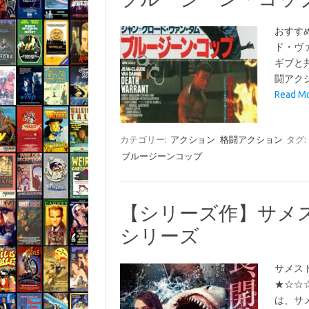
おすす
ド・ヴ
ギブと
闘アクシ
Read 
カテゴリー:
アクション
格闘アクション
タグ:
ブルージーンコップ
【シリーズ作】サメストーカ
シリーズ
サメスト
★☆☆
は、サ