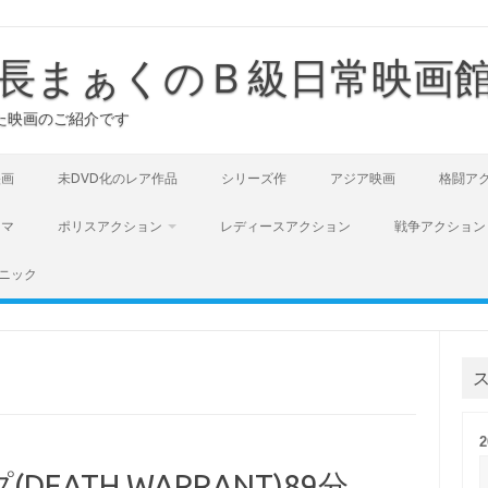
長まぁくのＢ級日常映画
た映画のご紹介です
映画
未DVD化のレア作品
シリーズ作
アジア映画
格闘ア
ラマ
ポリスアクション
レディースアクション
戦争アクション
ニック
EATH WARRANT)89分