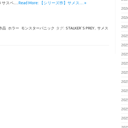
さサスペ…
Read More: 【シリーズ作】サメス… »
20
20
20
作品
ホラー
モンスターパニック
タグ:
STALKER`S PREY
,
サメス
20
20
20
20
20
20
20
20
20
20
20