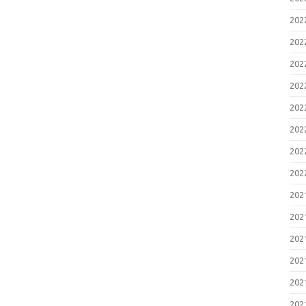
20
20
20
20
20
20
20
20
20
20
20
20
20
20