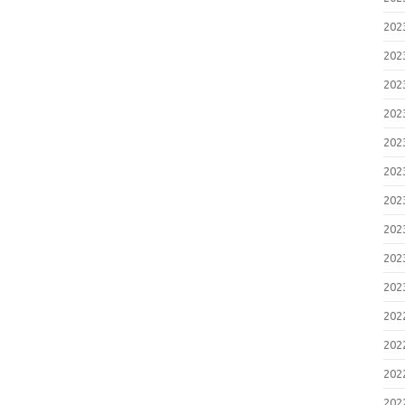
20
20
20
20
20
20
20
20
20
20
20
20
20
20