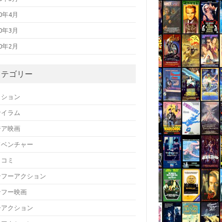
20年4月
20年3月
20年2月
カテゴリー
クション
サイラム
ジア映画
ドベンチャー
メコミ
ンフーアクション
ンフー映画
ーアクション