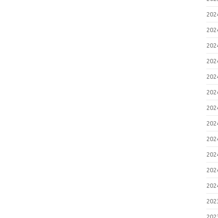
20
20
20
20
20
20
20
20
20
20
20
20
20
20